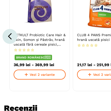
PETKULT Probiotic Care Hair &
CLUB 4 PAWS Premi
Skin, Somon și Păstrăv, hrană
hrană uscată pisici
uscată fără cereale pisici,
☆
☆
☆
☆
☆
piele & blană, sistem digestiv
☆
☆
☆
☆
☆
BRAND ROMÂNESC🇷🇴
36
,
99
lei
-
369
,
99
lei
21
,
17
lei
-
251
,
99
Vezi 2 variante
Vezi 2 var
Recenzii