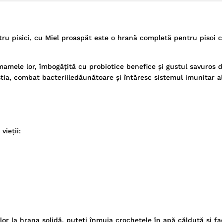
ru pisici, cu Miel proaspăt este o hrană completă pentru pisoi c
mamele lor, îmbogățită cu probiotice benefice și gustul savuros 
tia, combat bacteriiledăunătoare și întăresc sistemul imunitar al 
vieții:
or la hrana solidă, puteţi înmuia crochetele în apă călduţă şi f