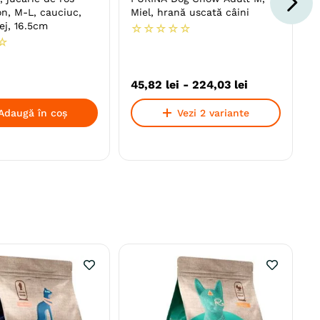
on, M-L, cauciuc,
Miel, hrană uscată câini
dentiție, bej, 16.5cm
☆
☆
☆
☆
☆
☆
45
,
82
lei
-
224
,
03
lei
Adaugă în coș
Vezi 2 variante