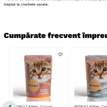
treptat la crochete uscate.
Cumpărate frecvent împre
PETKULT Kitten, Curcan,
PETKULT Kitten, Cod