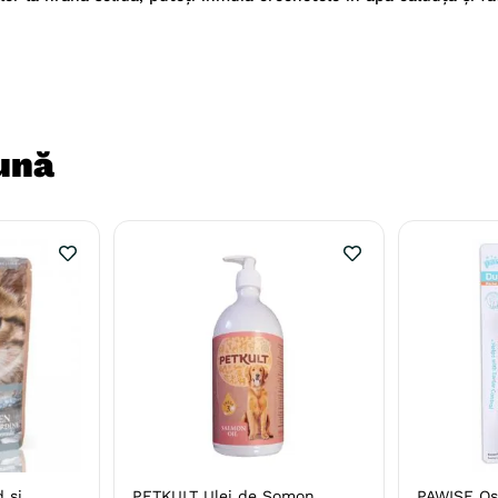
ună
 şi
PETKULT Ulei de Somon,
PAWISE Os,