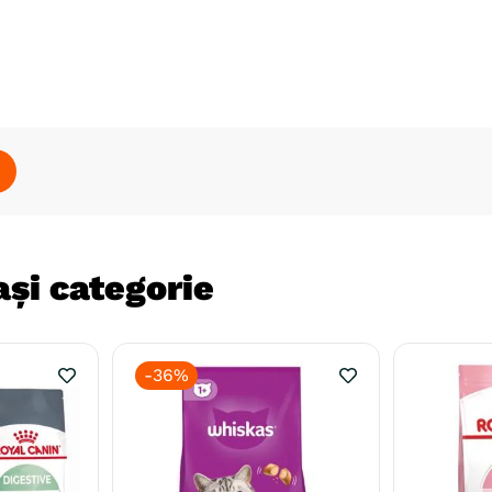
și categorie
-
36%