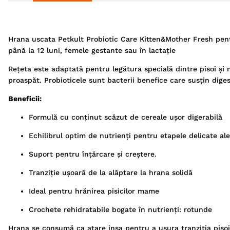
Hrana uscata Petkult Probiotic Care Kitten&Mother Fresh pent
până la 12 luni, femele gestante sau în lactaţie
Rețeta este adaptată pentru legătura specială dintre pisoi și 
proaspăt. Probioticele sunt bacterii benefice care susțin diges
Beneficii:
Formulă cu conținut scăzut de cereale ușor digerabilă
Echilibrul optim de nutrienți pentru etapele delicate ale 
Suport pentru înțărcare și creștere.
Tranziție ușoară de la alăptare la hrana solidă
Ideal pentru hrănirea pisicilor mame
Crochete rehidratabile bogate în nutrienți: rotunde
Hrana se consumă ca atare insa pentru a uşura tranziţia pisoil