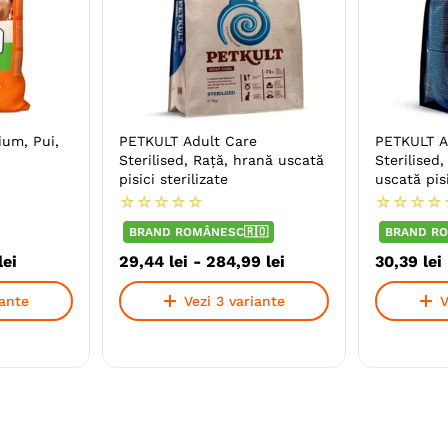
um, Pui,
PETKULT Adult Care
PETKULT A
Sterilised, Rață, hrană uscată
Sterilised
pisici sterilizate
uscată pisi
☆
☆
☆
☆
☆
☆
☆
☆
☆
BRAND ROMÂNESC🇷🇴
BRAND RO
lei
29
,
44
lei
-
284
,
99
lei
30
,
39
lei
iante
Vezi 3 variante
V