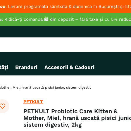
ou
: Livrare programată sâmbăta & duminica în București și Ilf
u:
Ridică-ți comanda 🛍️ din depozit – fără taxe și cu 5% redu
ăți
Branduri
Accesorii & Cadouri
ther, Miel, hrană uscată pisici junior, sistem digestiv
PETKULT
PETKULT Probiotic Care Kitten &
Mother, Miel, hrană uscată pisici junio
sistem digestiv, 2kg