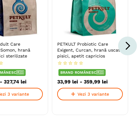
dult Care
PETKULT Probiotic Care
, Somon, hrană
Exigent, Curcan, hrană uscată
ci sterilizate
pisici, apetit capricios
☆
☆
☆
☆
☆
☆
MÂNESC🇷🇴
BRAND ROMÂNESC🇷🇴
-
327
,
74
lei
33
,
99
lei
-
359
,
99
lei
ezi 3 variante
Vezi 3 variante