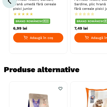
hrană umedă fără cereale
Sardine, plic hran
pisici junior
fără cereale pisici j
★
★
★
★
★
☆
☆
☆
☆
☆
BRAND ROMÂNESC🇷🇴
BRAND ROMÂNESC🇷
6
,
99
lei
7
,
49
lei
Adaugă în coș
Adaugă în
Produse alternative