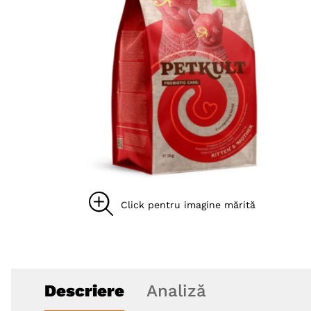
8
.
acana
9
.
brit caini
10
.
recompense caini
Descriere
Analiză