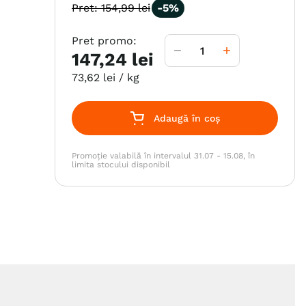
Pret:
154
,
99
lei
-
5%
Pret promo:
147
,
24
lei
73
,
62
lei
/ kg
Adaugă în coș
Promoție valabilă în intervalul 31.07 - 15.08, în
limita stocului disponibil