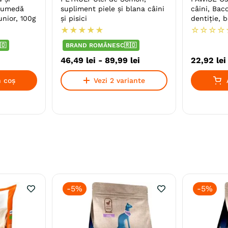
ă umedă
supliment piele şi blana câini
câini, Bac
unior, 100g
şi pisici
★
★
★
★
★
☆
☆
☆
☆
🇴
BRAND ROMÂNESC🇷🇴
46
,
49
lei
-
89
,
99
lei
22
,
92
lei
 coș
Vezi 2 variante
-
5%
-
5%