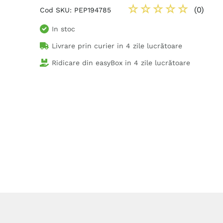
☆
☆
☆
☆
☆
(
0
)
Cod SKU
:
PEP194785
In stoc
Livrare prin curier in
4 zile lucrătoare
Ridicare din easyBox in
4 zile lucrătoare