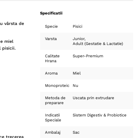
Specificatii
u vârsta de
Specie
Pisici
Varsta
Junior
de miel
Adult (Gestatie & Lactatie)
pisicii.
Calitate
Super-Premium
Hrana
Aroma
Miel
Monoproteic
Nu
Metoda de
Uscata prin extrudare
preparare
Indicatii
Sistem Digestiv & Probiotice
Speciale
Ambalaj
Sac
ace trecerea