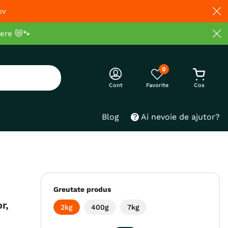
ov
cere 😻🐾
0
Cont
Blog
Ai nevoie de ajutor?
Greutate produs
r,
2kg
400g
7kg