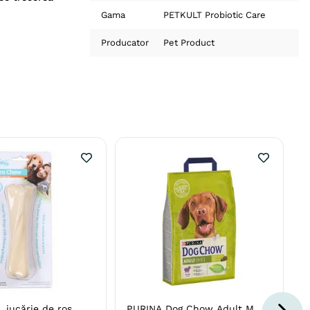
Gama
PETKULT Probiotic Care
Producator
Pet Product
 jucărie de ros
PURINA Dog Chow Adult M,