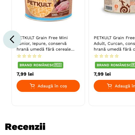
PETKULT Grain Free Mini
PETKULT Grain Free
Junior, Iepure, conservă
Adult, Curcan, con
hrană umedă fără cereale
hrană umedă fără c
câini junior
câini
☆
☆
☆
☆
☆
☆
☆
☆
☆
☆
BRAND ROMÂNESC🇷🇴
BRAND ROMÂNESC🇷
7
,
99
lei
7
,
99
lei
Adaugă în coș
Adaugă în
Recenzii