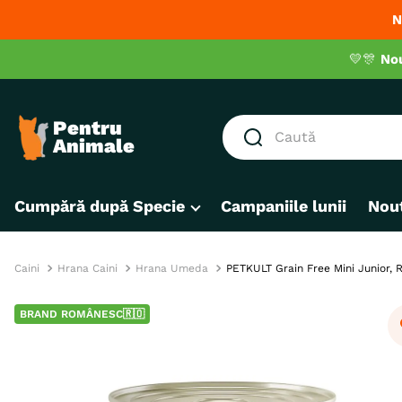
N
💛🎊
No
Caută
CĂUTĂRI POPULARE
Cumpără după Specie
Campaniile lunii
Nout
1
.
hrana umeda pisici
2
.
hrana uscata pisici
3
.
royal canin
Caini
Hrana Caini
Hrana Umeda
PETKULT Grain Free Mini Junior, 
4
.
recompense
BRAND ROMÂNESC🇷🇴
5
.
brit
6
.
hrana uscata câini
7
.
hypoallergenic