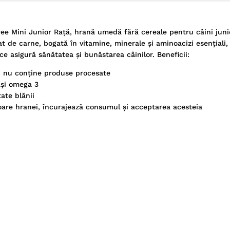
ee Mini Junior Rață, hrană umedă fără cereale pentru câini junio
de carne, bogată în vitamine, minerale şi aminoacizi esenţiali,
 ce asigură sănătatea şi bunăstarea câinilor.
Beneficii:
e, nu conține produse procesate
rași omega 3
ate blănii
oare hranei, încurajează consumul și acceptarea acesteia