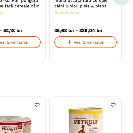
S-XL, Pui, punguță
hrană uscată fără cereale
 fără cereale câini
câini junior, piele & blană
☆
☆
☆
☆
☆
☆
-
52
,
18
lei
35
,
63
lei
-
336
,
04
lei
ezi 2 variante
Vezi 2 variante