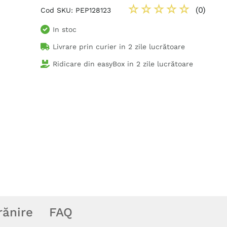
☆
☆
☆
☆
☆
(
0
)
Cod SKU
:
PEP128123
In stoc
Livrare prin curier in
2 zile lucrătoare
Ridicare din easyBox in
2 zile lucrătoare
rănire
FAQ