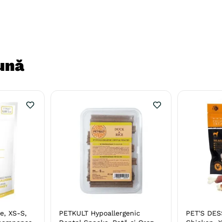
ună
e, XS-S,
PETKULT Hypoallergenic
PET'S DES