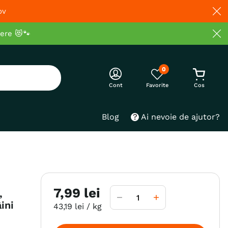
ov
cere 😻🐾
0
Cont
Blog
Ai nevoie de ajutor?
7
,
99
lei
,
ini
43
,
19
lei
/ kg