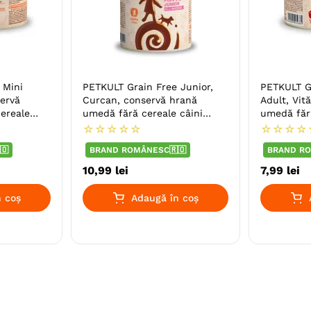
 Mini
PETKULT Grain Free Junior,
PETKULT G
servă
Curcan, conservă hrană
Adult, Vit
ereale
umedă fără cereale câini
umedă fără
junior, 400g
185g
☆
☆
☆
☆
☆
☆
☆
☆
☆
🇴
BRAND ROMÂNESC🇷🇴
BRAND RO
10
,
99
lei
7
,
99
lei
 coș
Adaugă în coș