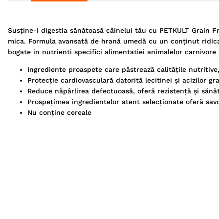
Susține-i digestia sănătoasă câinelui tău cu PETKULT Grain Fr
mica. Formula avansată de hrană umedă cu un conţinut ridicat 
bogate in nutrienti specifici alimentatiei animalelor carnivore
Ingrediente proaspete care păstrează calitățile nutritiv
Protecție cardiovasculară datorită lecitinei și acizilor g
Reduce năpârlirea defectuoasă, oferă rezistență și sănăt
Prospețimea ingredientelor atent selecționate oferă sav
Nu conține cereale