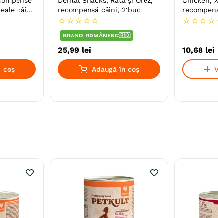
ecompense
Dental Snacks, Rată şi Orez,
Chicken, X
eale câini,
recompensă câini, 21buc
recompense
☆
☆
☆
☆
☆
☆
☆
☆
☆
BRAND ROMÂNESC🇷🇴
25
,
99
lei
10
,
68
lei
 coș
Adaugă în coș
V