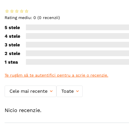
☆
☆
☆
☆
☆
Rating mediu: 0
(0 recenzii)
5 stele
4 stele
3 stele
2 stele
1 stea
Te rugăm să te autentifici pentru a scrie o recenzie.
Cele mai recente
Toate
Nicio recenzie.