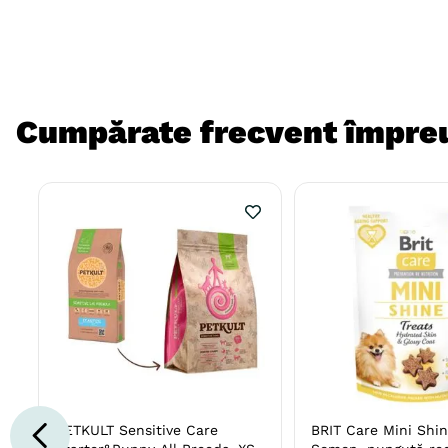
Cumpărate frecvent împre
PETKULT Sensitive Care
BRIT Care Mini Shin