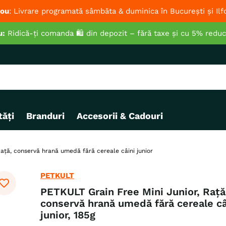
ou
: Livrare programată sâmbăta & duminica în București și Ilf
u:
Ridică-ți comanda 🛍️ din depozit – fără taxe și cu 5% redu
ăți
Branduri
Accesorii & Cadouri
Rață, conservă hrană umedă fără cereale câini junior
PETKULT
PETKULT Grain Free Mini Junior, Rață
conservă hrană umedă fără cereale câ
junior, 185g