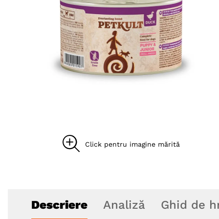
8
.
acana
9
.
recompense caini
10
.
brit caini
Descriere
Analiză
Ghid de h