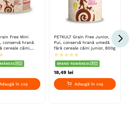
rain Free Mini
PETKULT Grain Free Junior,
ă, conservă hrană
Pui, conservă hrană umedă
 cereale câini,
fără cereale câini junior, 800g
☆
☆
☆
☆
☆
☆
MÂNESC🇷🇴
BRAND ROMÂNESC🇷🇴
18
,
49
lei
Adaugă în coș
Adaugă în coș