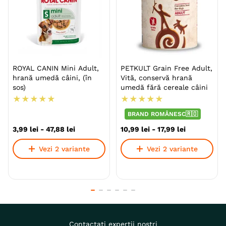
ROYAL CANIN Mini Adult,
PETKULT Grain Free Adult,
hrană umedă câini, (în
Vită, conservă hrană
sos)
umedă fără cereale câini
★
★
★
★
★
★
★
★
★
★
BRAND ROMÂNESC🇷🇴
3
,
99
lei
-
47
,
88
lei
10
,
99
lei
-
17
,
99
lei
Vezi 2 variante
Vezi 2 variante
Contactați experții noștri