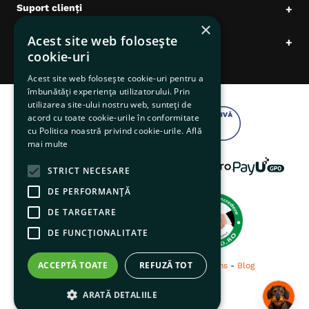
Suport clienți
+
×
Acest site web folosește
Date comerciale
+
cookie-uri
Acest site web folosește cookie-uri pentru a
îmbunătăți experiența utilizatorului. Prin
utilizarea site-ului nostru web, sunteți de
acord cu toate cookie-urile în conformitate
cu Politica noastră privind cookie-urile.
Află
mai multe
STRICT NECESARE
DE PERFORMANȚĂ
DE TARGETARE
DE FUNCŢIONALITATE
ACCEPTĂ TOATE
REFUZĂ TOT
© 2026 pentruanimale.ro -
Privacy
-
Terms
-
Blog
ARATĂ DETALIILE