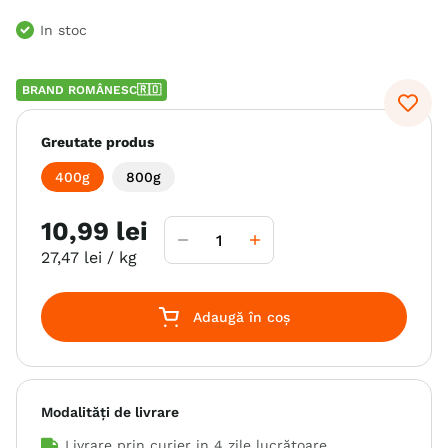
6
.
hrana uscata câini
In stoc
7
.
hypoallergenic
BRAND ROMÂNESC🇷🇴
8
.
acana
9
.
brit caini
Greutate produs
10
.
recompense caini
400g
800g
10
,
99
lei
27
,
47
lei
/ kg
Adaugă în coș
Modalități de livrare
Livrare prin curier in
4 zile lucrătoare