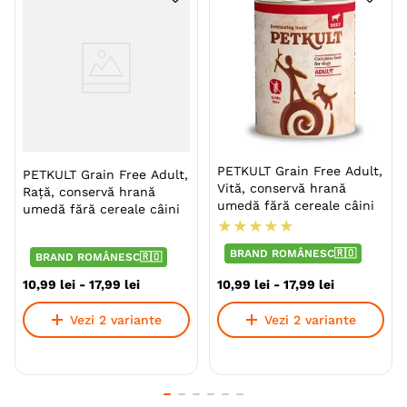
Metoda de preparare
Bucati De Carne
In Aspic
Ambalaj
Conserva
Gama
PETKULT Grain Free
Producator
Pet Product
PETKULT Grain Free Adult,
PETKULT Grain Free Adult,
Vită, conservă hrană
Rață, conservă hrană
umedă fără cereale câini
umedă fără cereale câini
★
★
★
★
★
BRAND ROMÂNESC🇷🇴
BRAND ROMÂNESC🇷🇴
10
,
99
lei
-
17
,
99
lei
10
,
99
lei
-
17
,
99
lei
Vezi 2 variante
Vezi 2 variante