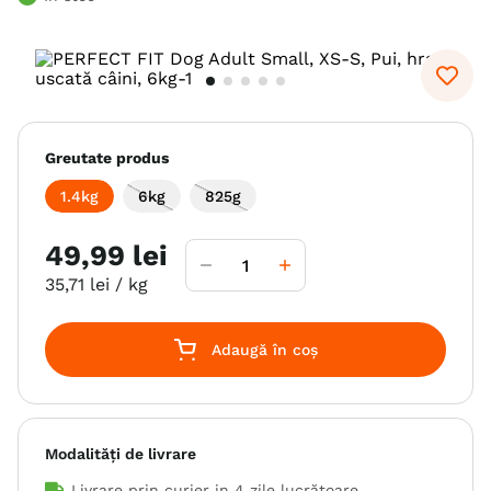
6
.
hrana uscata câini
7
.
hypoallergenic
8
.
acana
9
.
brit caini
Greutate produs
10
.
recompense caini
1.4kg
6kg
825g
49
,
99
lei
35
,
71
lei
/ kg
Adaugă în coș
Modalități de livrare
Livrare prin curier in
4 zile lucrătoare