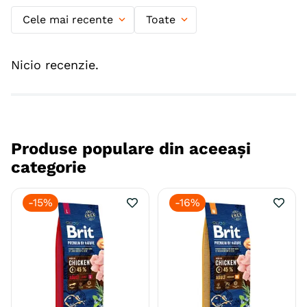
Cele mai recente
Toate
Specie
Caini
Talie
Toy (XS)
Mica (S)
Nicio recenzie.
Varsta
Adult
Calitate Hrana
Super-Premium
Aroma
Pui
Produse populare din aceeași
categorie
Metoda de preparare
Uscata prin extrudare
Ambalaj
Sac
-
15%
-
16%
Producator
Mars