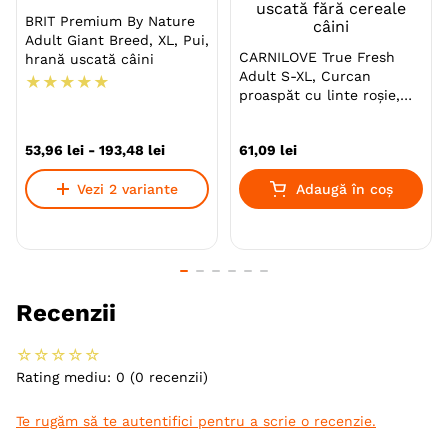
Piele si blana sanatoase: Retetele noastre contin
BRIT Premium By Nature
Adult Giant Breed, XL, Pui,
biotina si zinc pentru a contribui la o piele si o
CARNILOVE True Fresh
hrană uscată câini
blana sanatoase.
Adult S-XL, Curcan
★
★
★
★
★
proaspăt cu linte roșie,
Sanatate orala buna: Contine un ingredient activ
hrană uscată fără cereale
dovedit a reduce acumularea de tartru pentru a
câini
ajuta la mentinerea dintilor curati si a gingiilor
53
,
96
lei
-
193
,
48
lei
61
,
09
lei
sanatoase.
Vezi 2 variante
Adaugă în coș
O gestionare optima a greutatii si a conditiei
fizice: Retetele noastre sunt formulate pentru a
le oferi nutrientii si energia necesare, promovand
in acelasi timp o gestionare optima a greutatii si
o conditie fizica buna.
Recenzii
Fara coloranti artificiali adaugati. Creata cu
ingrediente de inalta calitate .
☆
☆
☆
☆
☆
Rating mediu: 0
(0 recenzii)
Cu prebiotice naturale pentru a ajuta la
sustinerea microbiomului intestinal. Folosim
Te rugăm să te autentifici pentru a scrie o recenzie.
pulpa de cicoare ca sursa de prebiotice