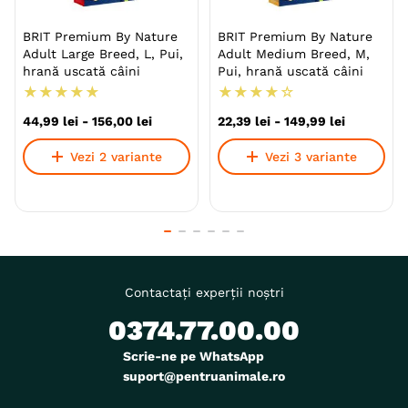
BRIT Premium By Nature
BRIT Premium By Nature
Adult Large Breed, L, Pui,
Adult Medium Breed, M,
hrană uscată câini
Pui, hrană uscată câini
★
★
★
★
★
★
★
★
★
☆
44
,
99
lei
-
156
,
00
lei
22
,
39
lei
-
149
,
99
lei
Vezi 2 variante
Vezi 3 variante
Contactați experții noștri
0374.77.00.00
Scrie-ne pe WhatsApp
suport@pentruanimale.ro