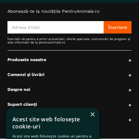
Abonează-te la noutățile PentruAnimale.ro
Înscriere
Înscrieți-vă pentru a primi actualizări, oferte speciale, comunicări de program și
alte informații de la pentruanimale.ro
Produsele noastre
+
Comenzi și livrări
+
Despre noi
+
Suport clienți
+
×
Acest site web folosește
Date comerciale
+
cookie-uri
Acest site web folosește cookie-uri pentru a