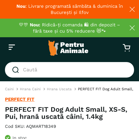
Nou
: Livrare programată sâmbăta & duminica în
București și Ilfov
💛🎊
Nou:
Ridică-ți comanda 🛍️ din depozit –
fără taxe și cu 5% reducere 😻🐾
Caută
CĂUTĂRI POPULARE
Caini
Hrana Caini
Hrana Uscata
PERFECT FIT Dog Adult Small, XS-
1
.
hrana umeda pisici
PERFECT FIT
2
.
royal canin
PERFECT FIT Dog Adult Small, XS-S,
Pui, hrană uscată câini, 1.4kg
3
.
hrana uscata pisici
4
.
recompense
Cod SKU
:
AQMART18349
5
.
brit
In stoc