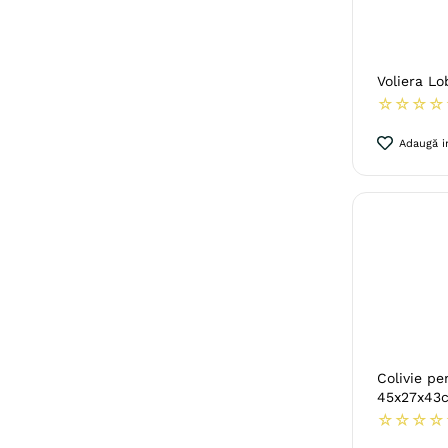
Voliera Lo
☆
☆
☆
☆
Adaugă in
Colivie p
45x27x43
☆
☆
☆
☆