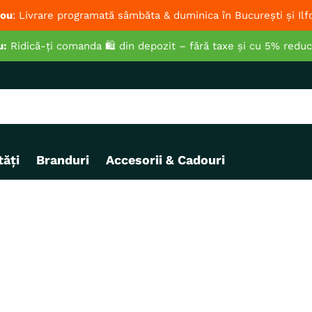
ou
: Livrare programată sâmbăta & duminica în București și Ilf
u:
Ridică-ți comanda 🛍️ din depozit – fără taxe și cu 5% redu
ăți
Branduri
Accesorii & Cadouri