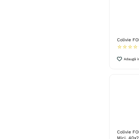
Colivie F
☆
☆
☆
☆
Adaugă in
Colivie FO
Mici, 40x