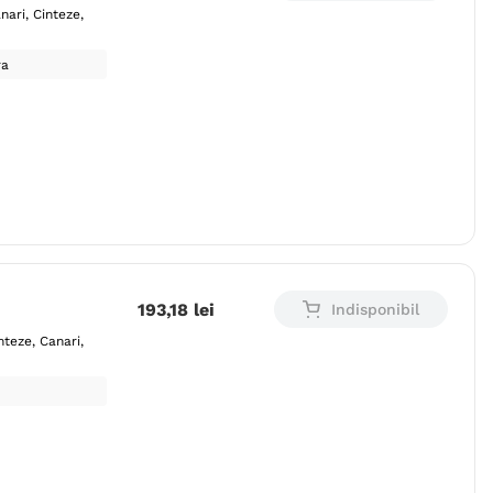
nari
Cinteze
ra
193
,
18
lei
Indisponibil
nteze
Canari