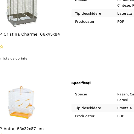
Cinteze
P
Tip deschidere
Laterala
Producator
FOP
OP Cristina Charme, 66x45x84
☆
 lista de dorinte
Specificații
Specie
Pasari
Ci
Perusi
Tip deschidere
Frontala
Producator
FOP
OP Anita, 53x32x67 cm