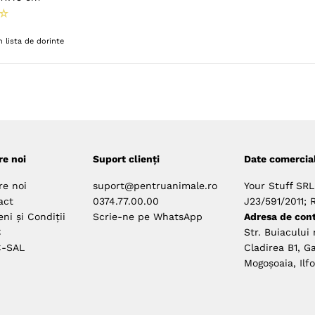
☆
 lista de dorinte
re noi
Suport clienți
Date comercia
re noi
suport@pentruanimale.ro
Your Stuff SRL
act
0374.77.00.00
J23/591/2011; 
ni și Condiții
Scrie-ne pe WhatsApp
Adresa de cont
C
Str. Buiacului 
-SAL
Cladirea B1, Ga
Mogoșoaia, Ilf