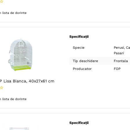
☆
 lista de dorinte
Specificații
Specie
Perusi
Ca
Pasari
Tip deschidere
Frontala
Producator
FOP
OP Lisa Bianca, 40x27x61 cm
☆
 lista de dorinte
Specificații