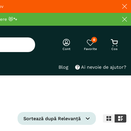
ov
cere 😻🐾
0
Cont
Blog
Ai nevoie de ajutor?
Sortează după
Relevanță