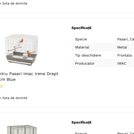
 lista de dorinte
Specificații
Specie
Pasari
Ca
Material
Metal
Tip deschidere
Frontala
Producator
IMAC
ntru Pasari Imac Irene Drept
cm Blue
☆
 lista de dorinte
Specificații
Specie
Perusi
Ca