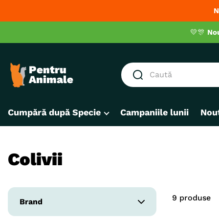
N
💛🎊
No
Caută
CĂUTĂRI POPULARE
Cumpără după Specie
Campaniile lunii
Nout
1
.
hrana umeda pisici
2
.
hrana uscata pisici
3
.
royal canin
Colivii
4
.
recompense
5
.
brit
9
produse
6
.
hrana uscata câini
Brand
7
.
hypoallergenic