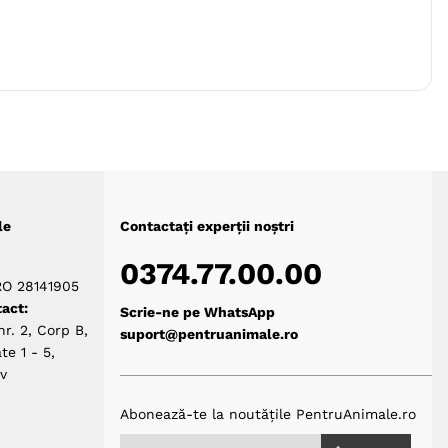
le
Contactați experții noștri
0374.77.00.00
RO 28141905
act:
Scrie-ne pe WhatsApp
nr. 2, Corp B,
suport@pentruanimale.ro
te 1 - 5,
ov
Abonează-te la noutățile PentruAnimale.ro