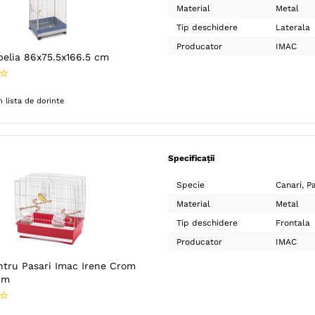
Material
Metal
Tip deschidere
Laterala
Producator
IMAC
belia 86x75.5x166.5 cm
☆
 lista de dorinte
Specificații
Specie
Canari
Pa
Material
Metal
Tip deschidere
Frontala
Producator
IMAC
entru Pasari Imac Irene Crom
cm
☆