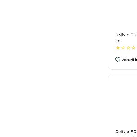
Colivie F
cm
★
☆
☆
☆
Adaugă in
Colivie F