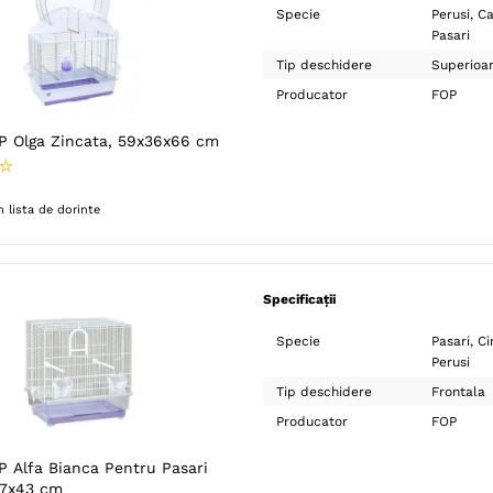
Specie
Perusi
Ca
Pasari
Tip deschidere
Superioa
Producator
FOP
OP Olga Zincata, 59x36x66 cm
☆
 lista de dorinte
Specificații
Specie
Pasari
Ci
Perusi
Tip deschidere
Frontala
Producator
FOP
P Alfa Bianca Pentru Pasari
27x43 cm