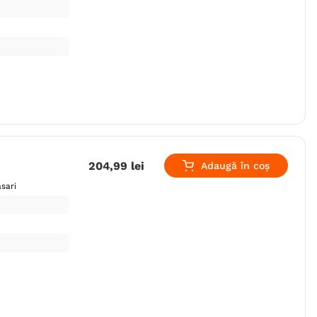
204
,
99
lei
Adaugă în coș
sari