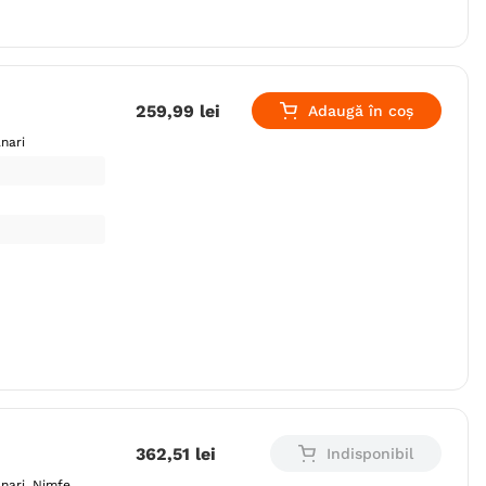
259
,
99
lei
Adaugă în coș
nari
362
,
51
lei
Indisponibil
nari
Nimfe