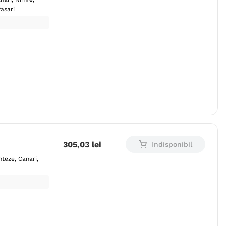
asari
305
,
03
lei
Indisponibil
nteze
Canari