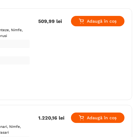
509
,
99
lei
Adaugă în coș
nteze
Nimfe
rusi
1
.
220
,
16
lei
Adaugă în coș
nari
Nimfe
asari