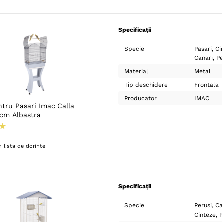
Specificații
Specie
Pasari
Ci
Canari
Pe
Material
Metal
Tip deschidere
Frontala
Producator
IMAC
ntru Pasari Imac Calla
cm Albastra
★
 lista de dorinte
Specificații
Specie
Perusi
Ca
Cinteze
P