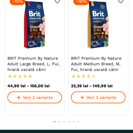
-
15%
-
16%
BRIT Premium By Nature
BRIT Premium By Nature
Adult Large Breed, L, Pui,
Adult Medium Breed, M,
hrană uscată câini
Pui, hrană uscată câini
★
★
★
★
★
★
★
★
★
☆
44
,
99
lei
-
156
,
00
lei
22
,
39
lei
-
149
,
99
lei
Vezi 2 variante
Vezi 3 variante