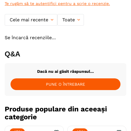
Te rugăm să te autentifici pentru a scrie o recenzie.
Calitate Hrana
Ultra-Premium
Tip formula
Grain Free
Cele mai recente
Toate
Aroma
Curcan
Pui
Se încarcă recenziile…
Monoproteic
Nu
Metoda de preparare
Uscata prin extrudare
Q&A
Ambalaj
Sac
Dacă nu ai găsit răspunsul...
Producator
Champion Petfood
PUNE O ÎNTREBARE
Produse populare din aceeași
categorie