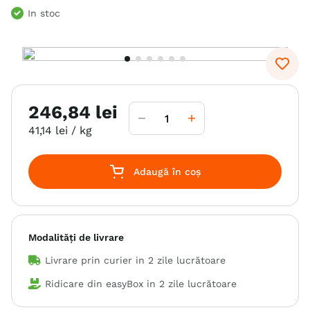
In stoc
6
.
hrana uscata câini
7
.
hypoallergenic
8
.
acana
9
.
brit caini
246
,
84
lei
10
.
recompense caini
41
,
14
lei
/ kg
Adaugă în coș
Modalități de livrare
Livrare prin curier in
2 zile lucrătoare
Ridicare din easyBox in
2 zile lucrătoare