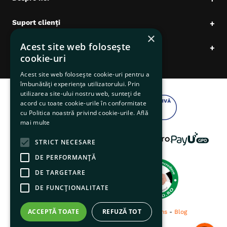
Suport clienți
+
×
Acest site web folosește
Date comerciale
+
cookie-uri
Acest site web folosește cookie-uri pentru a
îmbunătăți experiența utilizatorului. Prin
utilizarea site-ului nostru web, sunteți de
acord cu toate cookie-urile în conformitate
cu Politica noastră privind cookie-urile.
Află
mai multe
STRICT NECESARE
DE PERFORMANȚĂ
DE TARGETARE
DE FUNCŢIONALITATE
ACCEPTĂ TOATE
REFUZĂ TOT
© 2026 pentruanimale.ro -
Privacy
-
Terms
-
Blog