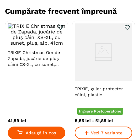
de hrană pentru a înlocui oxigenul, astfel asigurând o
conservare naturală a produsului.
Cumpărate frecvent împreună
Este o hrana delicioasa si sanatoasa special dezvoltata
pentru a asigura nevoile nutritionale ale cainilor de
talie medie sau mare.
TRIXIE Christmas Om de
Zapada, jucărie de pluș
câini XS-XL, cu sunet,
Beneficii:
pluș, alb, 41cm
Hrana naturala, cu puține cereale ancestrale
TRIXIE, guler protector
(alac și ovăz), aceasta reteta a fost conceputa
câini, plastic
științific pentru natura carnivoră a cainelui
Previne obezitatea și diabetul datorită indicelui
Ingrijire Postoperatorie
glicemic scăzut.
41
,
99
lei
8
,
85
lei
-
51
,
85
lei
Conține doar antioxidanți naturali si extracte
Adaugă în coș
Vezi 7 variante
bogate în tocoferoli, care permit o conservare