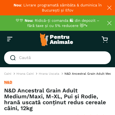
Nou
: Livrare programată sâmbăta & duminica în
București și Ilfov
💛🎊
Nou:
Ridică-ți comanda 🛍️ din depozit –
fără taxe și cu 5% reducere 😻🐾
Caută
CĂUTĂRI POPULARE
Caini
Hrana Caini
Hrana Uscata
N&D Ancestral Grain Adult Medium/
1
.
hrana umeda pisici
N&D
2
.
royal canin
N&D Ancestral Grain Adult
Medium/Maxi, M-XL, Pui și Rodie,
3
.
hrana uscata pisici
hrană uscată conținut redus cereale
4
.
recompense
câini, 12kg
5
.
brit