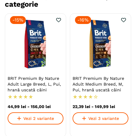
categorie
-
15%
-
16%
BRIT Premium By Nature
BRIT Premium By Nature
Adult Large Breed, L, Pui,
Adult Medium Breed, M,
hrană uscată câini
Pui, hrană uscată câini
★
★
★
★
★
★
★
★
★
☆
44
,
99
lei
-
156
,
00
lei
22
,
39
lei
-
149
,
99
lei
Vezi 2 variante
Vezi 3 variante