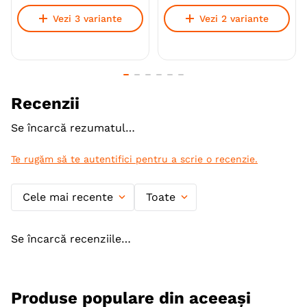
Giant (XL)
Vezi 3 variante
Vezi 2 variante
Varsta
Adult
Calitate Hrana
Super-Premium
Tip formula
Low Grain
Recenzii
Aroma
Pui
Se încarcă rezumatul…
Monoproteic
Nu
Te rugăm să te autentifici pentru a scrie o recenzie.
Metoda de preparare
Uscata prin extrudare
Ambalaj
Sac
Cele mai recente
Toate
Gama
N&D Ancestral Grain
Se încarcă recenziile…
Producator
Farmina
Produse populare din aceeași