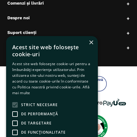
Comenzi și livrări
+
Despre noi
+
Suport clienți
+
×
Acest site web folosește
Date comerciale
+
cookie-uri
Acest site web folosește cookie-uri pentru a
îmbunătăți experiența utilizatorului. Prin
utilizarea site-ului nostru web, sunteți de
acord cu toate cookie-urile în conformitate
cu Politica noastră privind cookie-urile.
Află
mai multe
STRICT NECESARE
DE PERFORMANȚĂ
DE TARGETARE
DE FUNCŢIONALITATE