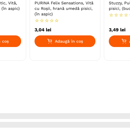
ic, Vită,
PURINA Felix Sensations, Vită
Stuzzy, Pu
(în aspic)
cu Roșii, hrană umedă pisici,
pisici, (bu
(în aspic)
☆
☆
☆
☆
☆
☆
☆
☆
☆
3
,
04
lei
3
,
49
lei
 coș
Adaugă în coș