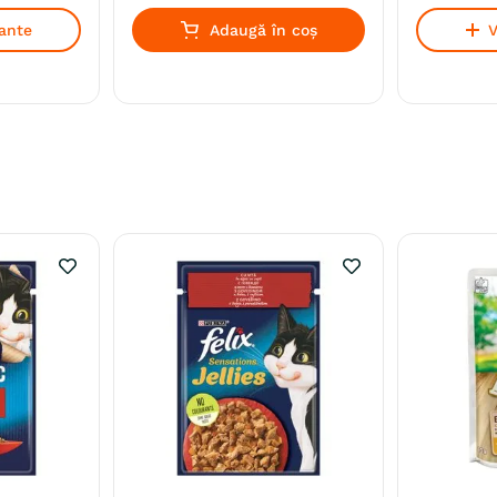
iante
Adaugă în coș
V