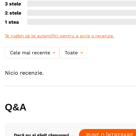
3 stele
2 stele
1 stea
Te rugăm să te autentifici pentru a scrie o recenzie.
Cele mai recente
Toate
Nicio recenzie.
Q&A
PUNE O ÎNTREBARE
Dacă nu ai găsit răspunsul...