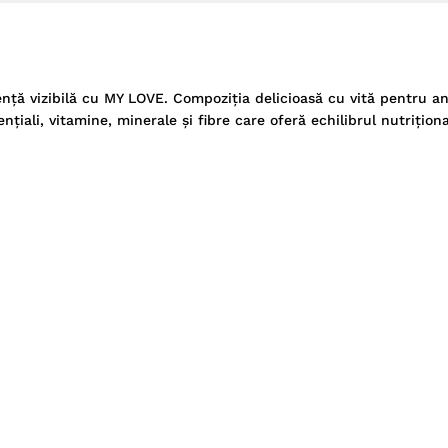
erență vizibilă cu MY LOVE. Compoziția delicioasă cu vită pentru a
țiali, vitamine, minerale și fibre care oferă echilibrul nutrițion