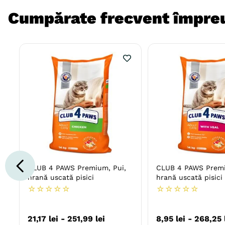
Cumpărate frecvent împre
CLUB 4 PAWS Premium, Pui,
CLUB 4 PAWS Premi
hrană uscată pisici
hrană uscată pisici
☆
☆
☆
☆
☆
☆
☆
☆
☆
☆
21
,
17
lei
-
251
,
99
lei
8
,
95
lei
-
268
,
25