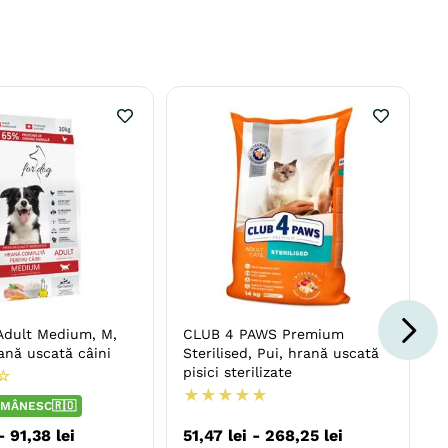
dult Medium, M,
CLUB 4 PAWS Premium
ană uscată câini
Sterilised, Pui, hrană uscată
pisici sterilizate
☆
★
★
★
★
★
MÂNESC🇷🇴
-
91
,
38
lei
51
,
47
lei
-
268
,
25
lei