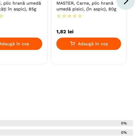
i, plic hrană umedă
MASTER, Carne, plic hrană
căți în aspic), 85g
umedă pisici, (în aspic), 80g
☆
☆
☆
☆
☆
☆
1
,
82
lei
Adaugă în coș
Adaugă în coș
0%
0%