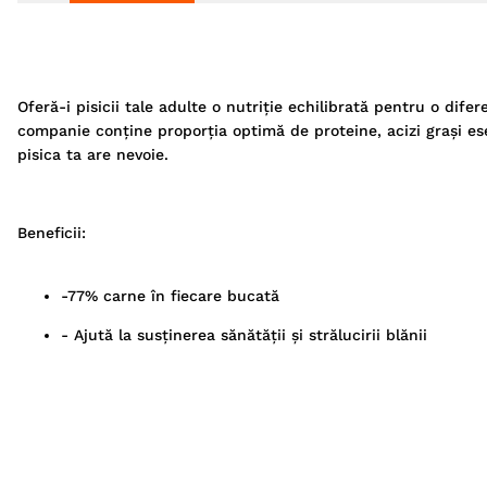
Oferă-i pisicii tale adulte o nutriție echilibrată pentru o dif
companie conține proporția optimă de proteine, acizi grași esen
pisica ta are nevoie.
Beneficii:
-77% carne în fiecare bucată
- Ajută la susținerea sănătății și strălucirii blănii