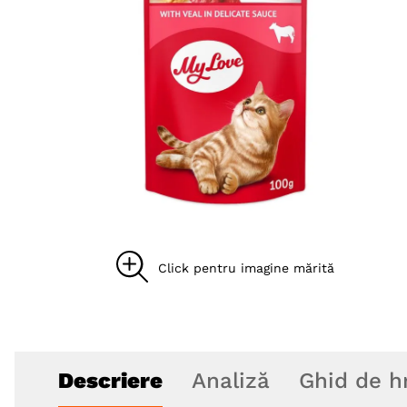
8
.
acana
9
.
recompense caini
10
.
brit caini
Descriere
Analiză
Ghid de h