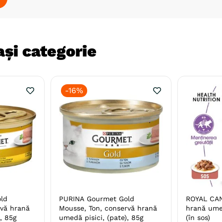
și categorie
-
16%
ld
PURINA Gourmet Gold
ROYAL CANI
rvă hrană
Mousse, Ton, conservă hrană
hrană umed
, 85g
umedă pisici, (pate), 85g
(în sos)