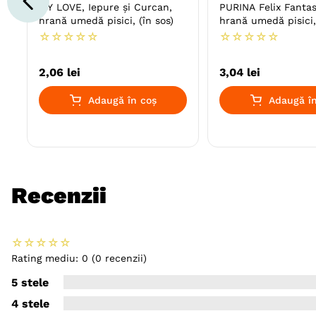
MY LOVE, Iepure și Curcan,
PURINA Felix Fantast
hrană umedă pisici, (în sos)
hrană umedă pisici, 
☆
☆
☆
☆
☆
☆
☆
☆
☆
☆
2
,
06
lei
3
,
04
lei
Adaugă în coș
Adaugă în
Recenzii
☆
☆
☆
☆
☆
Rating mediu: 0
(0 recenzii)
5 stele
4 stele