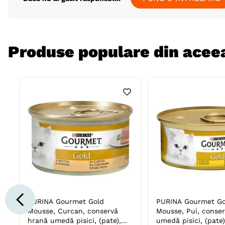
Produse populare din aceea
PURINA Gourmet Gold
PURINA Gourmet Go
Mousse, Curcan, conservă
Mousse, Pui, conse
hrană umedă pisici, (pate),
umedă pisici, (pate)