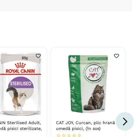
N Sterilised Adult,
CAT JOY, Curcan, plic hrană
ă pisici sterilizate,
umedă pisici, (în sos)
☆
☆
☆
☆
☆