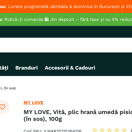
ou
: Livrare programată sâmbăta & duminica în București și Ilf
u:
Ridică-ți comanda 🛍️ din depozit – fără taxe și cu 5% redu
ăți
Branduri
Accesorii & Cadouri
, (în sos)
MY LOVE
MY LOVE, Vită, plic hrană umedă pisic
(în sos), 100g
☆
☆
☆
☆
☆
Cod SKU
:
ILW4820215364126