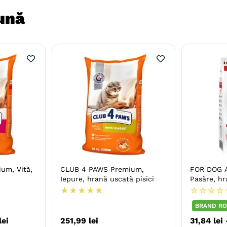
ună
um, Vită,
CLUB 4 PAWS Premium,
FOR DOG A
Iepure, hrană uscată pisici
Pasăre, hr
★
★
★
★
★
☆
☆
☆
☆
BRAND RO
lei
251
,
99
lei
31
,
84
lei