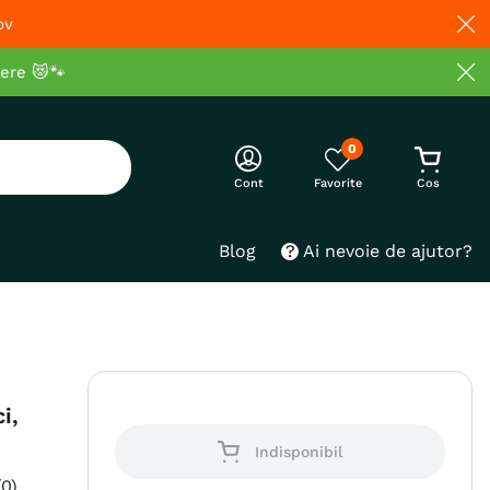
ov
cere 😻🐾
0
Cont
Blog
Ai nevoie de ajutor?
i,
Indisponibil
(
0
)