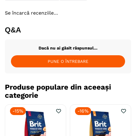
Producator
Monge & C. S.p.a.
Se încarcă recenziile…
Q&A
Dacă nu ai găsit răspunsul...
PUNE O ÎNTREBARE
Produse populare din aceeași
categorie
-
15%
-
16%