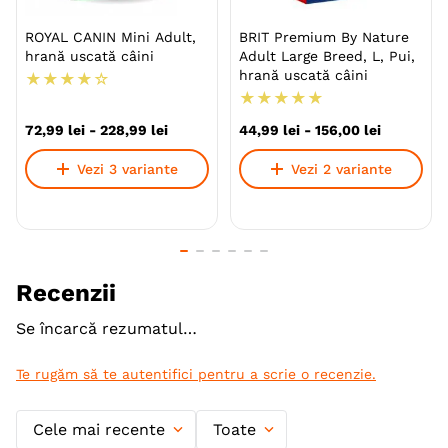
adaptate nevoilor specifice ale câinilor de talie mare,
ROYAL CANIN Mini Adult,
BRIT Premium By Nature
medie și mică.
hrană uscată câini
Adult Large Breed, L, Pui,
hrană uscată câini
★
★
★
★
☆
★
★
★
★
★
Specie
Caini
72
,
99
lei
-
228
,
99
lei
44
,
99
lei
-
156
,
00
lei
Talie
Toy (XS)
Mica (S)
Medie (M)
Mare (L)
Vezi 3 variante
Vezi 2 variante
Giant (XL)
Varsta
Adult
Calitate Hrana
Super-Premium
Recenzii
Aroma
Iepure
Se încarcă rezumatul…
Monoproteic
Da
Metoda de preparare
Uscata prin extrudare
Te rugăm să te autentifici pentru a scrie o recenzie.
Ambalaj
Sac
Cele mai recente
Toate