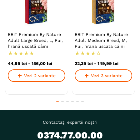
BRIT Premium By Nature
BRIT Premium By Nature
Adult Large Breed, L, Pui,
Adult Medium Breed, M,
hrană uscată câini
Pui, hrană uscată câini
★
★
★
★
★
★
★
★
★
☆
44
,
99
lei
-
156
,
00
lei
22
,
39
lei
-
149
,
99
lei
Vezi 2 variante
Vezi 3 variante
Contactați experții noștri
0374.77.00.00