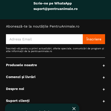
Scrie-ne pe WhatsApp
suport@pentruanimale.ro
Abonează-te la noutățile PentruAnimale.ro
Înscriere
Înscrieți-vă pentru a primi actualizări, oferte speciale, comunicări de program și
alte informații de la pentruanimale.ro
Produsele noastre
+
Comenzi și livrări
+
Despre noi
+
Suport clienți
+
×