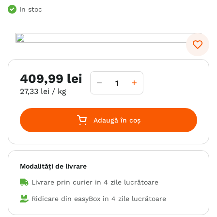
In stoc
6
.
hrana uscata câini
7
.
hypoallergenic
8
.
acana
9
.
brit caini
409
,
99
lei
10
.
recompense caini
27
,
33
lei
/ kg
Adaugă în coș
Modalități de livrare
Livrare prin curier in
4 zile lucrătoare
Ridicare din easyBox in
4 zile lucrătoare