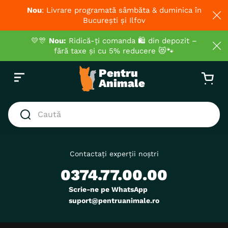
Nou
: Livrare programată sâmbăta & duminica în
București și Ilfov
💛🎊
Nou:
Ridică-ți comanda 🛍️ din depozit –
fără taxe și cu 5% reducere 😻🐾
Caută
CĂUTĂRI POPULARE
1
.
hrana umeda pisici
Contactați experții noștri
0374.77.00.00
2
.
hrana uscata pisici
3
.
royal canin
Scrie-ne pe WhatsApp
suport@pentruanimale.ro
4
.
recompense
5
.
brit