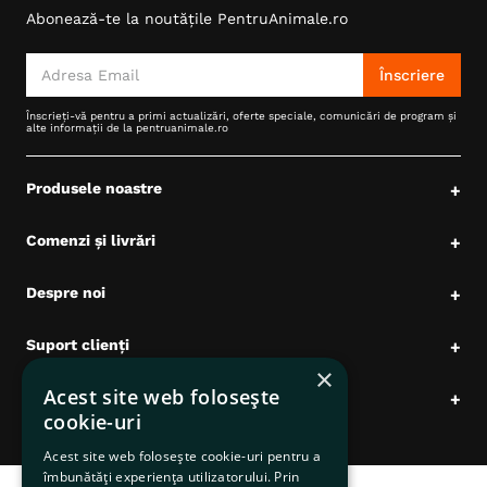
Abonează-te la noutățile PentruAnimale.ro
6
.
hrana uscata câini
7
.
hypoallergenic
Înscriere
8
.
acana
Înscrieți-vă pentru a primi actualizări, oferte speciale, comunicări de program și
alte informații de la pentruanimale.ro
9
.
recompense caini
10
.
brit caini
Produsele noastre
+
Comenzi și livrări
+
Despre noi
+
Suport clienți
+
×
Acest site web folosește
Date comerciale
+
cookie-uri
Acest site web folosește cookie-uri pentru a
îmbunătăți experiența utilizatorului. Prin