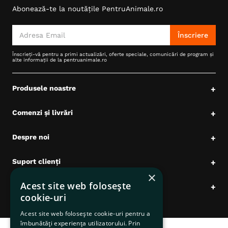
Abonează-te la noutățile PentruAnimale.ro
6
.
hrana uscata câini
7
.
hypoallergenic
Înscriere
8
.
acana
Înscrieți-vă pentru a primi actualizări, oferte speciale, comunicări de program și
alte informații de la pentruanimale.ro
9
.
brit caini
10
.
recompense caini
Produsele noastre
+
Comenzi și livrări
+
Despre noi
+
Suport clienți
+
×
Acest site web folosește
Date comerciale
+
cookie-uri
Acest site web folosește cookie-uri pentru a
îmbunătăți experiența utilizatorului. Prin