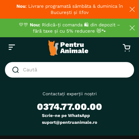
Nou
: Livrare programată sâmbăta & duminica în
București și Ilfov
💛🎊
Nou:
Ridică-ți comanda 🛍️ din depozit –
fără taxe și cu 5% reducere 😻🐾
Caută
CĂUTĂRI POPULARE
1
.
hrana umeda pisici
Contactați experții noștri
0374.77.00.00
2
.
royal canin
3
.
hrana uscata pisici
Scrie-ne pe WhatsApp
suport@pentruanimale.ro
4
.
recompense
5
.
brit