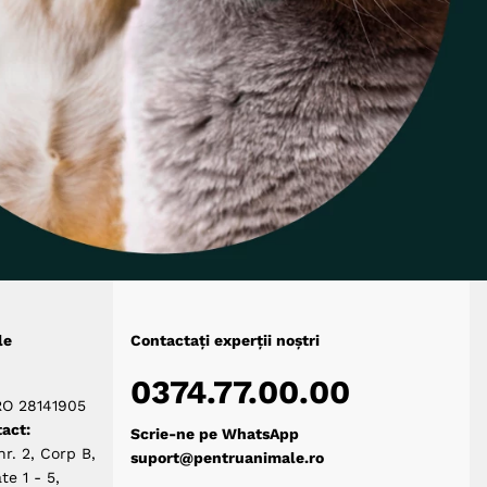
le
Contactați experții noștri
0374.77.00.00
RO 28141905
act:
Scrie-ne pe WhatsApp
nr. 2, Corp B,
suport@pentruanimale.ro
te 1 - 5,