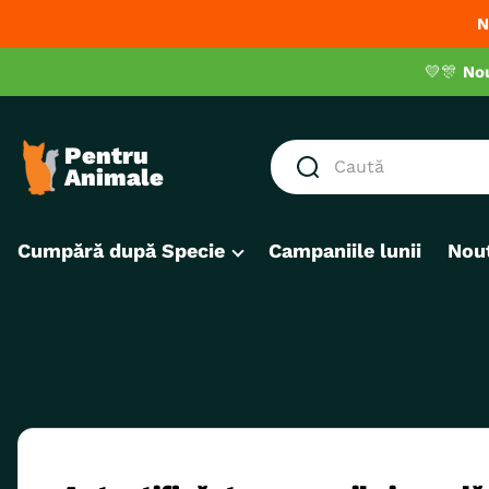
N
💛🎊
No
Caută
CĂUTĂRI POPULARE
Cumpără după Specie
Campaniile lunii
Nout
1
.
hrana umeda pisici
2
.
hrana uscata pisici
3
.
royal canin
4
.
recompense
5
.
brit
6
.
hrana uscata câini
7
.
hypoallergenic