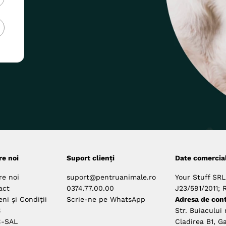
re noi
Suport clienți
Date comercia
re noi
suport@pentruanimale.ro
Your Stuff SRL
act
0374.77.00.00
J23/591/2011; 
ni și Condiții
Scrie-ne pe WhatsApp
Adresa de cont
C
Str. Buiacului 
-SAL
Cladirea B1, Ga