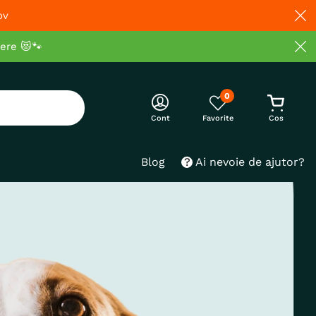
ov
cere 😻🐾
0
Cont
Blog
Ai nevoie de ajutor?