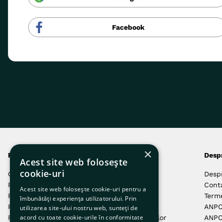
Facebook
×
Produsele noastre
Comenzi și livrări
Desp
Acest site web folosește
cookie-uri
Câini
Autentificare
Desp
Pisici
Cum Comand
Cont
Acest site web folosește cookie-uri pentru a
Păsări
Cum Plătesc
Terme
îmbunătăți experiența utilizatorului. Prin
Pești
Livrarea Comenzilor
ANP
utilizarea site-ului nostru web, sunteți de
acord cu toate cookie-urile în conformitate
Reptile
Returnarea Produselor
ANPC