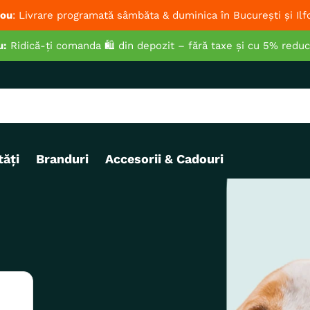
ou
: Livrare programată sâmbăta & duminica în București și Ilf
u:
Ridică-ți comanda 🛍️ din depozit – fără taxe și cu 5% redu
ăți
Branduri
Accesorii & Cadouri