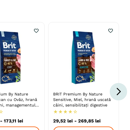
ium By Nature
BRIT Premium By Nature
can cu Ovăz, hrană
Sensitive, Miel, hrană uscată
ini, managementul
câini, sensibilitați digestive
☆
★
★
★
★
☆
-
173
,
11
lei
29
,
52
lei
-
269
,
85
lei