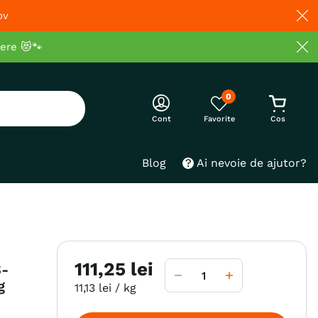
ov
cere 😻🐾
0
Cont
Blog
Ai nevoie de ajutor?
111
,
25
lei
S-
g
11
,
13
lei
/ kg