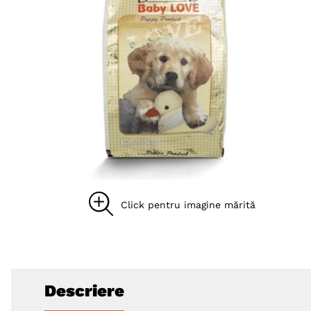
8
.
acana
9
.
recompense caini
10
.
brit caini
Descriere