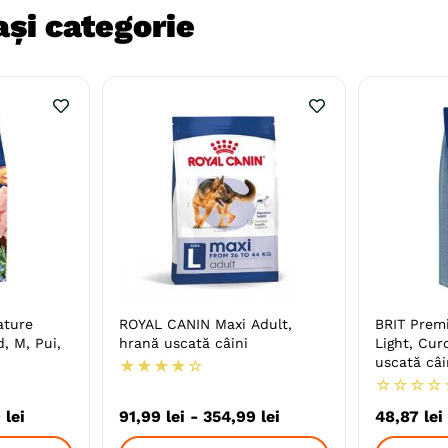
și categorie
ature
ROYAL CANIN Maxi Adult,
BRIT Prem
, M, Pui,
hrană uscată câini
Light, Cur
uscată câ
★
★
★
★
☆
greutății
☆
☆
☆
☆
9
lei
91
,
99
lei
-
354
,
99
lei
48
,
87
lei