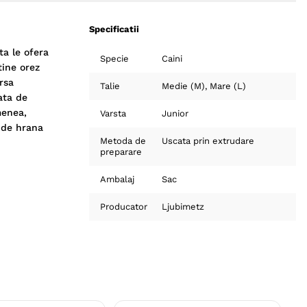
Specificatii
ta le ofera
Specie
Caini
tine orez
rsa
Talie
Medie (M)
Mare (L)
ata de
menea,
Varsta
Junior
p de hrana
Metoda de
Uscata prin extrudare
preparare
Ambalaj
Sac
Producator
Ljubimetz