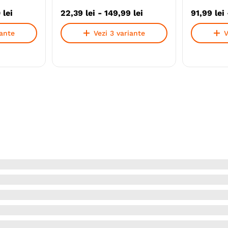
0
lei
22
,
39
lei
-
149
,
99
lei
91
,
99
lei
iante
Vezi 3 variante
V