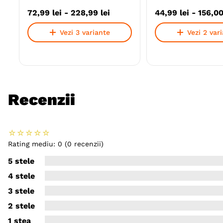
72
,
99
lei
-
228
,
99
lei
44
,
99
lei
-
156
,
0
Vezi 3 variante
Vezi 2 var
Recenzii
☆
☆
☆
☆
☆
Rating mediu: 0
(0 recenzii)
5 stele
4 stele
3 stele
2 stele
1 stea