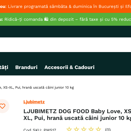
ou
: Livrare programată sâmbăta & duminica în București și Ilf
u:
Ridică-ți comanda 🛍️ din depozit – fără taxe și cu 5% redu
ăți
Branduri
Accesorii & Cadouri
-XL, Pui, hrană uscată câini junior 10 kg
Ljubimetz
LJUBIMETZ DOG FOOD Baby Love, X
XL, Pui, hrană uscată câini junior 10 k
☆
☆
☆
☆
☆
(
0
)
Cod SKU
:
PMS17