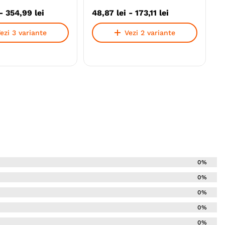
-
354
,
99
lei
48
,
87
lei
-
173
,
11
lei
ezi 3 variante
Vezi 2 variante
0%
0%
0%
0%
0%