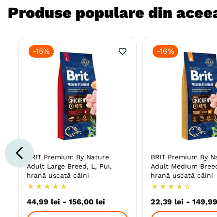
Produse populare din aceea
-
15%
-
16%
BRIT Premium By Nature
BRIT Premium By N
Adult Large Breed, L, Pui,
Adult Medium Breed
hrană uscată câini
hrană uscată câini
★
★
★
★
★
★
★
★
★
☆
44
,
99
lei
-
156
,
00
lei
22
,
39
lei
-
149
,
9