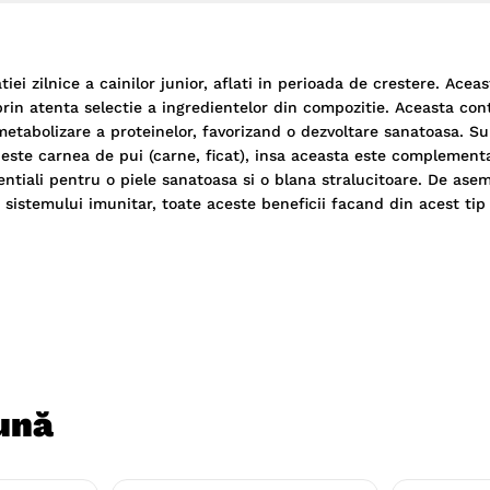
ei zilnice a cainilor junior, aflati in perioada de crestere. Aceas
prin atenta selectie a ingredientelor din compozitie. Aceasta con
 metabolizare a proteinelor, favorizand o dezvoltare sanatoasa. Su
este carnea de pui (carne, ficat), insa aceasta este complement
sentiali pentru o piele sanatoasa si o blana stralucitoare. De ase
 sistemului imunitar, toate aceste beneficii facand din acest ti
ună