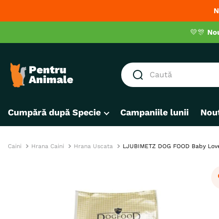
N
💛🎊
No
Caută
CĂUTĂRI POPULARE
Cumpără după Specie
Campaniile lunii
Nout
1
.
hrana umeda pisici
2
.
royal canin
3
.
hrana uscata pisici
Caini
Hrana Caini
Hrana Uscata
LJUBIMETZ DOG FOOD Baby Love, XS
4
.
recompense
5
.
brit
6
.
hrana uscata câini
7
.
hypoallergenic