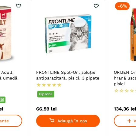
-
6%
 Adult,
FRONTLINE Spot-On, soluție
ORIJEN Ori
nă umedă
antiparazitară, pisici, 3 pipete
hrană usca
pisici
★
★
★
★
★
☆
☆
☆
☆
Fipronil
🇴
ei
66
,
59
lei
134
,
36
le
iante
Adaugă în coș
V