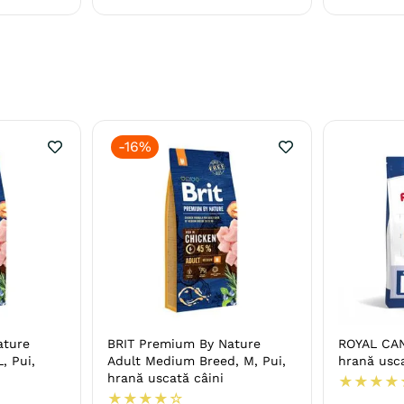
-
16%
ature
BRIT Premium By Nature
ROYAL CAN
, Pui,
Adult Medium Breed, M, Pui,
hrană usca
hrană uscată câini
★
★
★
★
★
★
★
★
☆