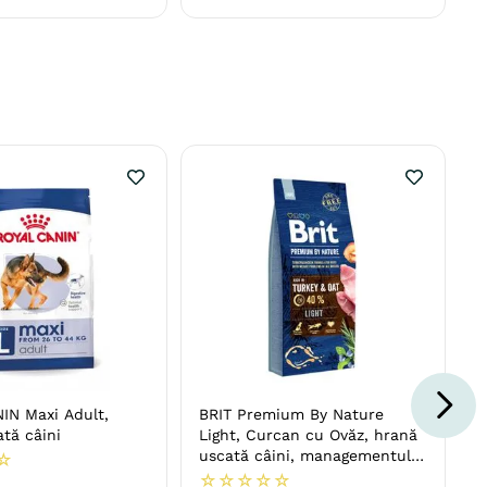
IN Maxi Adult,
BRIT Premium By Nature
tă câini
Light, Curcan cu Ovăz, hrană
uscată câini, managementul
☆
greutății
☆
☆
☆
☆
☆