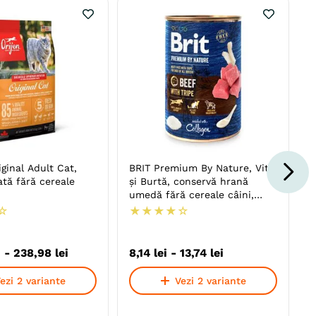
ginal Adult Cat,
BRIT Premium By Nature, Vită
tă fără cereale
și Burtă, conservă hrană
umedă fără cereale câini,
(pate)
☆
★
★
★
★
☆
i
-
238
,
98
lei
8
,
14
lei
-
13
,
74
lei
ezi 2 variante
Vezi 2 variante