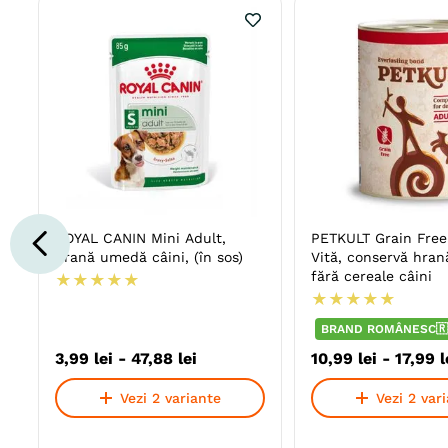
ROYAL CANIN Mini Adult,
PETKULT Grain Free
hrană umedă câini, (în sos)
Vită, conservă hra
fără cereale câini
★
★
★
★
★
★
★
★
★
★
BRAND ROMÂNESC🇷
3
,
99
lei
-
47
,
88
lei
10
,
99
lei
-
17
,
99
l
Vezi 2 variante
Vezi 2 var