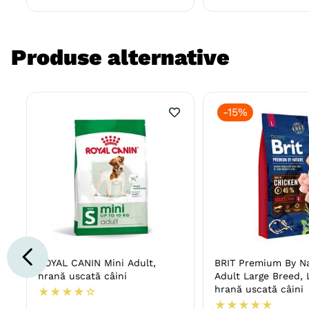
Produse alternative
-
15%
ROYAL CANIN Mini Adult,
BRIT Premium By N
hrană uscată câini
Adult Large Breed, L
hrană uscată câini
★
★
★
★
☆
★
★
★
★
★