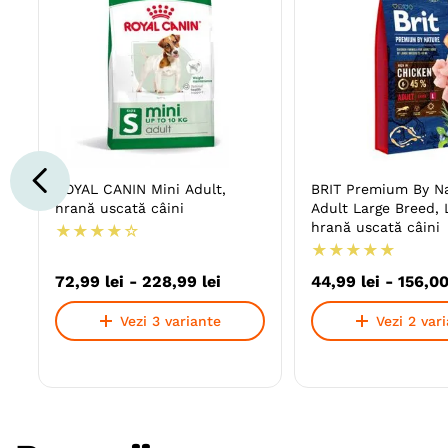
ROYAL CANIN Mini Adult,
BRIT Premium By N
hrană uscată câini
Adult Large Breed, L
hrană uscată câini
★
★
★
★
☆
★
★
★
★
★
72
,
99
lei
-
228
,
99
lei
44
,
99
lei
-
156
,
0
Vezi 3 variante
Vezi 2 var