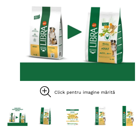
8
.
acana
9
.
recompense caini
10
.
brit caini