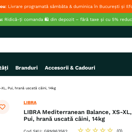
ou
: Livrare programată sâmbăta & duminica în București și Ilf
u:
Ridică-ți comanda 🛍️ din depozit – fără taxe și cu 5% redu
ăți
Branduri
Accesorii & Cadouri
L, Pui, hrană uscată câini, 14kg
LIBRA
LIBRA Mediterranean Balance, XS-XL,
Pui, hrană uscată câini, 14kg
☆
☆
☆
☆
☆
(
0
)
Cod SKU
:
GRN963562