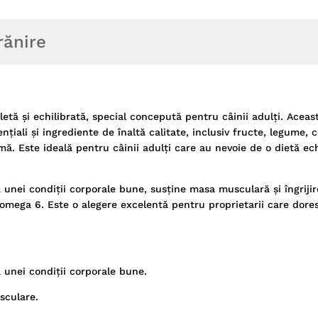
rănire
ă și echilibrată, special concepută pentru câinii adulți. Aceas
iali și ingrediente de înaltă calitate, inclusiv fructe, legume, 
imă. Este ideală pentru câinii adulți care au nevoie de o dietă ech
ei condiții corporale bune, susține masa musculară și îngrijirea
i omega 6. Este o alegere excelentă pentru proprietarii care dore
a unei condiții corporale bune.
sculare.