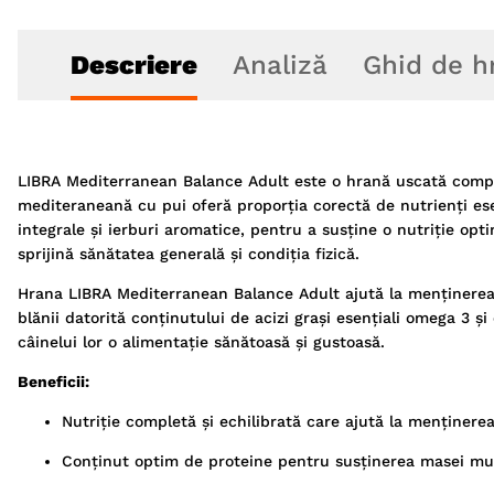
Descriere
Analiză
Ghid de h
LIBRA Mediterranean Balance Adult este o hrană uscată complet
mediteraneană cu pui oferă proporția corectă de nutrienți esenț
integrale și ierburi aromatice, pentru a susține o nutriție opt
sprijină sănătatea generală și condiția fizică.
Hrana LIBRA Mediterranean Balance Adult ajută la menținerea un
blănii datorită conținutului de acizi grași esențiali omega 3 ș
câinelui lor o alimentație sănătoasă și gustoasă.
Beneficii:
Nutriție completă și echilibrată care ajută la menținere
Conținut optim de proteine pentru susținerea masei mu