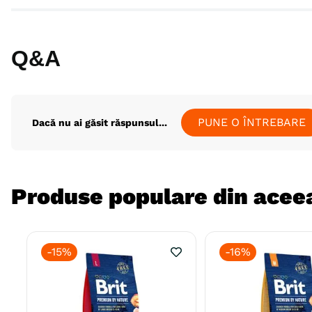
Q&A
PUNE O ÎNTREBARE
Dacă nu ai găsit răspunsul...
Produse populare din aceea
-
15%
-
16%