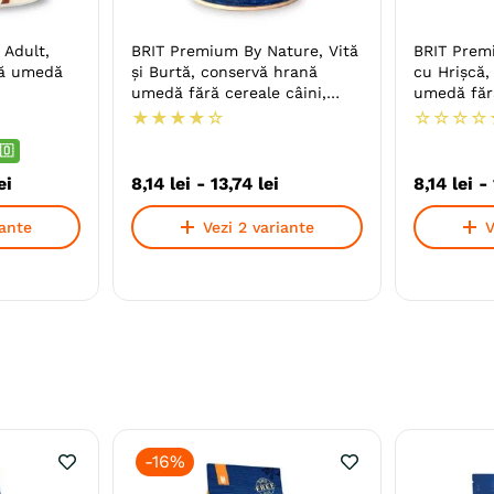
 Adult,
BRIT Premium By Nature, Vită
BRIT Prem
nă umedă
și Burtă, conservă hrană
cu Hrişcă,
umedă fără cereale câini,
umedă fără
(pate)
(pate)
★
★
★
★
☆
☆
☆
☆
☆
🇴
ei
8
,
14
lei
-
13
,
74
lei
8
,
14
lei
-
iante
Vezi 2 variante
V
-
16%