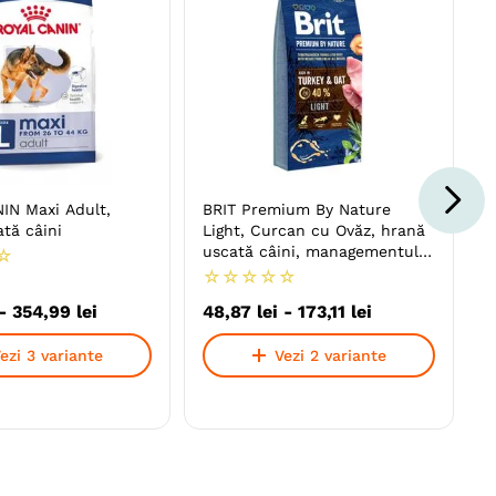
IN Maxi Adult,
BRIT Premium By Nature
tă câini
Light, Curcan cu Ovăz, hrană
uscată câini, managementul
☆
greutății
☆
☆
☆
☆
☆
-
354
,
99
lei
48
,
87
lei
-
173
,
11
lei
ezi 3 variante
Vezi 2 variante