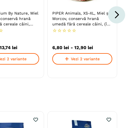
ium By Nature, Miel
PIPER Animals, XS-XL, Miel și
 conservă hrană
Morcov, conservă hrană
 cereale câini,
umedă fără cereale câini, (în
aspic)
☆
☆
☆
☆
☆
☆
13
,
74
lei
6
,
80
lei
-
12
,
90
lei
ezi 2 variante
Vezi 2 variante