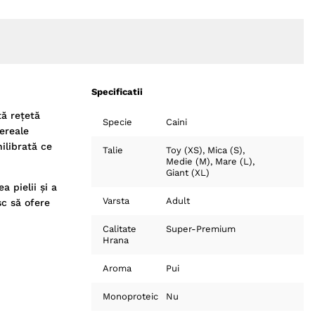
Specificatii
tă rețetă
Specie
Caini
cereale
ilibrată ce
Talie
Toy (XS)
Mica (S)
Medie (M)
Mare (L)
Giant (XL)
 pielii și a
Varsta
Adult
sc să ofere
Calitate
Super-Premium
Hrana
Aroma
Pui
Monoproteic
Nu