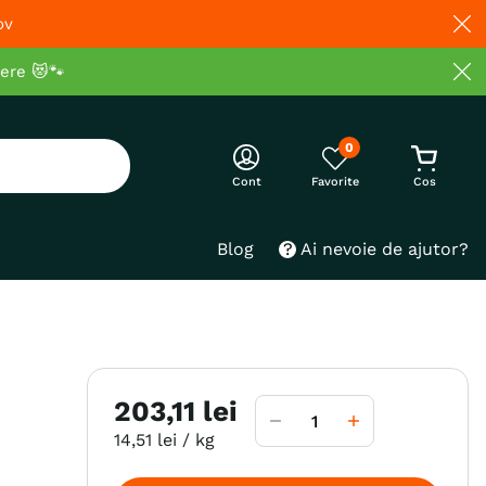
ov
cere 😻🐾
0
Cont
Blog
Ai nevoie de ajutor?
203
,
11
lei
14
,
51
lei
/ kg