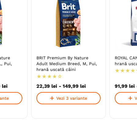
ature
BRIT Premium By Nature
ROYAL CAN
, Pui,
Adult Medium Breed, M, Pui,
hrană usca
hrană uscată câini
★
★
★
★
★
★
★
★
☆
0
lei
22
,
39
lei
-
149
,
99
lei
91
,
99
lei
iante
Vezi 3 variante
V