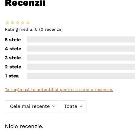
Recenzii
☆
☆
☆
☆
☆
Rating mediu: 0
(0 recenzii)
5 stele
4 stele
3 stele
2 stele
1 stea
Te rugăm să te autentifici pentru a scrie o recenzie.
Cele mai recente
Toate
Nicio recenzie.