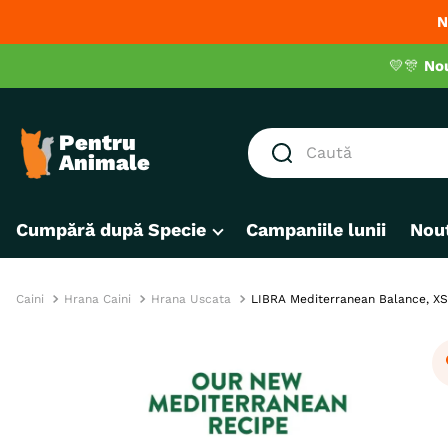
N
💛🎊
No
Caută
CĂUTĂRI POPULARE
Cumpără după Specie
Campaniile lunii
Nout
1
.
hrana umeda pisici
2
.
royal canin
3
.
hrana uscata pisici
Caini
Hrana Caini
Hrana Uscata
LIBRA Mediterranean Balance, XS-X
4
.
recompense
5
.
brit
6
.
hrana uscata câini
7
.
hypoallergenic