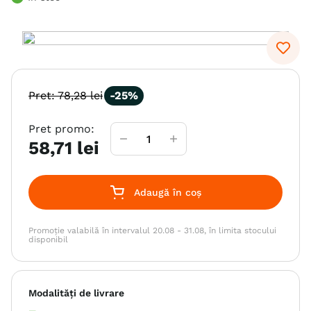
6
.
hrana uscata câini
7
.
hypoallergenic
8
.
acana
9
.
brit caini
Pret:
78
,
28
lei
-
25%
10
.
recompense caini
Pret promo:
58
,
71
lei
Adaugă în coș
Promoție valabilă în intervalul 20.08 - 31.08, în limita stocului
disponibil
Modalități de livrare