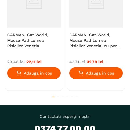
CARMANI Cat World,
CARMANI Cat World,
Mouse Pad Lumea
Mouse Pad Lumea
Pisicilor Veneţia
Pisicilor Veneţia, cu pernă
pentru încheietura mâinii
29
,
48
lei
22
,
11
lei
43
,
71
lei
32
,
78
lei
Adaugă în coș
Adaugă în coș
Contactați experții noștri
0374.77.00.00