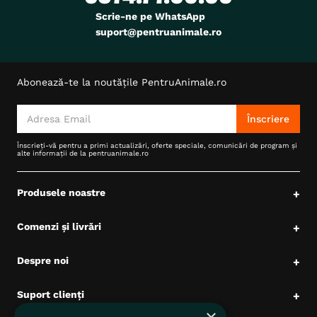
Scrie-ne pe WhatsApp
suport@pentruanimale.ro
Abonează-te la noutățile PentruAnimale.ro
Înscriere
Înscrieți-vă pentru a primi actualizări, oferte speciale, comunicări de program și
alte informații de la pentruanimale.ro
Produsele noastre
+
Comenzi și livrări
+
Despre noi
+
Suport clienți
+