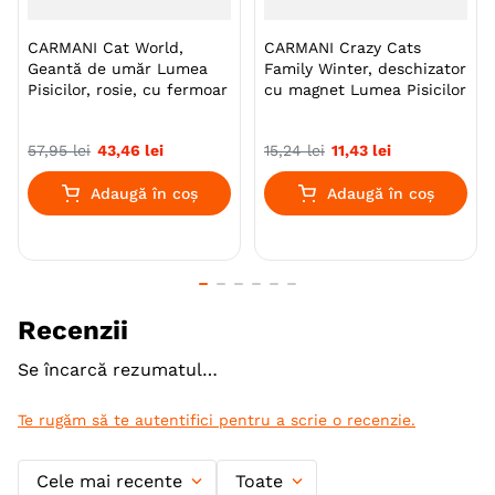
CARMANI Cat World,
CARMANI Crazy Cats
Geantă de umăr Lumea
Family Winter, deschizator
Pisicilor, rosie, cu fermoar
cu magnet Lumea Pisicilor
57
,
95
lei
43
,
46
lei
15
,
24
lei
11
,
43
lei
Adaugă în coș
Adaugă în coș
Recenzii
Se încarcă rezumatul…
Te rugăm să te autentifici pentru a scrie o recenzie.
Cele mai recente
Toate