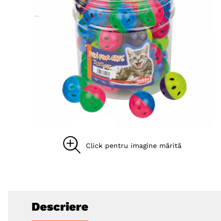
8
.
acana
9
.
recompense caini
10
.
brit caini
Descriere