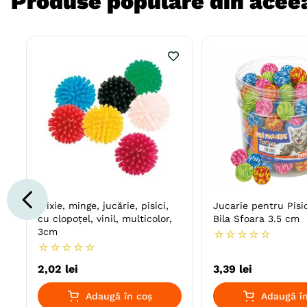
Produse populare din aceea
Trixie, minge, jucărie, pisici,
Jucarie pentru Pisi
cu clopoțel, vinil, multicolor,
Bila Sfoara 3.5 cm
3cm
☆
☆
☆
☆
☆
☆
☆
☆
☆
☆
2
,
02
lei
3
,
39
lei
Adaugă în coș
Adaugă în