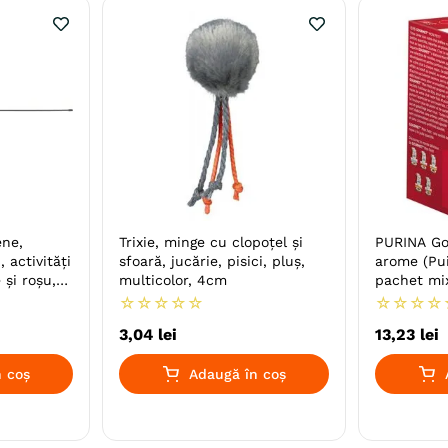
ene,
Trixie, minge cu clopoțel și
PURINA Go
, activități
sfoară, jucărie, pisici, pluș,
arome (Pui
 și roșu,
multicolor, 4cm
pachet mix
umedă pisic
☆
☆
☆
☆
☆
☆
☆
☆
☆
3
,
04
lei
13
,
23
lei
 coș
Adaugă în coș