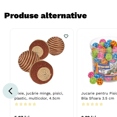
Produse alternative
Trixie, jucărie minge, pisici,
Jucarie pentru Pisi
plastic, multicolor, 4.5cm
Bila Sfoara 3.5 cm
☆
☆
☆
☆
☆
☆
☆
☆
☆
☆