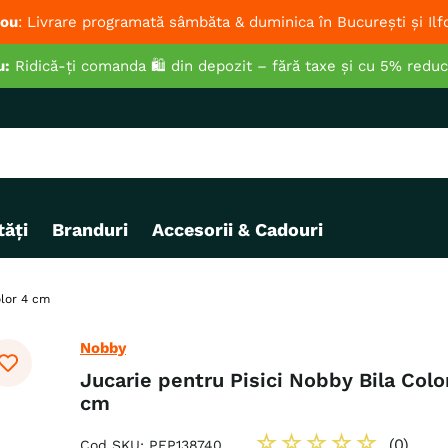
ou
: Livrare programată sâmbăta & duminica în București și Ilf
u:
Ridică-ți comanda 🛍️ din depozit – fără taxe și cu 5% redu
ăți
Branduri
Accesorii & Cadouri
olor 4 cm
Nobby
Jucarie pentru Pisici Nobby Bila Colo
cm
☆
☆
☆
☆
☆
(
0
)
Cod SKU
:
PEP138740