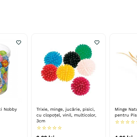
ci Nobby
Trixie, minge, jucărie, pisici,
Minge Nat
cu clopoțel, vinil, multicolor,
pentru Pis
3cm
☆
☆
☆
☆
☆
☆
☆
☆
☆