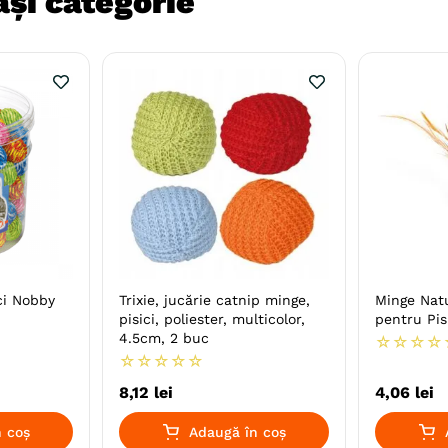
și categorie
ci Nobby
Trixie, jucărie catnip minge,
Minge Nat
pisici, poliester, multicolor,
pentru Pis
4.5cm, 2 buc
☆
☆
☆
☆
☆
☆
☆
☆
☆
8
,
12
lei
4
,
06
lei
 coș
Adaugă în coș