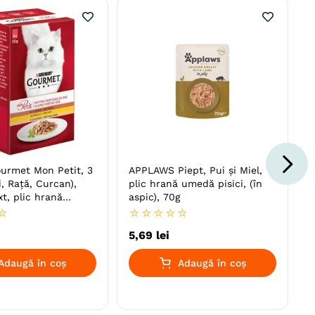
urmet Mon Petit, 3
APPLAWS Piept, Pui și Miel,
, Rață, Curcan),
plic hrană umedă pisici, (în
t, plic hrană
aspic), 70g
i, (în sos), 50g x 6
☆
☆
☆
☆
☆
☆
5
,
69
lei
Adaugă în coș
Adaugă în coș