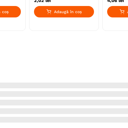
2
,
02
lei
4
,
06
lei
 coș
Adaugă în coș