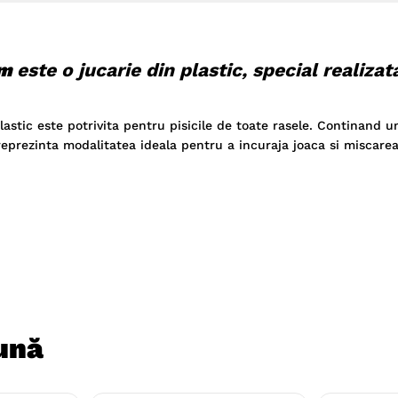
cm
este o jucarie din plastic, special realiza
astic este potrivita pentru pisicile de toate rasele. Continand u
reprezinta modalitatea ideala pentru a incuraja joaca si miscarea 
ună