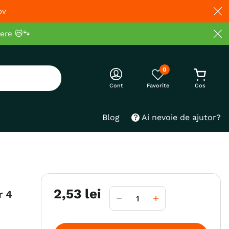
ov
cere 😻🐾
0
Cont
Blog
Ai nevoie de ajutor?
2
,
53
lei
r 4