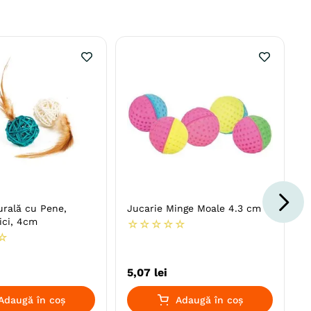
urală cu Pene,
Jucarie Minge Moale 4.3 cm
ici, 4cm
☆
☆
☆
☆
☆
☆
5
,
07
lei
Adaugă în coș
Adaugă în coș