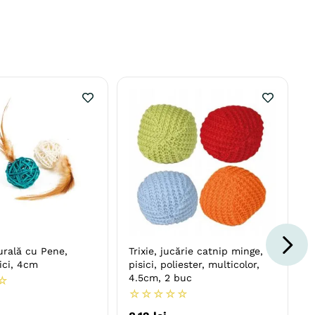
urală cu Pene,
Trixie, jucărie catnip minge,
ici, 4cm
pisici, poliester, multicolor,
4.5cm, 2 buc
☆
☆
☆
☆
☆
☆