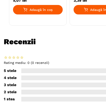
5
,
07
lei
3
,
39
lei
Adaugă în coș
Adaugă în
Recenzii
☆
☆
☆
☆
☆
Rating mediu: 0
(0 recenzii)
5 stele
4 stele
3 stele
2 stele
1 stea