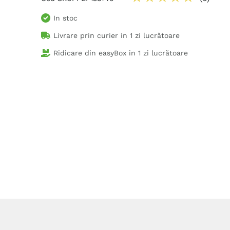
In stoc
Livrare prin curier in
1 zi lucrătoare
Ridicare din easyBox in
1 zi lucrătoare