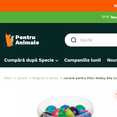
N
💛🎊
No
Caută
CĂUTĂRI POPULARE
Cumpără după Specie
Campaniile lunii
Nout
1
.
hrana umeda pisici
2
.
hrana uscata pisici
3
.
royal canin
Pisici
Jucarii
Mingiute & Panda
Jucarie pentru Pisici Nobby Bila C
4
.
recompense
5
.
brit
6
.
hrana uscata câini
7
.
hypoallergenic