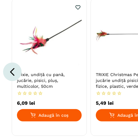
Trixie, undiță cu pană,
TRIXIE Christmas P
jucărie, pisici, pluș,
jucărie undiță pisici
multicolor, 50cm
fizice, plastic, verde
50cm
☆
☆
☆
☆
☆
☆
☆
☆
☆
☆
6
,
09
lei
5
,
49
lei
Adaugă în coș
Adaugă în