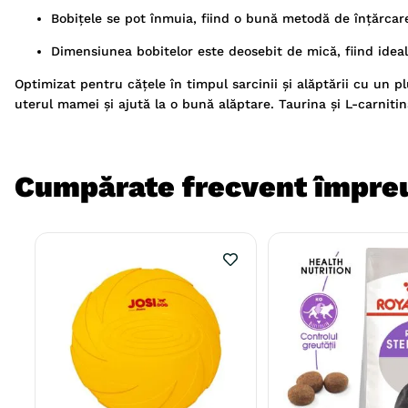
Bobițele se pot înmuia, fiind o bună metodă de înțărcare
Dimensiunea bobitelor este deosebit de mică, fiind ideala
Optimizat pentru cățele în timpul sarcinii și alăptării cu un pl
uterul mamei și ajută la o bună alăptare. Taurina și L-carniti
Cumpărate frecvent împre