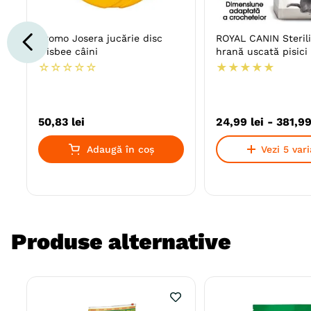
Promo Josera jucărie disc
ROYAL CANIN Sterili
frisbee câini
hrană uscată pisici 
☆
☆
☆
☆
☆
★
★
★
★
★
50
,
83
lei
24
,
99
lei
-
381
,
9
Adaugă în coș
Vezi 5 var
Produse alternative