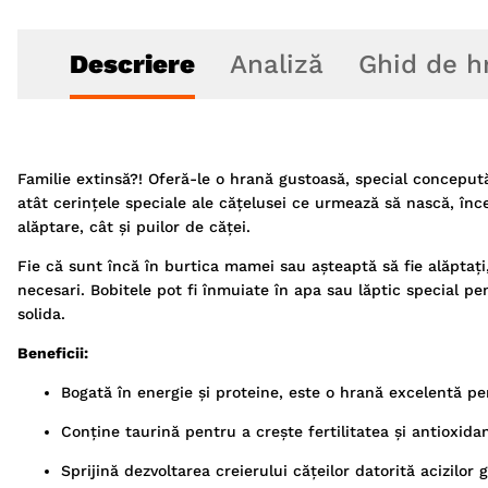
Descriere
Analiză
Ghid de h
Familie extinsă?! Oferă-le o hrană gustoasă, special conceput
atât cerințele speciale ale cățelusei ce urmează să nască, în
alăptare, cât și puilor de căței.
Fie că sunt încă în burtica mamei sau așteaptă să fie alăptați,
necesari. Bobitele pot fi înmuiate în apa sau lăptic special pe
solida.
Beneficii:
Bogată în energie și proteine, este o hrană excelentă pe
Conține taurină pentru a crește fertilitatea și antioxida
Sprijină dezvoltarea creierului cățeilor datorită acizilor 