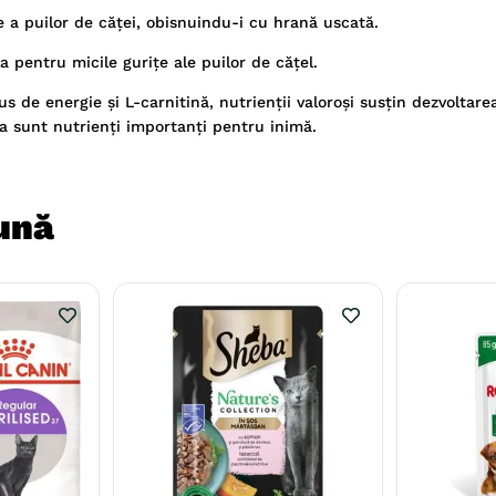
 a puilor de căței, obisnuindu-i cu hrană uscată.
 pentru micile gurițe ale puilor de cățel.
us de energie și L-carnitină, nutrienții valoroși susțin dezvoltarea
na sunt nutrienți importanți pentru inimă.
ună