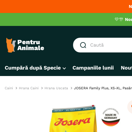
N
💛🎊
No
Caută
CĂUTĂRI POPULARE
Cumpără după Specie
Campaniile lunii
Nout
1
.
hrana umeda pisici
2
.
royal canin
3
.
hrana uscata pisici
Caini
Hrana Caini
Hrana Uscata
JOSERA Family Plus, XS-XL, Pasăre
4
.
recompense
5
.
brit
6
.
hrana uscata câini
7
.
hypoallergenic