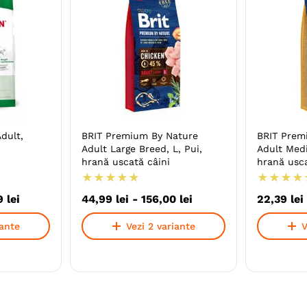
dult,
BRIT Premium By Nature
BRIT Prem
Adult Large Breed, L, Pui,
Adult Med
hrană uscată câini
hrană usca
★
★
★
★
★
★
★
★
★
9
lei
44
,
99
lei
-
156
,
00
lei
22
,
39
lei
iante
Vezi 2 variante
V