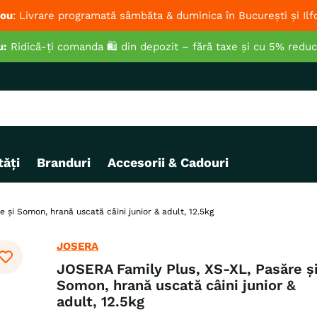
ou
: Livrare programată sâmbăta & duminica în București și Ilf
u:
Ridică-ți comanda 🛍️ din depozit – fără taxe și cu 5% redu
ăți
Branduri
Accesorii & Cadouri
 și Somon, hrană uscată câini junior & adult, 12.5kg
JOSERA
JOSERA Family Plus, XS-XL, Pasăre ș
Somon, hrană uscată câini junior &
adult, 12.5kg