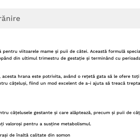
rănire
ă pentru viitoarele mame și puii de cătei. Această formulă speci
cepând din ultimul trimestru de gestație și terminând cu perioad
 acesta hrana este potrivita, având o rețetă gata să le ofere toți
ntru cățeluși, fiind un mod excelent de a-i ajuta să treacă trept
ntru cățelusele gestante și care alăptează, precum și puii de căț
nți valoroși pentru a susține metabolismul.
grași de înaltă calitate din somon