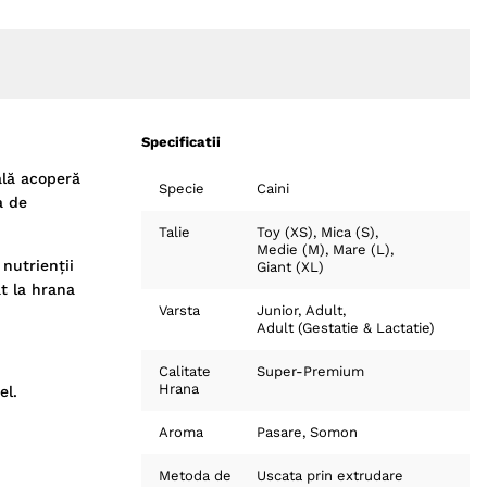
Specificatii
ală acoperă
Specie
Caini
a de
Talie
Toy (XS)
Mica (S)
Medie (M)
Mare (L)
 nutrienții
Giant (XL)
at la hrana
Varsta
Junior
Adult
Adult (Gestatie & Lactatie)
Calitate
Super-Premium
Hrana
el.
Aroma
Pasare
Somon
Metoda de
Uscata prin extrudare