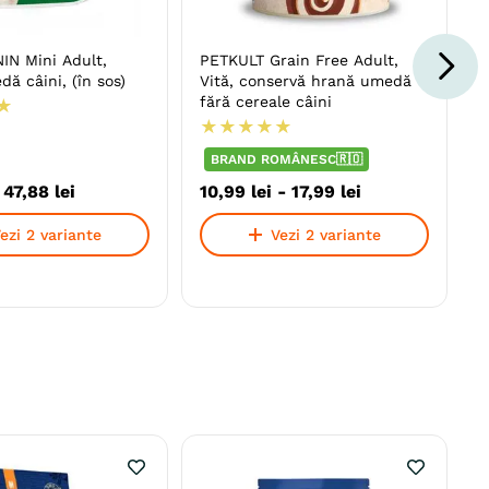
IN Mini Adult,
PETKULT Grain Free Adult,
ă câini, (în sos)
Vită, conservă hrană umedă
fără cereale câini
★
★
★
★
★
★
BRAND ROMÂNESC🇷🇴
-
47
,
88
lei
10
,
99
lei
-
17
,
99
lei
ezi 2 variante
Vezi 2 variante