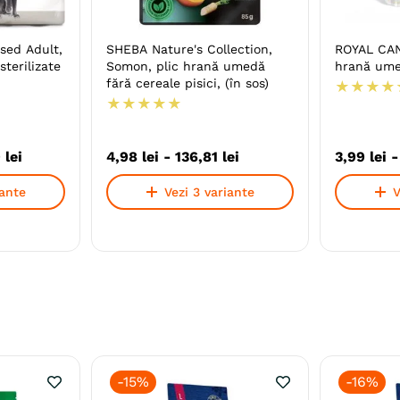
sed Adult,
SHEBA Nature's Collection,
ROYAL CAN
sterilizate
Somon, plic hrană umedă
hrană umed
fără cereale pisici, (în sos)
★
★
★
★
★
★
★
★
★
9
lei
4
,
98
lei
-
136
,
81
lei
3
,
99
lei
iante
Vezi 3 variante
V
-
15%
-
16%