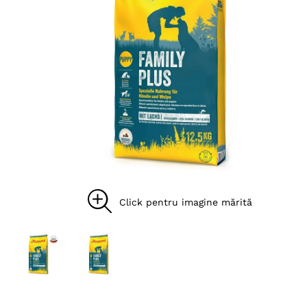
8
.
acana
9
.
recompense caini
10
.
brit caini