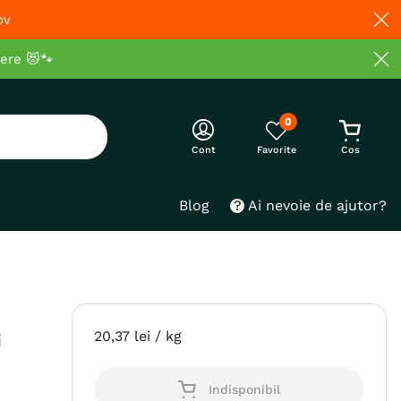
ov
cere 😻🐾
0
Cont
Blog
Ai nevoie de ajutor?
20
,
37
lei
/ kg
i
Indisponibil