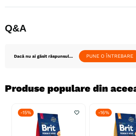
Q&A
PUNE O ÎNTREBARE
Dacă nu ai găsit răspunsul...
Produse populare din aceea
-
15%
-
16%