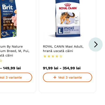
ium By Nature
ROYAL CANIN Maxi Adult,
ium Breed, M, Pui,
hrană uscată câini
tă câini
★
★
★
★
☆
☆
-
149
,
99
lei
91
,
99
lei
-
354
,
99
lei
ezi 3 variante
Vezi 3 variante