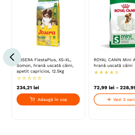
JOSERA FiestaPlus, XS-XL,
ROYAL CANIN Mini A
Somon, hrană uscată câini,
hrană uscată câini
apetit capricios, 12.5kg
★
★
★
★
☆
☆
☆
☆
☆
☆
234
,
21
lei
72
,
99
lei
-
228
,
9
Adaugă în coș
Vezi 3 var