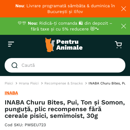
Nou
: Livrare programată sâmbăta & duminica în
București și Ilfov
💛🎊
Nou:
Ridică-ți comanda 🛍️ din depozit –
fără taxe și cu 5% reducere 😻🐾
Caută
CĂUTĂRI POPULARE
Pisici
Hrana Pisici
Recompense & Snacks
INABA Churu Bites, Pui,
1
.
hrana umeda pisici
INABA
2
.
royal canin
INABA Churu Bites, Pui, Ton și Somon,
punguță, plic recompense fără
3
.
hrana uscata pisici
cereale pisici, semimoist, 30g
4
.
recompense
Cod SKU
:
PMSEU723
5
.
hypoallergenic