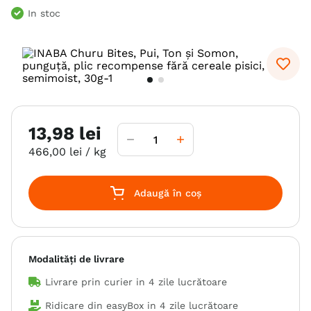
In stoc
6
.
hrana uscata câini
7
.
brit
8
.
acana
9
.
recompense caini
10
.
hills
13
,
98
lei
466
,
00
lei
/ kg
Adaugă în coș
Modalități de livrare
Livrare prin curier in
4 zile lucrătoare
Ridicare din easyBox in
4 zile lucrătoare