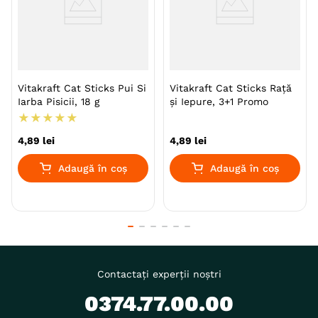
Vitakraft Cat Sticks Pui Si
Vitakraft Cat Sticks Rață
Iarba Pisicii, 18 g
și Iepure, 3+1 Promo
★
★
★
★
★
4
,
89
lei
4
,
89
lei
Adaugă în coș
Adaugă în coș
Contactați experții noștri
0374.77.00.00