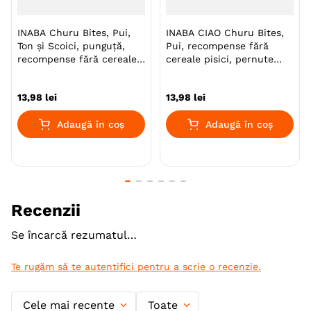
Monoproteic
Nu
INABA Churu Bites, Pui,
INABA CIAO Churu Bites,
Ton și Scoici, punguță,
Pui, recompense fără
Metoda de preparare
Semi-umeda
recompense fără cereale
cereale pisici, pernute
pisici, semimoist
umplute, 10g x 3
Tip Recompensa
Snack
13
,
98
lei
13
,
98
lei
Textura
Crocant
Adaugă în coș
Adaugă în coș
Ambalaj
Punguta
Gama
INABA Churu
Producator
Inaba
Recenzii
Se încarcă rezumatul…
Te rugăm să te autentifici pentru a scrie o recenzie.
Cele mai recente
Toate