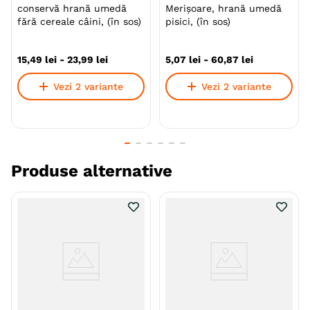
conservă hrană umedă
Merișoare, hrană umedă
Nu contin cereale, conservanti sau coloranti
fără cereale câini, (în sos)
pisici, (în sos)
artificiali.
In fiecare pachet se gasesc 3 plicuri individuale
15
,
49
lei
-
23
,
99
lei
5
,
07
lei
-
60
,
87
lei
pentru a oferi prospetime maxima
Vezi 2 variante
Vezi 2 variante
2 texturi diferite intr-o singura bucata!
Aceste recompense sunt o modalitate delicioasă de a
le arăta cât de mult le iubiți și de a le oferi o gustare
de cea mai înaltă calitate, cu ingrediente naturale.
Produse alternative
Specie
Pisici
Varsta
Adult
Senior
Calitate Hrana
Ultra-Premium
Tip formula
Grain Free
Aroma
Pui
Somon
Ton