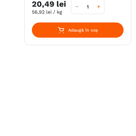
20
,
49
lei
56
,
92
lei
/ kg
Adaugă în coș