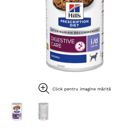
8
.
hypoallergenic
9
.
recompense caini
10
.
brit caini