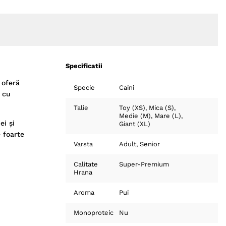
Specificatii
 oferă
Specie
Caini
ă cu
Talie
Toy (XS)
Mica (S)
Medie (M)
Mare (L)
ei și
Giant (XL)
e foarte
Varsta
Adult
Senior
Calitate
Super-Premium
Hrana
Aroma
Pui
Monoproteic
Nu