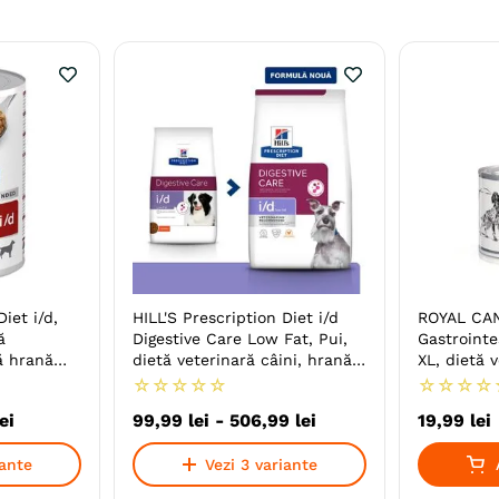
iet i/d,
HILL'S Prescription Diet i/d
ROYAL CA
ă
Digestive Care Low Fat, Pui,
Gastrointe
ă hrană
dietă veterinară câini, hrană
XL, dietă 
 digestiv,
uscată, sensibilități digestive
hrană ume
☆
☆
☆
☆
☆
☆
☆
☆
☆
digestiv, (
lei
99
,
99
lei
-
506
,
99
lei
19
,
99
lei
iante
Vezi 3 variante