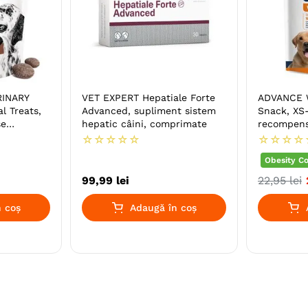
RINARY
VET EXPERT Hepatiale Forte
ADVANCE W
l Treats,
Advanced, supliment sistem
Snack, XS
se
hepatic câini, comprimate
recompense
istem
150g
☆
☆
☆
☆
☆
☆
☆
☆
☆
Obesity Co
99
,
99
lei
22
,
95
lei
 coș
Adaugă în coș