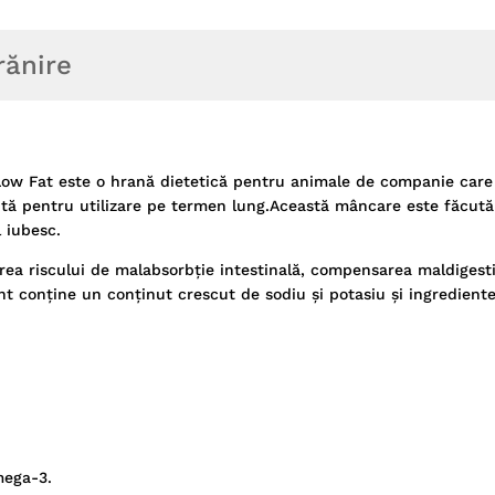
rănire
/d Low Fat este o hrană dietetică pentru animale de companie care
ivită pentru utilizare pe termen lung.Această mâncare este făcut
l iubesc.
ea riscului de malabsorbție intestinală, compensarea maldigesti
ent conține un conținut crescut de sodiu și potasiu și ingredient
mega-3.