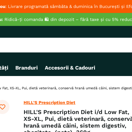
ou
: Livrare programată sâmbăta & duminica în București și Ilf
u:
Ridică-ți comanda 🛍️ din depozit – fără taxe și cu 5% redu
ăți
Branduri
Accesorii & Cadouri
 Fat, XS-XL, Pui, dietă veterinară, conservă hrană umedă câini, sistem digesti
HILL'S Prescription Diet
HILL'S Prescription Diet i/d Low Fat,
XS-XL, Pui, dietă veterinară, conserv
hrană umedă câini, sistem digestiv,