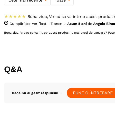
Cele mai recente
Toate
★
★
★
★
★
Buna ziua, Vreau sa va intreb acest produs n
Cumpărător verificat
Transmis
Acum 5 ani
de
Angela Ilinc
Buna ziua, Vreau sa va intreb acest produs nu mai aveți de vanzare? Pute
Q&A
PUNE O ÎNTREBARE
Dacă nu ai găsit răspunsul...