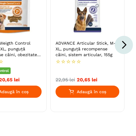
eigth Control
ADVANCE Articular Stick, M-
-XL, punguță
XL, punguță recompense
 câini, obezitate,
câini, sistem articular, 155g
☆
☆
☆
☆
☆
☆
ntrol
20
,
65
lei
22
,
95
lei
20
,
65
lei
Adaugă în coș
Adaugă în coș