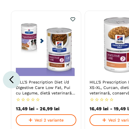
HILL'S Prescription Diet i/d
HILL'S Prescription D
Digestive Care Low Fat, Pui
XS-XL, Curcan, diet
cu Legume, dietă veterinară
veterinară, conserv
câini, conservă hrană umedă,
umedă câini, sistem
☆
☆
☆
☆
☆
☆
☆
☆
☆
☆
sensibilități digestive
(pate)
13
,
49
lei
-
26
,
99
lei
16
,
49
lei
-
19
,
49
Vezi 2 variante
Vezi 2 var