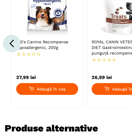
Hill's Canine Recompense
ROYAL CANIN VETE
Hypoallergenic, 200g
DIET Gastrointestina
punguță recompen
☆
☆
☆
☆
☆
funcționale câini, s
☆
☆
☆
☆
☆
digestiv, 230g
27
,
99
lei
26
,
99
lei
Adaugă în coș
Adaugă în
Produse alternative