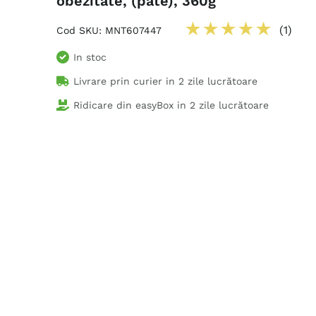
obezitate, (pate), 360g
★
★
★
★
★
(
1
)
Cod SKU
:
MNT607447
In stoc
Livrare prin curier in
2 zile lucrătoare
Ridicare din easyBox in
2 zile lucrătoare