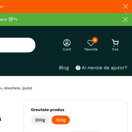
ov
cere 😻🐾
0
Cont
Blog
Ai nevoie de ajutor?
v, obezitate, (pate)
Greutate produs
ă
200g
360g