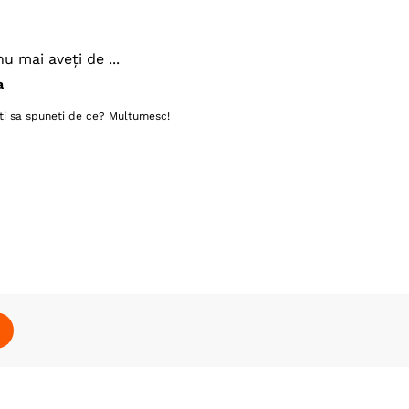
u mai aveți de ...
a
ti sa spuneti de ce? Multumesc!