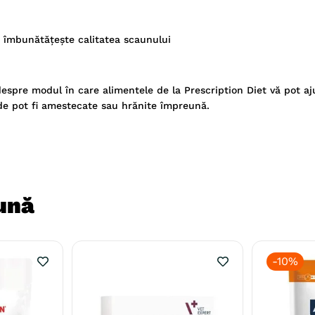
și îmbunătățește calitatea scaunului
espre modul în care alimentele de la Prescription Diet vă pot aj
mede pot fi amestecate sau hrănite împreună.
ună
-
10%