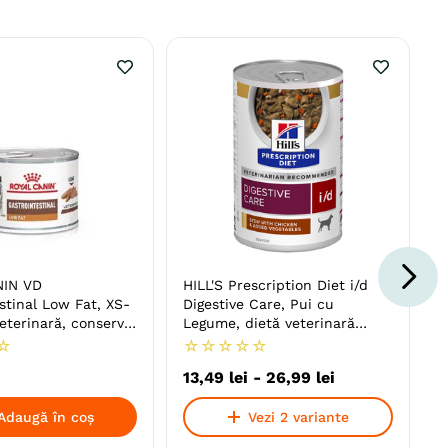
NIN VD
HILL'S Prescription Diet i/d
stinal Low Fat, XS-
Digestive Care, Pui cu
veterinară, conservă
Legume, dietă veterinară
dă câini, sistem
câini, conservă hrană umedă,
☆
☆
☆
☆
☆
☆
pate)
sensibilități digestive
13
,
49
lei
-
26
,
99
lei
Adaugă în coș
Vezi 2 variante