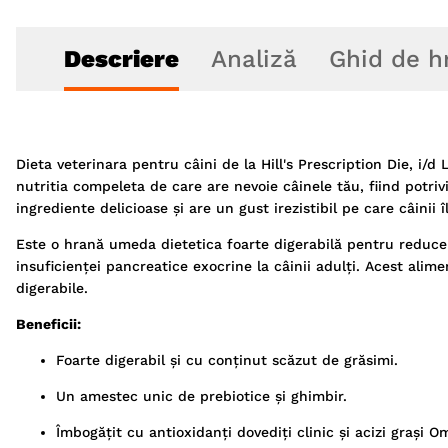
Descriere
Analiză
Ghid de h
Dieta veterinara pentru câini de la Hill's Prescription Die, i
nutritia compeleta de care are nevoie câinele tău, fiind potr
ingrediente delicioase și are un gust irezistibil pe care câinii î
Este o hrană umeda dietetica foarte digerabilă pentru reducer
insuficienței pancreatice exocrine la câinii adulți. Acest alim
digerabile.
Beneficii:
Foarte digerabil și cu conținut scăzut de grăsimi.
Un amestec unic de prebiotice și ghimbir.
Îmbogățit cu antioxidanți dovediți clinic și acizi grași O