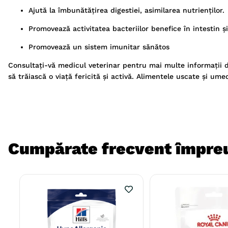
Ajută la îmbunătățirea digestiei, asimilarea nutrienților.
Promovează activitatea bacteriilor benefice în intestin 
Promovează un sistem imunitar sănătos
Consultați-vă medicul veterinar pentru mai multe informații d
să trăiască o viață fericită și activă. Alimentele uscate și u
Cumpărate frecvent împre