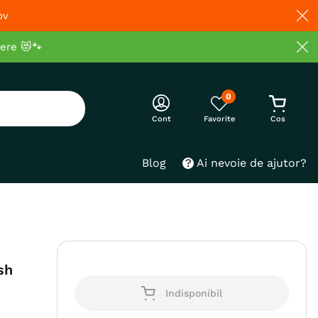
ov
cere 😻🐾
0
Cont
Blog
Ai nevoie de ajutor?
sh
Indisponibil