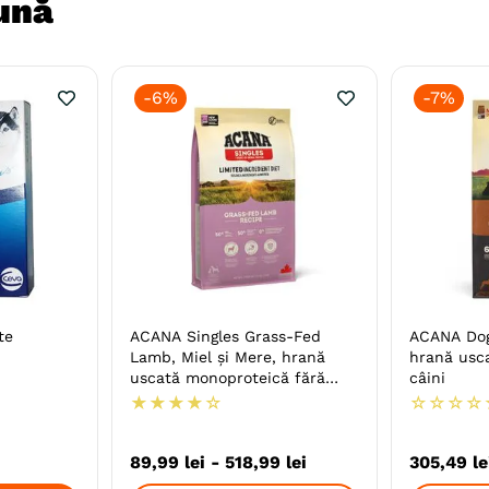
ună
-
6%
-
7%
te
ACANA Singles Grass-Fed
ACANA Dog
Lamb, Miel și Mere, hrană
hrană usca
uscată monoproteică fără
câini
cereale câini
★
★
★
★
☆
☆
☆
☆
☆
89
,
99
lei
-
518
,
99
lei
305
,
49
le