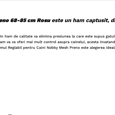
reno 68-85 cm Rosu
este un ham captusit, d
 Un ham de calitate va elimina presiunea la care este supus gatul
ham va va oferi mai mult control asupra cainelui, acesta invatan
amul Reglabil pentru Caini Nobby Mesh Preno este alegerea idea