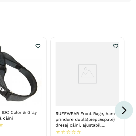
IDC Color & Gray,
RUFFWEAR Front Rage, ham
 câini
prindere dublă(piept&spate)
☆
dresaj câini, ajustabil,
reflectorizant
☆
☆
☆
☆
☆