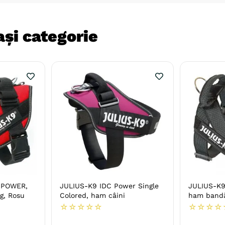
și categorie
C POWER,
JULIUS-K9 IDC Power Single
JULIUS-K9 
g, Rosu
Colored, ham câini
ham bandă
☆
☆
☆
☆
☆
☆
☆
☆
☆