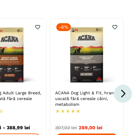
-
6%
 Adult Large Breed,
ACANA Dog Light & Fit, hrană
tă fără cereale
uscată fără cereale câini,
metabolism
☆
★
★
★
★
★
i
-
388
,
99
lei
307
,
02
lei
289
,
00
lei