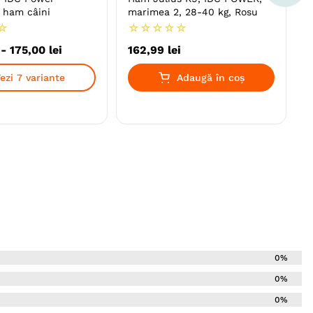
 ham câini
marimea 2, 28-40 kg, Rosu
☆
☆
☆
☆
☆
☆
-
175
,
00
lei
162
,
99
lei
ezi 7 variante
Adaugă în coș
0%
0%
0%