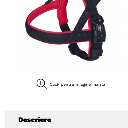
8
.
acana
9
.
recompense caini
10
.
brit caini
Descriere