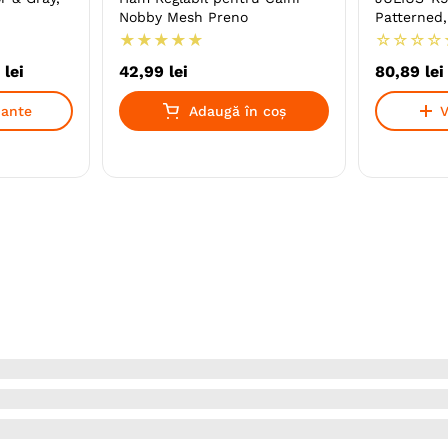
Nobby Mesh Preno
Patterned,
★
★
★
★
★
☆
☆
☆
☆
lei
42
,
99
lei
80
,
89
lei
iante
Adaugă în coș
V