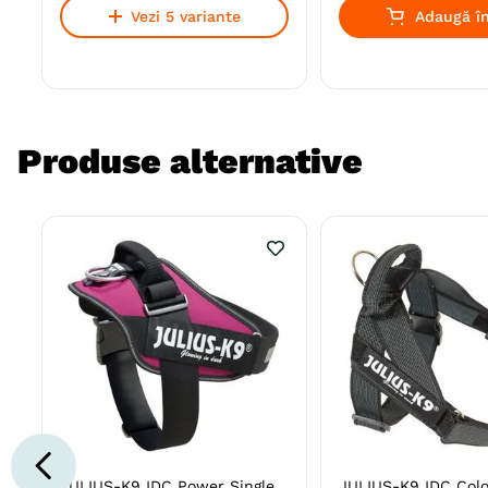
Vezi 5 variante
Adaugă în
Produse alternative
JULIUS-K9 IDC Power Single
JULIUS-K9 IDC Colo