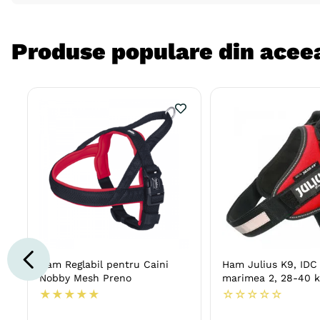
Produse populare din aceea
Ham Reglabil pentru Caini
Ham Julius K9, ID
Nobby Mesh Preno
marimea 2, 28-40 k
★
★
★
★
★
☆
☆
☆
☆
☆