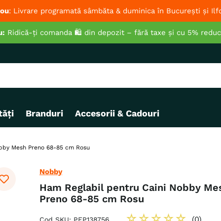
ou
: Livrare programată sâmbăta & duminica în București și Ilf
u:
Ridică-ți comanda 🛍️ din depozit – fără taxe și cu 5% redu
ăți
Branduri
Accesorii & Cadouri
obby Mesh Preno 68-85 cm Rosu
Nobby
Ham Reglabil pentru Caini Nobby Me
Preno 68-85 cm Rosu
☆
☆
☆
☆
☆
(
0
)
Cod SKU
:
PEP138756