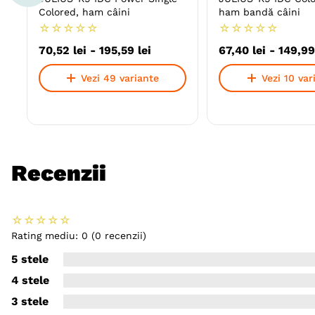
Colored, ham câini
ham bandă câini
☆
☆
☆
☆
☆
☆
☆
☆
☆
☆
70
,
52
lei
-
195
,
59
lei
67
,
40
lei
-
149
,
99
Vezi 49 variante
Vezi 10 var
Recenzii
☆
☆
☆
☆
☆
Rating mediu: 0
(0 recenzii)
5 stele
4 stele
3 stele