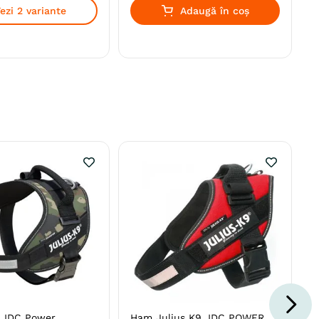
ezi 2 variante
Adaugă în coș
 IDC Power
Ham Julius K9, IDC POWER,