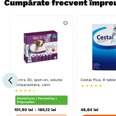
Cumpărate frecvent împre
Vectra 3D, spot-on, solutie
Cestal Plus, 8 table
antiparazitara, caini
★
★
★
★
★
★
★
★
★
☆
Dinotefuran | Permetrina |
Piriproxifen
101
,
90
lei
-
186
,
12
lei
48
,
84
lei