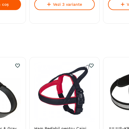
 coș
Vezi 3 variante
V
r & Gray,
Ham Reglabil pentru Caini
JULIUS-K9