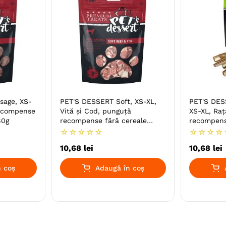
sage, XS-
PET'S DESSERT Soft, XS-XL,
PET'S DES
recompense
Vită și Cod, punguță
XS-XL, Raț
80g
recompense fără cereale
recompens
câini, 80g
câini, 80g
☆
☆
☆
☆
☆
☆
☆
☆
☆
10
,
68
lei
10
,
68
lei
 coș
Adaugă în coș