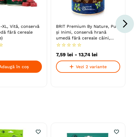
XL, Vită, conservă
BRIT Premium By Nature, Pui
dă fără cereale
și Inimi, conservă hrană
e)
umedă fără cereale câini,
(pate)
☆
☆
☆
☆
☆
☆
7
,
59
lei
-
13
,
74
lei
Adaugă în coș
Vezi 2 variante