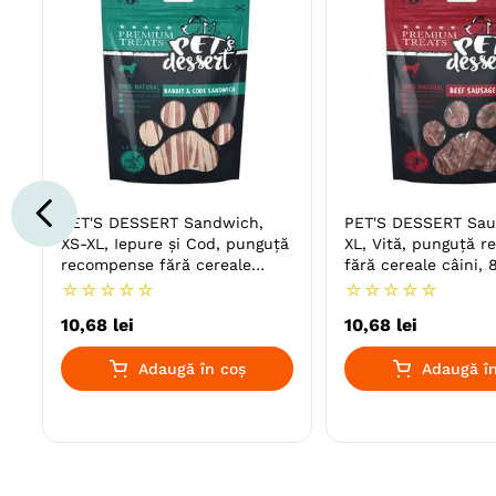
PET'S DESSERT Sandwich,
PET'S DESSERT Sau
XS-XL, Iepure și Cod, punguță
XL, Vită, punguță 
recompense fără cereale
fără cereale câini, 
câini, 80g
☆
☆
☆
☆
☆
☆
☆
☆
☆
☆
10
,
68
lei
10
,
68
lei
Adaugă în coș
Adaugă în