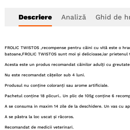
Descriere
Analiză
Ghid de h
FROLIC TWISTOS ,recompense pentru câini cu vită este o hra
batoane,FROLIC TWISTOS sunt moi și delicioase,iar prietenul 
Acesta este un produs recomandat câinilor adulți cu greutate
Nu este recomandat cățeilor sub 4 luni.
Produsul nu conține coloranți sau arome artificiale.
Pachetul conține 18 plicuri.. Un plic de 105g conține 6 recom
A se consuma in maxim 14 zile de la deschidere. Un vas cu apă
A se păstra la loc uscat și răcoros.
Recomandat de medicii veterinari.