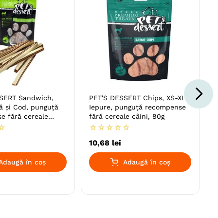
SERT Sandwich,
PET'S DESSERT Chips, XS-XL,
ă și Cod, punguță
Iepure, punguță recompense
e fără cereale
fără cereale câini, 80g
☆
☆
☆
☆
☆
☆
10
,
68
lei
Adaugă în coș
Adaugă în coș