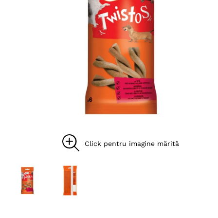
8
.
acana
9
.
brit caini
10
.
recompense caini