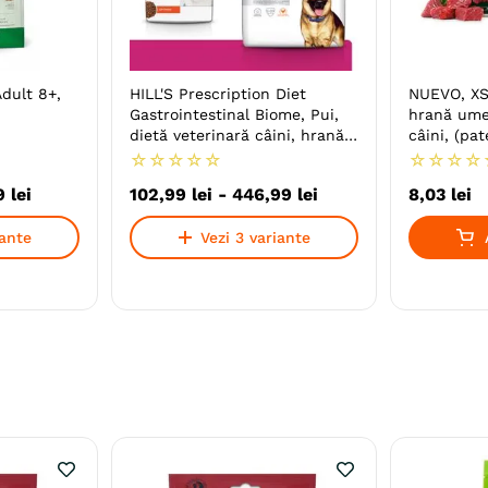
dult 8+,
HILL'S Prescription Diet
NUEVO, XS-
Gastrointestinal Biome, Pui,
hrană ume
dietă veterinară câini, hrană
câini, (pat
uscată, afecțiuni digestive
☆
☆
☆
☆
☆
☆
☆
☆
☆
9
lei
102
,
99
lei
-
446
,
99
lei
8
,
03
lei
iante
Vezi 3 variante