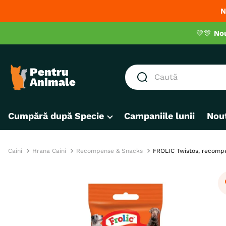
N
💛🎊
No
Caută
CĂUTĂRI POPULARE
Cumpără după Specie
Campaniile lunii
Nout
1
.
hrana umeda pisici
2
.
royal canin
3
.
hrana uscata pisici
Caini
Hrana Caini
Recompense & Snacks
FROLIC Twistos, recompen
4
.
recompense
5
.
brit
6
.
hrana uscata câini
7
.
hypoallergenic