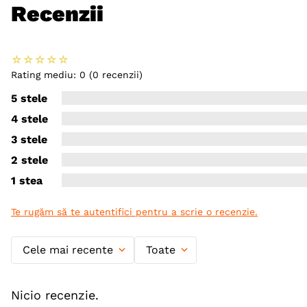
Recenzii
☆
☆
☆
☆
☆
Rating mediu: 0
(0 recenzii)
5 stele
4 stele
3 stele
2 stele
1 stea
Te rugăm să te autentifici pentru a scrie o recenzie.
Cele mai recente
Toate
Nicio recenzie.