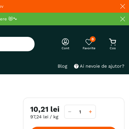
ov
cere 😻🐾
0
Cont
Blog
Ai nevoie de ajutor?
10
,
21
lei
97
,
24
lei
/ kg