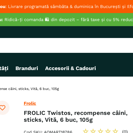
ou
: Livrare programată sâmbăta & duminica în București și Ilf
u:
Ridică-ți comanda 🛍️ din depozit – fără taxe și cu 5% redu
ăți
Branduri
Accesorii & Cadouri
se câini, sticks, Vită, 6 buc, 105g
Frolic
FROLIC Twistos, recompense câini,
sticks, Vită, 6 buc, 105g
☆
☆
☆
☆
☆
(
0
)
Cod SKU
:
AQMART18786