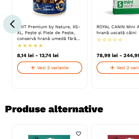
BRIT Premium by Nature, XS-
ROYAL CANIN Mini A
XL, Pește și Piele de Pește,
hrană uscată câini
conservă hrană umedă fără
☆
☆
☆
☆
☆
cereale câini, (în suc propriu)
★
★
★
★
★
8
,
14
lei
-
13
,
74
lei
78
,
99
lei
-
244
,
9
Vezi 2 variante
Vezi 2 var
Produse alternative