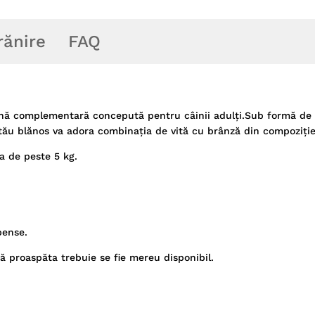
rănire
FAQ
nă complementară concepută pentru câinii adulți.Sub formă de
tău blănos va adora combinația de vită cu brânză din compoziție
a de peste 5 kg.
pense.
 proaspăta trebuie se fie mereu disponibil.