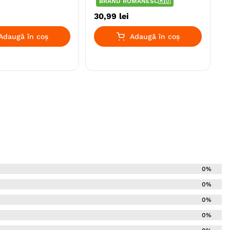
BRAND ROMÂNESC🇷🇴
i
30
,
99
lei
Adaugă în coș
Adaugă în coș
0%
0%
0%
0%