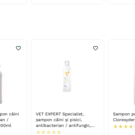
pon câini
VET EXPERT Specialist,
Sampon pen
ian /
șampon câini și pisici,
Clorexyde
 200ml
antibacterian / antifungic,
★
★
★
★
flacon, 250ml
☆
☆
☆
☆
☆