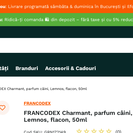
ou
: Livrare programată sâmbăta & duminica în București și Ilf
u:
Ridică-ți comanda 🛍️ din depozit – fără taxe și cu 5% redu
ăți
Branduri
Accesorii & Cadouri
X Charmant, parfum câini, Lemnos, flacon, 50ml
FRANCODEX
FRANCODEX Charmant, parfum câini,
Lemnos, flacon, 50ml
☆
☆
☆
☆
☆
(
0
)
Cod SKU
:
GRN172149