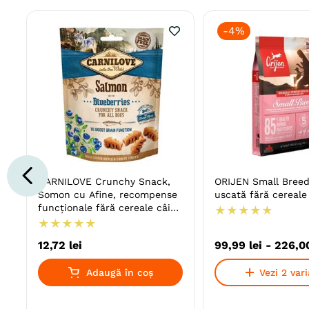
-
4%
CARNILOVE Crunchy Snack,
ORIJEN Small Breed
Somon cu Afine, recompense
uscată fără cereale
funcționale fără cereale câini,
★
★
★
★
★
suport neurologic, 200g
★
★
★
★
★
12
,
72
lei
99
,
99
lei
-
226
,
0
Adaugă în coș
Vezi 2 var