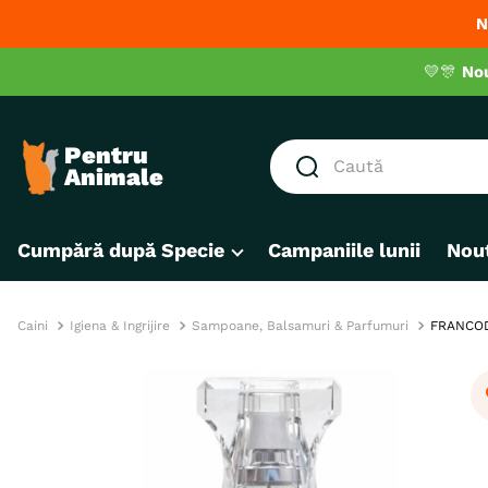
N
💛🎊
No
Caută
CĂUTĂRI POPULARE
Cumpără după Specie
Campaniile lunii
Nout
1
.
hrana umeda pisici
2
.
royal canin
3
.
hrana uscata pisici
Caini
Igiena & Ingrijire
Sampoane, Balsamuri & Parfumuri
FRANCODE
4
.
recompense
5
.
brit
6
.
hrana uscata câini
7
.
hypoallergenic