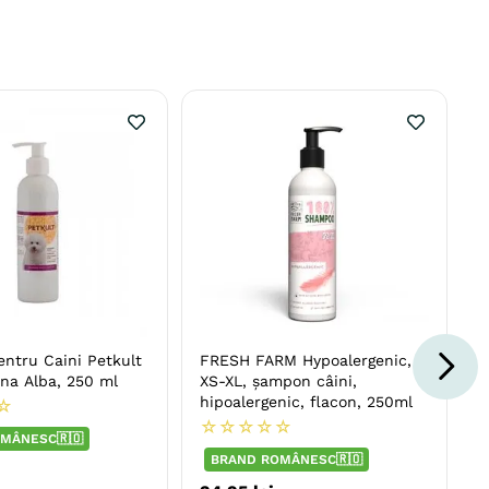
ntru Caini Petkult
FRESH FARM Hypoalergenic,
na Alba, 250 ml
XS-XL, șampon câini,
hipoalergenic, flacon, 250ml
☆
☆
☆
☆
☆
☆
MÂNESC🇷🇴
BRAND ROMÂNESC🇷🇴