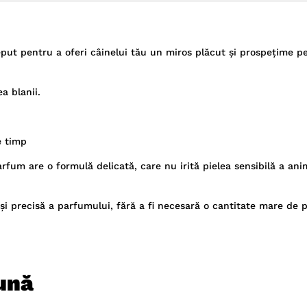
ut pentru a oferi câinelui tău un miros plăcut și prospețime pe
a blanii.
e timp
arfum are o formulă delicată, care nu irită pielea sensibilă a ani
 și precisă a parfumului, fără a fi necesară o cantitate mare de 
ună