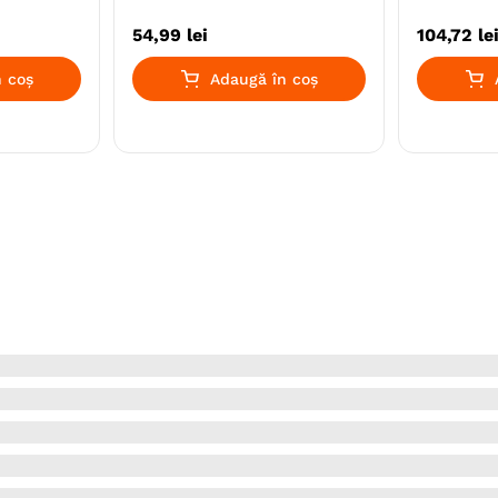
54
,
99
lei
104
,
72
le
 coș
Adaugă în coș