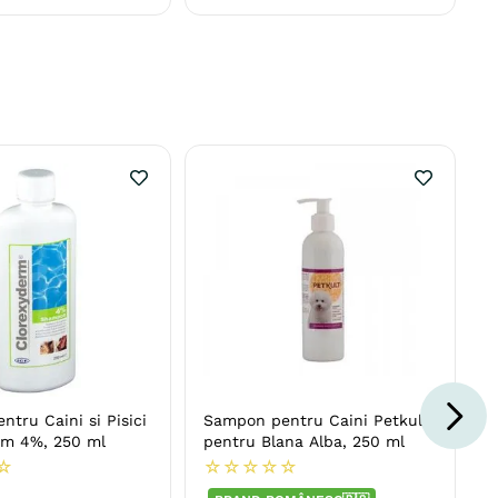
tru Caini si Pisici
Sampon pentru Caini Petkult
rm 4%, 250 ml
pentru Blana Alba, 250 ml
☆
☆
☆
☆
☆
☆