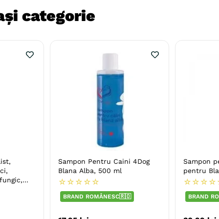
și categorie
ist,
Sampon Pentru Caini 4Dog
Sampon pe
ci,
Blana Alba, 500 ml
pentru Bla
fungic,
☆
☆
☆
☆
☆
☆
☆
☆
☆
BRAND ROMÂNESC🇷🇴
BRAND RO