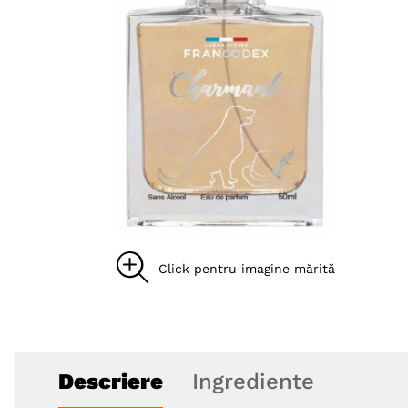
8
.
acana
9
.
recompense caini
10
.
brit caini
Descriere
Ingrediente