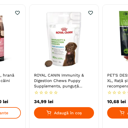
, hrană
ROYAL CANIN Immunity &
PET'S DESS
 câini
Digestion Chews Puppy
XL, Rață ș
Supplements, punguță
recompens
recompense funcționale câini
câini, 80g
☆
☆
☆
☆
☆
☆
☆
☆
☆
junior, sistem imunitar, sistem
0
lei
34
,
99
lei
10
,
68
lei
digestiv, 100g
iante
Adaugă în coș