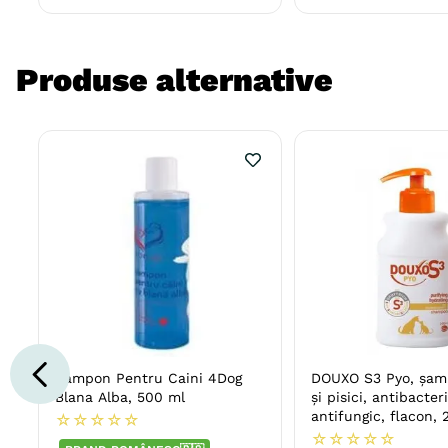
Produse alternative
Sampon Pentru Caini 4Dog
DOUXO S3 Pyo, șam
Blana Alba, 500 ml
și pisici, antibacter
antifungic, flacon,
☆
☆
☆
☆
☆
☆
☆
☆
☆
☆