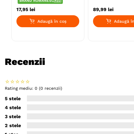
BRAND ROMÂNESC🇷🇴
17
,
95
lei
89
,
99
lei
Adaugă în coș
Adaugă în
Recenzii
☆
☆
☆
☆
☆
Rating mediu: 0
(0 recenzii)
5 stele
4 stele
3 stele
2 stele