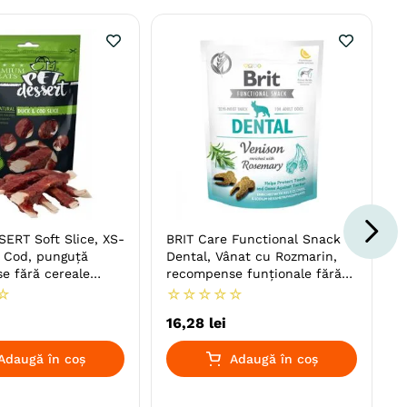
ERT Soft Slice, XS-
BRIT Care Functional Snack
i Cod, punguță
Dental, Vânat cu Rozmarin,
e fără cereale
recompense funționale fără
cereale câini, sensibilități
☆
☆
☆
☆
☆
☆
dentare, 150g
16
,
28
lei
Adaugă în coș
Adaugă în coș