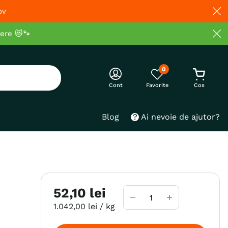
ov
cere 😻🐾
0
Cont
Blog
Ai nevoie de ajutor?
52
,
10
lei
1
.
042
,
00
lei
/ kg