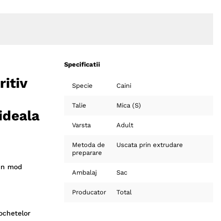
Specificatii
ritiv
Specie
Caini
Talie
Mica (S)
ideala
Varsta
Adult
Metoda de
Uscata prin extrudare
preparare
 in mod
Ambalaj
Sac
Producator
Total
rochetelor