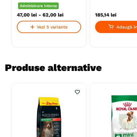
Administrare Interna
47
,
00
lei
-
62
,
00
lei
185
,
14
lei
Vezi 5 variante
Adaugă în
Produse alternative