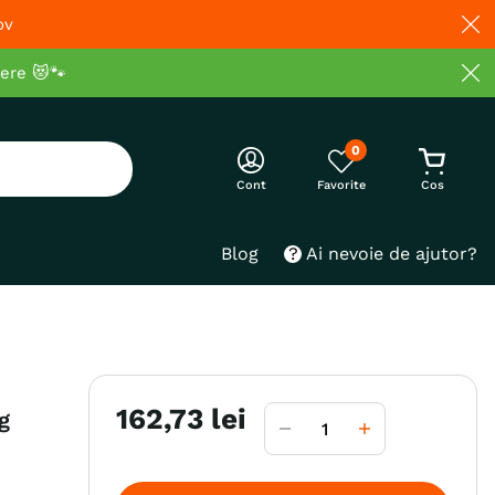
ov
cere 😻🐾
0
Cont
Blog
Ai nevoie de ajutor?
162
,
73
lei
g