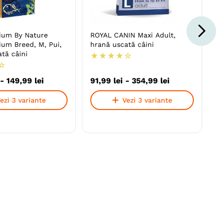
ium By Nature
ROYAL CANIN Maxi Adult,
ium Breed, M, Pui,
hrană uscată câini
tă câini
★
★
★
★
☆
☆
-
149
,
99
lei
91
,
99
lei
-
354
,
99
lei
ezi 3 variante
Vezi 3 variante