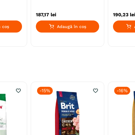
187
,
17
lei
190
,
23
le
 coș
Adaugă în coș
-
15%
-
16%