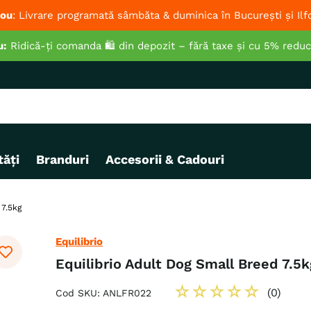
ou
: Livrare programată sâmbăta & duminica în București și Ilf
u:
Ridică-ți comanda 🛍️ din depozit – fără taxe și cu 5% redu
ăți
Branduri
Accesorii & Cadouri
 7.5kg
Equilibrio
Equilibrio Adult Dog Small Breed 7.5k
☆
☆
☆
☆
☆
(
0
)
Cod SKU
:
ANLFR022