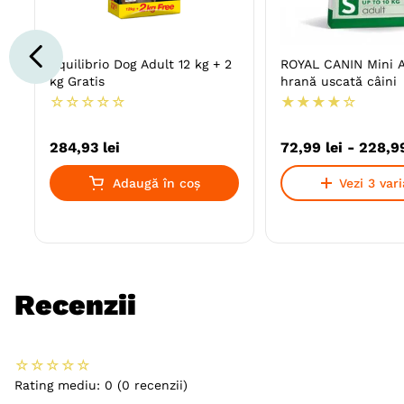
Equilibrio Dog Adult 12 kg + 2
ROYAL CANIN Mini A
kg Gratis
hrană uscată câini
☆
☆
☆
☆
☆
★
★
★
★
☆
284
,
93
lei
72
,
99
lei
-
228
,
9
Adaugă în coș
Vezi 3 var
Recenzii
☆
☆
☆
☆
☆
Rating mediu: 0
(0 recenzii)