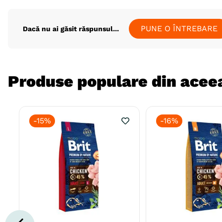
PUNE O ÎNTREBARE
Dacă nu ai găsit răspunsul...
Produse populare din aceea
-
15%
-
16%