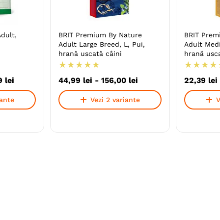
dult,
BRIT Premium By Nature
BRIT Prem
Adult Large Breed, L, Pui,
Adult Med
hrană uscată câini
hrană usca
★
★
★
★
★
★
★
★
★
9
lei
44
,
99
lei
-
156
,
00
lei
22
,
39
lei
iante
Vezi 2 variante
V