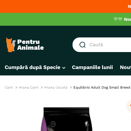
N
💛🎊
No
Caută
CĂUTĂRI POPULARE
Cumpără după Specie
Campaniile lunii
Nout
1
.
hrana umeda pisici
2
.
royal canin
3
.
hrana uscata pisici
Caini
Hrana Caini
Hrana Uscata
Equilibrio Adult Dog Small Breed
4
.
recompense
5
.
brit
6
.
hrana uscata câini
7
.
hypoallergenic