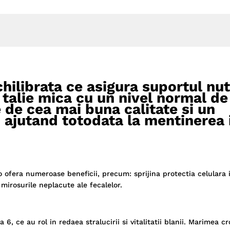
hilibrata ce asigura suportul nut
e talie mica cu un nivel normal de
e de cea mai buna calitate si un
 ajutand totodata la mentinerea 
o ofera numeroase beneficii, precum: sprijina protectia celulara
 mirosurile neplacute ale fecalelor.
, ce au rol in redaea stralucirii si vitalitatii blanii. Marimea c