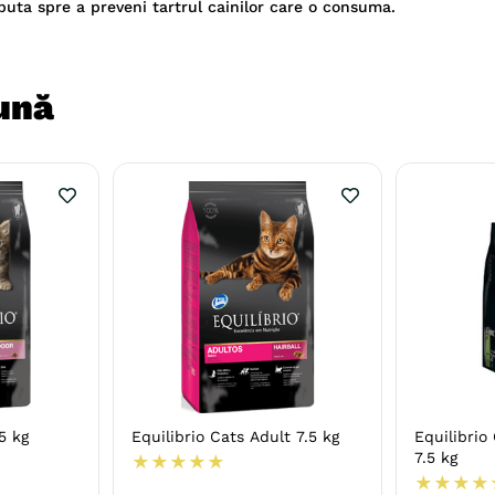
eputa spre a preveni tartrul cainilor care o consuma.
ună
5 kg
Equilibrio Cats Adult 7.5 kg
Equilibrio
7.5 kg
★
★
★
★
★
★
★
★
★