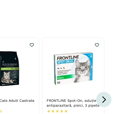
 Cats Adult Castrate
FRONTLINE Spot-On, soluție
antiparazitară, pisici, 3 pipete
☆
★
★
★
★
★