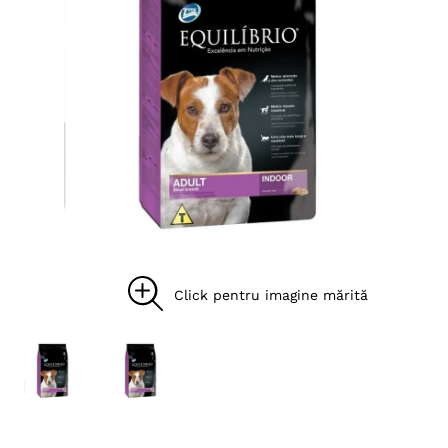
8
.
acana
9
.
brit caini
10
.
recompense caini