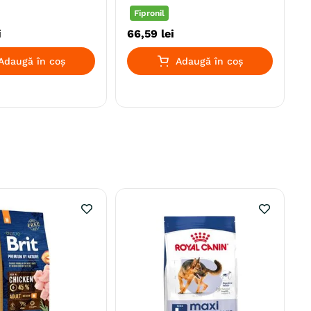
Fipronil
i
66
,
59
lei
Adaugă în coș
Adaugă în coș