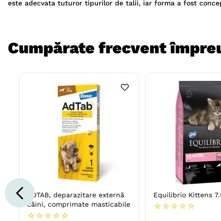
este adecvata tuturor tipurilor de talii, iar forma a fost conc
Cumpărate frecvent împre
ADTAB, deparazitare externă
Equilibrio Kittens 7.
câini, comprimate masticabile
☆
☆
☆
☆
☆
☆
☆
☆
☆
☆