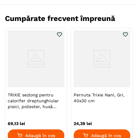
Specie
Pisici
Cumpărate frecvent împreună
Producator
Trixie
TRIXIE sezlong pentru
Pernuta Trixie Nani, Gri,
calorifer dreptunghiular
40x30 cm
pisici, poliester, husă
detașabilă, alb, 45 x 24 x
31 cm
69
,
13
lei
24
,
39
lei
Adaugă în coș
Adaugă în coș