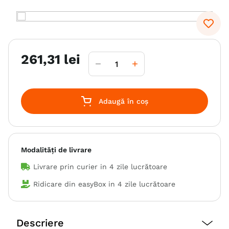
6
.
hrana uscata câini
7
.
hypoallergenic
8
.
acana
261
,
31
lei
9
.
brit caini
10
.
recompense caini
Adaugă în coș
Modalități de livrare
Livrare prin curier in
4 zile lucrătoare
Ridicare din easyBox in
4 zile lucrătoare
Descriere