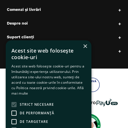
Comenzi și livrări
+
Despre noi
+
Suport clienți
+
×
Acest site web folosește
Date comerciale
+
cookie-uri
Acest site web folosește cookie-uri pentru a
îmbunătăți experiența utilizatorului. Prin
utilizarea site-ului nostru web, sunteți de
acord cu toate cookie-urile în conformitate
cu Politica noastră privind cookie-urile.
Află
mai multe
STRICT NECESARE
DE PERFORMANȚĂ
DE TARGETARE