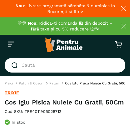
Nou
: Livrare programată sâmbăta & duminica în
București și Ilfov
💛🎊
Nou:
Ridică-ți comanda 🛍️ din depozit –
fără taxe și cu 5% reducere 😻🐾
Caută
CĂUTĂRI POPULARE
Pisici
Paturi & Cosuri
Paturi
Cos Iglu Pisica Nuiele Cu Gratii, 50Cm
1
.
hrana umeda pisici
TRIXIE
2
.
royal canin
Cos Iglu Pisica Nuiele Cu Gratii, 50Cm
3
.
hrana uscata pisici
Cod SKU
:
TRE4011905028712
4
.
recompense
In stoc
5
.
brit