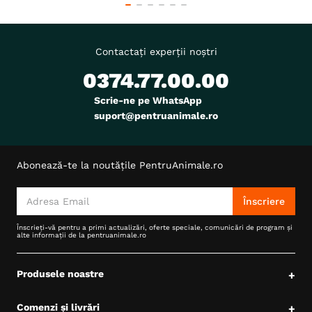
Contactați experții noștri
0374.77.00.00
Scrie-ne pe WhatsApp
suport@pentruanimale.ro
Abonează-te la noutățile PentruAnimale.ro
Înscriere
Înscrieți-vă pentru a primi actualizări, oferte speciale, comunicări de program și
alte informații de la pentruanimale.ro
Produsele noastre
+
Comenzi și livrări
+