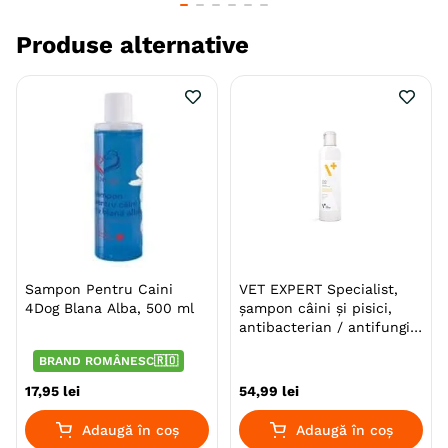
Rasa
Yorkshire Terrier
Produse alternative
Varsta
Adult
Senior
Tip Produs
Balsam
Parfum
Lavanda
Ambalaj
Flacon
Producator
Laboratorium DermaPharm
Sampon Pentru Caini
VET EXPERT Specialist,
4Dog Blana Alba, 500 ml
șampon câini și pisici,
antibacterian / antifungic,
flacon, 250ml
BRAND ROMÂNESC🇷🇴
17
,
95
lei
54
,
99
lei
Adaugă în coș
Adaugă în coș