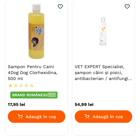
Sampon Pentru Caini
VET EXPERT Specialist,
4Dog Dog Clorhexidina,
șampon câini și pisici,
500 ml
antibacterian / antifungic,
flacon, 250ml
★
☆
☆
☆
☆
BRAND ROMÂNESC🇷🇴
17
,
95
lei
54
,
99
lei
Adaugă în coș
Adaugă în coș