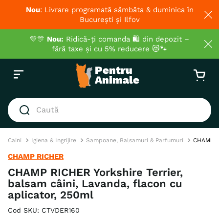
Nou
: Livrare programată sâmbăta & duminica în
București și Ilfov
💛🎊
Nou:
Ridică-ți comanda 🛍️ din depozit –
fără taxe și cu 5% reducere 😻🐾
Caută
CĂUTĂRI POPULARE
Caini
Igiena & Ingrijire
Sampoane, Balsamuri & Parfumuri
CHAMP RI
1
.
hrana umeda pisici
CHAMP RICHER
2
.
royal canin
CHAMP RICHER Yorkshire Terrier,
balsam câini, Lavanda, flacon cu
3
.
hrana uscata pisici
aplicator, 250ml
4
.
recompense
Cod SKU
:
CTVDER160
5
.
brit