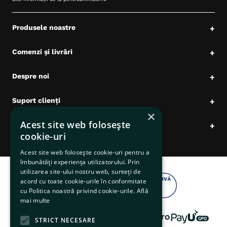
Produsele noastre
+
Comenzi și livrări
+
Despre noi
+
Suport clienți
+
×
Acest site web folosește
Date comerciale
+
cookie-uri
Acest site web folosește cookie-uri pentru a
îmbunătăți experiența utilizatorului. Prin
utilizarea site-ului nostru web, sunteți de
acord cu toate cookie-urile în conformitate
cu Politica noastră privind cookie-urile.
Află
mai multe
STRICT NECESARE