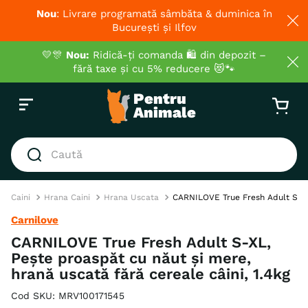
Nou
: Livrare programată sâmbăta & duminica în
București și Ilfov
💛🎊
Nou:
Ridică-ți comanda 🛍️ din depozit –
fără taxe și cu 5% reducere 😻🐾
Caută
CĂUTĂRI POPULARE
Caini
Hrana Caini
Hrana Uscata
CARNILOVE True Fresh Adult S-XL,
1
.
hrana umeda pisici
Carnilove
2
.
royal canin
CARNILOVE True Fresh Adult S-XL,
Pește proaspăt cu năut și mere,
3
.
hrana uscata pisici
hrană uscată fără cereale câini, 1.4kg
4
.
recompense
Cod SKU
:
MRV100171545
5
.
brit