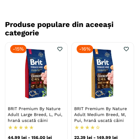
Produse populare din aceeași
categorie
-
15%
-
16%
BRIT Premium By Nature
BRIT Premium By Nature
Adult Large Breed, L, Pui,
Adult Medium Breed, M,
hrană uscată câini
Pui, hrană uscată câini
★
★
★
★
★
★
★
★
★
☆
44
,
99
lei
-
156
,
00
lei
22
,
39
lei
-
149
,
99
lei