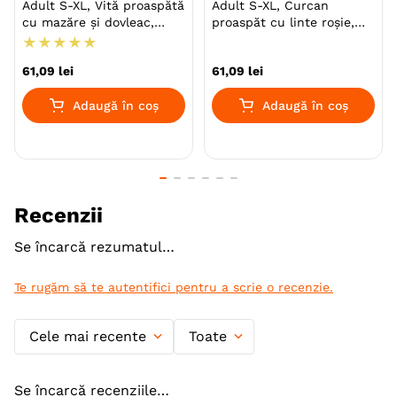
Talie
Mica (S)
Medie (M)
Adult S-XL, Vită proaspătă
Adult S-XL, Curcan
Mare (L)
Giant (XL)
cu mazăre și dovleac,
proaspăt cu linte roșie,
hrană uscată fără cereale
hrană uscată fără cereale
★
★
★
★
★
Varsta
Adult
câini
câini
Adult (Gestatie & Lactatie)
61
,
09
lei
61
,
09
lei
Adult (Sterilizat)
Senior
Adaugă în coș
Adaugă în coș
Calitate Hrana
Ultra-Premium
Tip formula
Grain Free
Aroma
Peste
Recenzii
Monoproteic
Nu
Se încarcă rezumatul…
Metoda de preparare
Uscata prin extrudare
Te rugăm să te autentifici pentru a scrie o recenzie.
Ambalaj
Resigilabil
Sac
Gama
CARNILOVE True Fresh
Cele mai recente
Toate
Producator
VAFO PRAHA
Se încarcă recenziile…