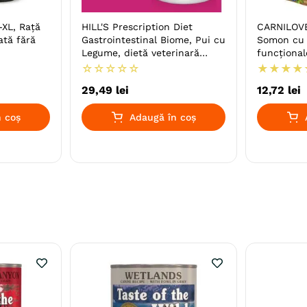
XL, Rață
HILL'S Prescription Diet
CARNILOVE
ată fără
Gastrointestinal Biome, Pui cu
Somon cu 
Legume, dietă veterinară
funcțional
câini, conservă hrană umedă,
suport neu
☆
☆
☆
☆
☆
★
★
★
★
sistem digestiv, 354g
29
,
49
lei
12
,
72
lei
 coș
Adaugă în coș