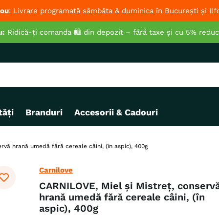
ou
: Livrare programată sâmbăta & duminica în București și Ilf
u:
Ridică-ți comanda 🛍️ din depozit – fără taxe și cu 5% redu
ăți
Branduri
Accesorii & Cadouri
rvă hrană umedă fără cereale câini, (în aspic), 400g
Carnilove
CARNILOVE, Miel și Mistreț, conserv
hrană umedă fără cereale câini, (în
aspic), 400g