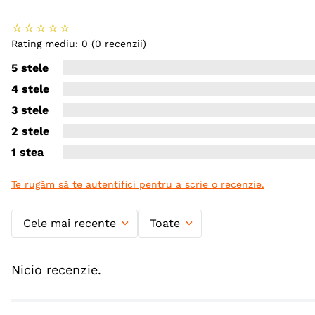
☆
☆
☆
☆
☆
Rating mediu: 0
(0 recenzii)
5 stele
4 stele
3 stele
2 stele
1 stea
Te rugăm să te autentifici pentru a scrie o recenzie.
Cele mai recente
Toate
Nicio recenzie.