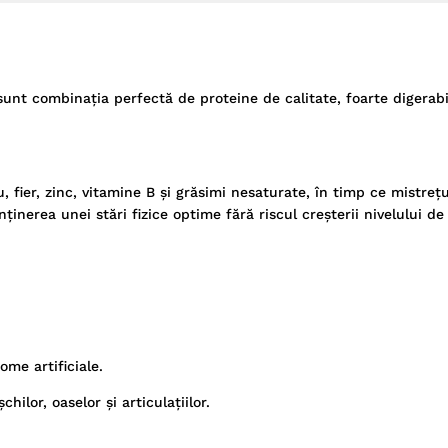
nt combinația perfectă de proteine ​​de calitate, foarte digerabi
fier, zinc, vitamine B și grăsimi nesaturate, în timp ce mistrețu
inerea unei stări fizice optime fără riscul creșterii nivelului de
ome artificiale.
ilor, oaselor și articulațiilor.