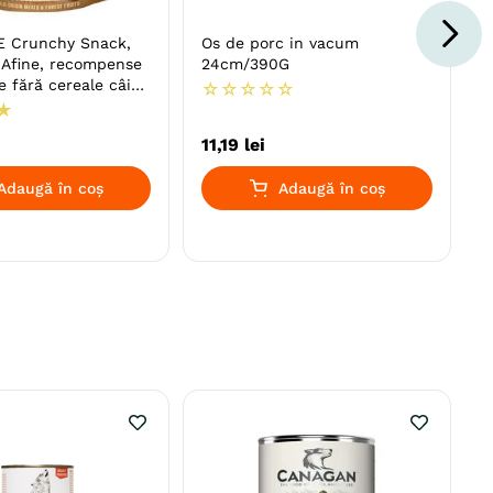
 Crunchy Snack,
Os de porc in vacum
Afine, recompense
24cm/390G
e fără cereale câini,
☆
☆
☆
☆
☆
rologic, 200g
★
11
,
19
lei
Adaugă în coș
Adaugă în coș