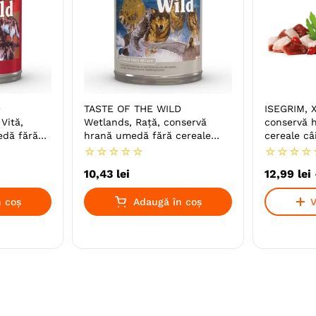
D
TASTE OF THE WILD
ISEGRIM, X
Vită,
Wetlands, Rață, conservă
conservă 
edă fără
hrană umedă fără cereale
cereale câi
s)
câini, (în sos)
☆
☆
☆
☆
☆
☆
☆
☆
☆
10
,
43
lei
12
,
99
lei
 coș
Adaugă în coș
V