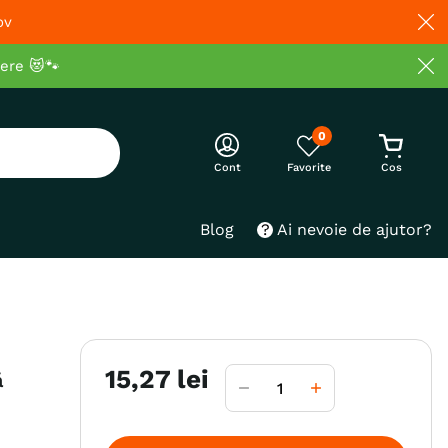
ov
cere 😻🐾
0
Cont
Blog
Ai nevoie de ajutor?
15
,
27
lei
ă