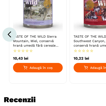
TASTE OF THE WILD Sierra
TASTE OF THE WIL
Mountain, Miel, conservă
Southwest Canyon, 
hrană umedă fără cereale
conservă hrană um
câini, (în sos)
cereale câini, (în so
☆
☆
☆
☆
☆
☆
☆
☆
☆
☆
10
,
43
lei
10
,
22
lei
Adaugă în coș
Adaugă în
Recenzii