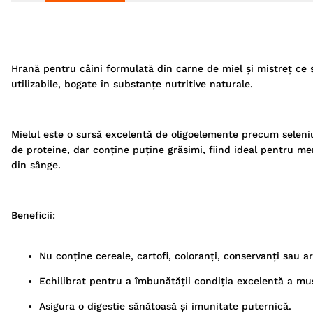
Hrană pentru câini formulată din carne de miel și mistreț ce su
utilizabile, bogate în substanțe nutritive naturale.
Mielul este o sursă excelentă de oligoelemente precum seleniu, 
de proteine, dar conține puține grăsimi, fiind ideal pentru menț
din sânge.
Beneficii:
Nu conține cereale, cartofi, coloranți, conservanți sau ar
Echilibrat pentru a îmbunătății condiția excelentă a mușch
Asigura o digestie sănătoasă și imunitate puternică.