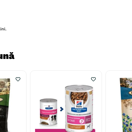
ni.
ună