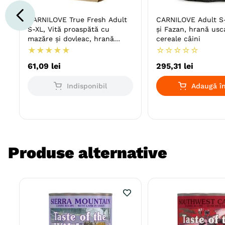
CARNILOVE True Fresh Adult
CARNILOVE Adult S-
S-XL, Vită proaspătă cu
și Fazan, hrană usc
mazăre și dovleac, hrană
cereale câini
uscată fără cereale câini
★
★
★
★
★
☆
☆
☆
☆
☆
61
,
09
lei
295
,
31
lei
Indisponibil
Adaugă în
Produse alternative