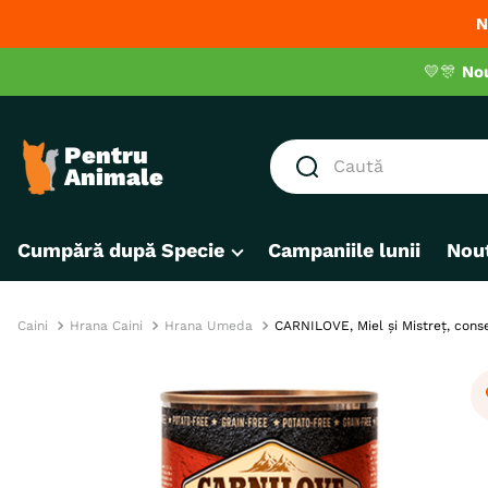
N
💛🎊
No
Caută
CĂUTĂRI POPULARE
Cumpără după Specie
Campaniile lunii
Nout
1
.
hrana umeda pisici
2
.
royal canin
3
.
hrana uscata pisici
Caini
Hrana Caini
Hrana Umeda
CARNILOVE, Miel și Mistreț, conse
4
.
recompense
5
.
brit
6
.
hrana uscata câini
7
.
hypoallergenic