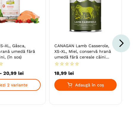
S-XL, Gâsca,
CANAGAN Lamb Casserole,
hrană umedă fără
XS-XL, Miel, conservă hrană
ni, (în sos)
umedă fără cereale câini
junior & adult, (în supă), 400g
☆
☆
☆
☆
☆
☆
-
20
,
99
lei
18
,
99
lei
ezi 2 variante
Adaugă în coș