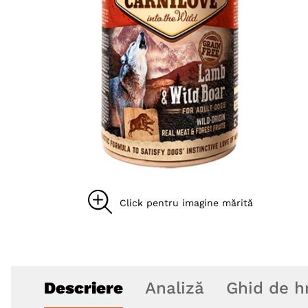
8
.
acana
9
.
brit caini
10
.
recompense caini
Descriere
Analiză
Ghid de h