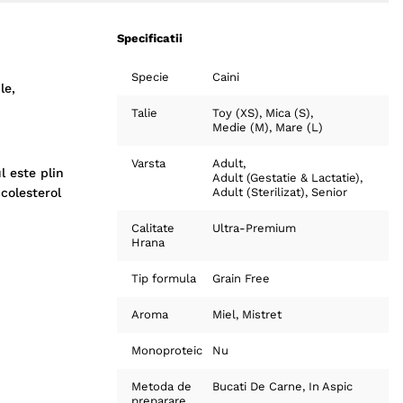
Specificatii
Specie
Caini
le,
Talie
Toy (XS)
Mica (S)
Medie (M)
Mare (L)
Varsta
Adult
l este plin
Adult (Gestatie & Lactatie)
 colesterol
Adult (Sterilizat)
Senior
Calitate
Ultra-Premium
Hrana
Tip formula
Grain Free
Aroma
Miel
Mistret
Monoproteic
Nu
Metoda de
Bucati De Carne
In Aspic
preparare