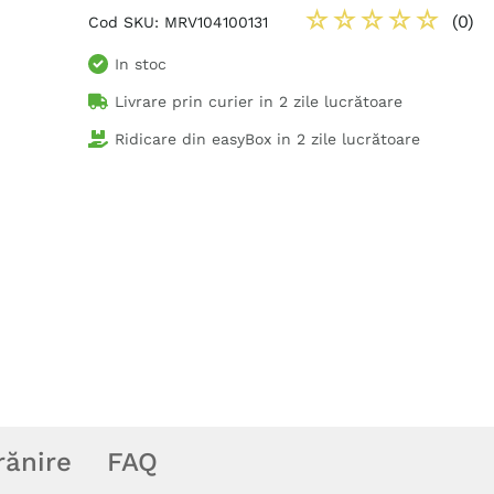
☆
☆
☆
☆
☆
(
0
)
Cod SKU
:
MRV104100131
In stoc
Livrare prin curier in
2 zile lucrătoare
Ridicare din easyBox in
2 zile lucrătoare
rănire
FAQ