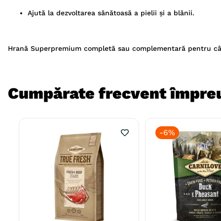
Ajută la dezvoltarea sănătoasă a pielii și a blănii.
Hrană Superpremium completă sau complementară pentru câi
Cumpărate frecvent împre
-
6%