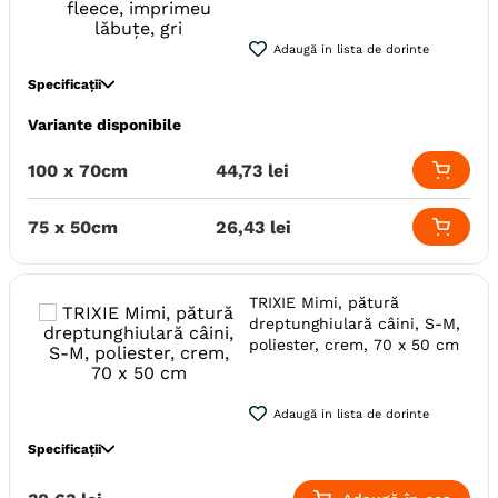
Material
Bumbac
Model
Geometric
Adaugă in lista de dorinte
Forma
Oval
Specificații
Lungime
40 cm - 50 cm
50 cm - 1 m
Variante disponibile
Specie
Caini
Latime
40 cm - 80 cm
30 cm - 40 cm
Talie
Medie (M)
Mare (L)
Mica (S)
Producator
Trixie
100 x 70cm
44
,
73
lei
Varsta
Junior
Adult
Senior
Adult (Gestatie & Lactatie)
75 x 50cm
26
,
43
lei
Adult (Sterilizat)
Utilizare
Interior
Material
Fleece
Poliester
TRIXIE Mimi, pătură
Model
Labute
Uni
dreptunghiulară câini, S-M,
poliester, crem, 70 x 50 cm
Forma
Dreptunghi
Lungime
50 cm - 1 m
Latime
40 cm - 80 cm
Adaugă in lista de dorinte
Producator
Trixie
Specificații
Specie
Caini