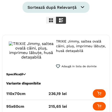
6
.
hrana uscata câini
Sortează după
Relevanță
7
.
hypoallergenic
8
.
acana
9
.
recompense caini
TRIXIE Jimmy, saltea ovală
10
.
brit caini
câini, pluș, imprimeu lăbuțe,
husă detașabilă
Adaugă in lista de dorinte
Specificații
Variante disponibile
Specie
Caini
Varsta
Adult (Sterilizat)
Junior
Adult
110x70cm
236
,
19
lei
Adult (Gestatie & Lactatie)
Senior
95x60cm
215
,
65
lei
Caracteristici
Husa detasabila