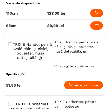
Variante disponibile
Specie
Caini
Pisici
Material
Textil
110cm
127
,
09
lei
Lungime
1 m - 2 m
< 50 cm
50 cm - 1 m
Producator
IMAC
95cm
89
,
99
lei
TRIXIE Nando, pernă ovală
câini și pisici, poliester,
husă detașabilă, gri
Adaugă in lista de dorinte
Specificații
Specie
Caini
Pisici
51
,
85
lei
Adaugă în coș
Talie
Toy (XS)
Mica (S)
Varsta
Junior
Adult
Senior
Adult (Gestatie & Lactatie)
TRIXIE Christmas, pătură
Adult (Sterilizat)
câini, poliester