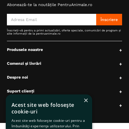
Abonează-te la noutățile PentruAnimale.ro
Înscriere
Înscrieți-vă pentru a primi actualizări, oferte speciale, comunicări de program și
alte informații de la pentruanimale.ro
Produsele noastre
+
Comenzi și livrări
+
Despre noi
+
Suport clienți
+
×
Acest site web folosește
Date comerciale
+
cookie-uri
Acest site web folosește cookie-uri pentru a
îmbunătăți experiența utilizatorului. Prin