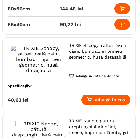
Utilizare
Interior
80x50cm
144
,
48
lei
Material
Plus
Model
Labute
65x40cm
90
,
22
lei
Forma
Oval
Lungime
40 cm - 50 cm
50 cm - 1 m
Latime
40 cm - 80 cm
30 cm - 40 cm
TRIXIE Scoopy, saltea ovală
câini, bumbac, imprimeu
Producator
Trixie
geometric, husă detașabilă
Adaugă in lista de dorinte
Specificații
Specie
Caini
40
,
63
lei
Adaugă în coș
Varsta
Junior
Adult (Sterilizat)
Senior
Adult
Adult (Gestatie & Lactatie)
TRIXIE Nando, pătură
Caracteristici
Husa detasabila
dreptunghiulară câini,
fleece, imprimeu lăbuțe, gri
Utilizare
Interior