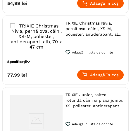
Producator
Trixie
Specie
Caini
54
,
99
lei
Adaugă în coș
Talie
Medie (M)
Mica (S)
Toy (XS)
Varsta
Junior
Adult
Senior
Adult (Gestatie & Lactatie)
TRIXIE Christmas Nivia,
Adult (Sterilizat)
pernă oval câini, XS-M,
poliester, antiderapant, alb,
Caracteristici
Antiderapant
70 x 47 cm
Utilizare
Interior
Material
Poliester
Adaugă in lista de dorinte
Model
Uni
Specificații
Forma
Dreptunghi
Specie
Caini
77
,
99
lei
Adaugă în coș
Lungime
50 cm - 1 m
Talie
Medie (M)
Mica (S)
Toy (XS)
Latime
< 40 cm
Varsta
Junior
Adult
Senior
Gama
TRIXIE Christmas
Adult (Gestatie & Lactatie)
TRIXIE Junior, saltea
Producator
Trixie
Adult (Sterilizat)
rotundă câini și pisici junior,
XS, poliester, antiderapant,
Caracteristici
Antiderapant
⌀ 40 cm
Utilizare
Interior
Material
Poliester
Adaugă in lista de dorinte