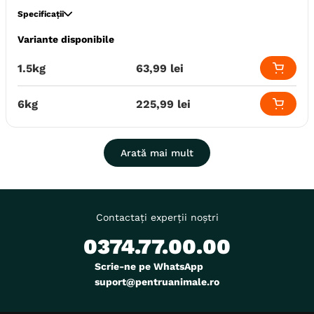
Specificații
Variante disponibile
Specie
Caini
Talie
Toy (XS)
1.5kg
63
,
99
lei
Calitate Hrana
Super-Premium
Monoproteic
Nu
6kg
225
,
99
lei
Metoda de preparare
Uscata prin extrudare
Indicatii Speciale
Sistem Digestiv & Probiotice
Arată mai mult
Ambalaj
Sac
Producator
Royal Canin
Contactați experții noștri
0374.77.00.00
Scrie-ne pe WhatsApp
suport@pentruanimale.ro