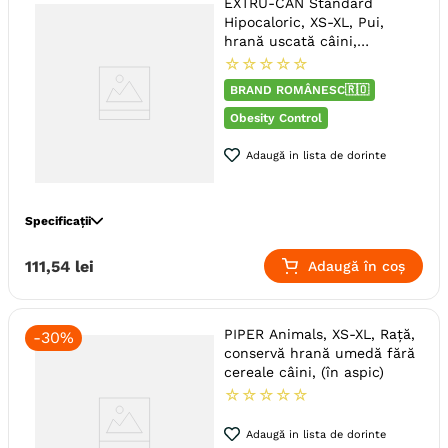
EXTRU-CAN Standard
Hipocaloric, XS-XL, Pui,
Monoproteic
Nu
hrană uscată câini,
Metoda de preparare
In Aspic
obezitate, 10kg
☆
☆
☆
☆
☆
Ambalaj
Conserva
BRAND ROMÂNESC🇷🇴
Obesity Control
Adaugă in lista de dorinte
Specificații
Specie
Caini
111
,
54
lei
Adaugă în coș
Talie
Toy (XS)
Mica (S)
Medie (M)
Mare (L)
Giant (XL)
Varsta
Adult
PIPER Animals, XS-XL, Rață,
-
30%
conservă hrană umedă fără
Calitate Hrana
Economic
cereale câini, (în aspic)
Aroma
Pui
☆
☆
☆
☆
☆
Monoproteic
Nu
Adaugă in lista de dorinte
Metoda de preparare
Uscata prin extrudare