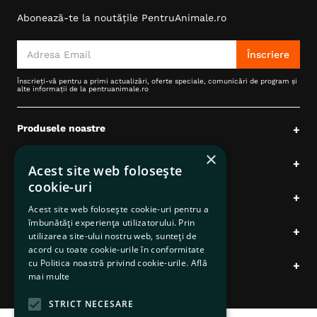
Abonează-te la noutățile PentruAnimale.ro
Înscriere
Înscrieți-vă pentru a primi actualizări, oferte speciale, comunicări de program și
alte informații de la pentruanimale.ro
Produsele noastre
+
×
Comenzi și livrări
+
Acest site web folosește
cookie-uri
Despre noi
+
Acest site web folosește cookie-uri pentru a
îmbunătăți experiența utilizatorului. Prin
Suport clienți
+
utilizarea site-ului nostru web, sunteți de
acord cu toate cookie-urile în conformitate
cu Politica noastră privind cookie-urile.
Află
Date comerciale
+
mai multe
STRICT NECESARE