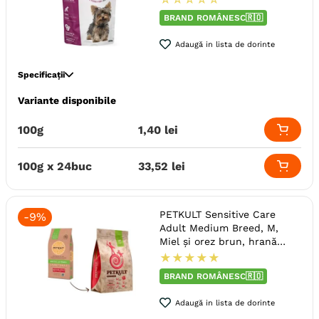
Ambalaj
Conserva
BRAND ROMÂNESC🇷🇴
Adaugă in lista de dorinte
Specificații
Variante disponibile
Specie
Caini
Talie
Mica (S)
Toy (XS)
100g
1
,
40
lei
Varsta
Adult (Gestatie & Lactatie)
Junior
100g x 24buc
33
,
52
lei
Calitate Hrana
Premium
Aroma
Pui
Monoproteic
Nu
PETKULT Sensitive Care
-
9%
Adult Medium Breed, M,
Metoda de preparare
Bucati De Carne
In Sos
Miel și orez brun, hrană
Ambalaj
Plic
uscată câini, alergii
★
★
★
★
★
Producator
Pet Factory SRL
BRAND ROMÂNESC🇷🇴
Adaugă in lista de dorinte