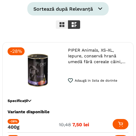
6
.
hrana uscata câini
Sortează după
Relevanță
7
.
hypoallergenic
8
.
acana
9
.
brit caini
PIPER Animals, XS-XL,
-
28%
10
.
recompense caini
Iepure, conservă hrană
umedă fără cereale câini,
(în aspic)
Adaugă in lista de dorinte
Specificații
Variante disponibile
Specie
Caini
Talie
Toy (XS)
Giant (XL)
Mica (S)
-28%
10
,
48
7
,
50
lei
400g
Mare (L)
Medie (M)
Varsta
Adult