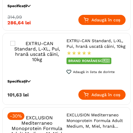
Specificații
314
,
99
Specie
Caini
Adaugă în coș
286
,
64
lei
Talie
Medie (M)
Varsta
Adult
Senior
EXTRU-CAN Standard, L-XL,
Calitate Hrana
Super-Premium
Pui, hrană uscată câini, 10kg
Aroma
Miel
★
★
★
★
★
Monoproteic
Nu
BRAND ROMÂNESC🇷🇴
Metoda de preparare
Uscata prin extrudare
Adaugă in lista de dorinte
Indicatii Speciale
Sistem Imunitar & Alergii
Specificații
Ambalaj
Sac
Gama
PETKULT Sensitive Care
Specie
Caini
101
,
63
lei
Adaugă în coș
Producator
Pet Product
Talie
Giant (XL)
Mare (L)
Varsta
Adult
EXCLUSION Mediterraneo
-
30%
Calitate Hrana
Economic
Monoprotein Formula Adult
Aroma
Pui
Medium, M, Miel, hrană
uscată monoproteică câini,
Monoproteic
Nu