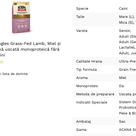
Specie
Caini
Talie
Mare (L)
Mica (S)
Varsta
Senior
Adult (Ste
Adult (Ge
gles Grass-Fed Lamb, Miel și
Lactatie)
nă uscată monoproteică fără
Adult
Ju
ini
☆
Calitate Hrana
Ultra-Pr
Tip formula
Grain Fre
 lista de dorinte
Aroma
Miel
Monoproteic
Da
Metoda de preparare
Uscata pr
Sistem Di
Indicatii Speciale
Probiotic
Piele & B
Ambalaj
Sac
Gama
ACANA Si