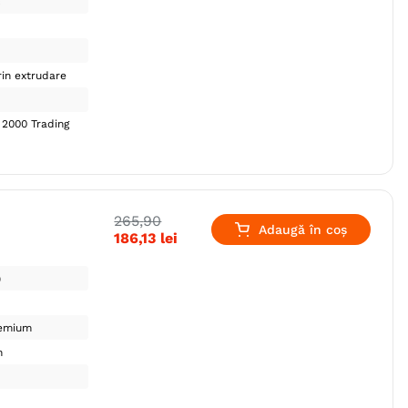
c
in extrudare
 2000 Trading
265
,
90
Adaugă în coș
186
,
13
lei
)
emium
n