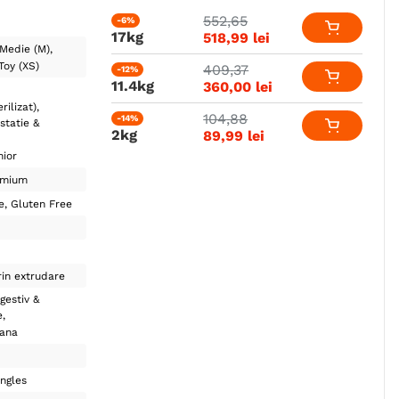
552
,
65
-6%
17kg
518
,
99
lei
Medie (M)
Toy (XS)
409
,
37
-12%
11.4kg
360
,
00
lei
rilizat)
104
,
88
-14%
statie &
2kg
89
,
99
lei
nior
emium
e
Gluten Free
in extrudare
gestiv &
e
lana
ngles