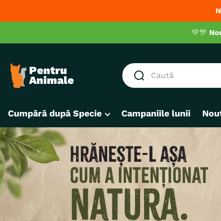
N
💛🎊
No
Caută
CĂUTĂRI POPULARE
Cumpără după Specie
Campaniile lunii
Nout
1
.
hrana umeda pisici
2
.
hrana uscata pisici
3
.
royal canin
4
.
recompense
5
.
brit
6
.
hrana uscata câini
7
.
hypoallergenic