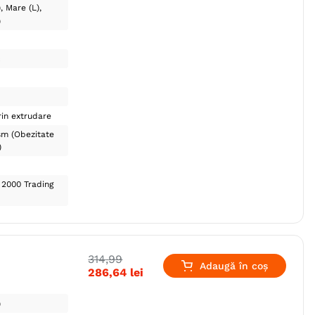
)
Mare (L)
)
c
in extrudare
sm (Obezitate
)
 2000 Trading
314
,
99
Adaugă în coș
286
,
64
lei
)