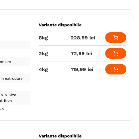
Variante disponibile
8kg
228
,
99
lei
2kg
72
,
99
lei
emium
4kg
119
,
99
lei
in extrudare
NIN Size
trition
in
Variante disponibile