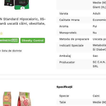
Medie (M
Giant (XL
Varsta
Adult
 Standard Hipocaloric, XS-
Calitate Hrana
Economi
rană uscată câini, obezitate,
Aroma
Pui
Monoproteic
Nu
☆
Metoda de preparare
Uscata pr
MÂNESC🇷🇴
Obesity Control
Metaboli
Indicatii Speciale
Si Diabet
 lista de dorinte
Ambalaj
Sac
SC C.A.N.
Producator
SRL
Specificații
Specie
Caini
Talie
Medie (M