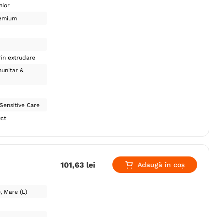
nior
emium
in extrudare
unitar &
Sensitive Care
uct
101
,
63
lei
Adaugă în coș
)
Mare (L)