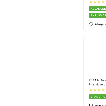
Sistem Hepatic
☆
☆
☆
☆
ADVANCED
Sistem Imunitar & Alergii
EXP: 30.09
Vezi încă 2
Adaugă in
FOR DOG A
hrană usca
☆
☆
☆
☆
BRAND RO
Adaugă in