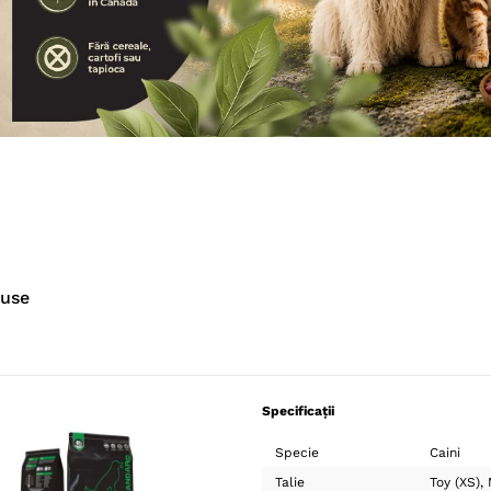
duse
Specificații
Specie
Caini
Talie
Toy (XS)