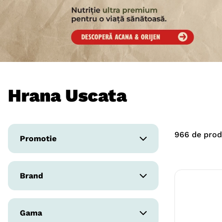
8
.
acana
9
.
recompense caini
10
.
brit caini
Hrana Uscata
966
de pro
Promotie
Da
Brand
ROYAL CANIN
Gama
BRIT