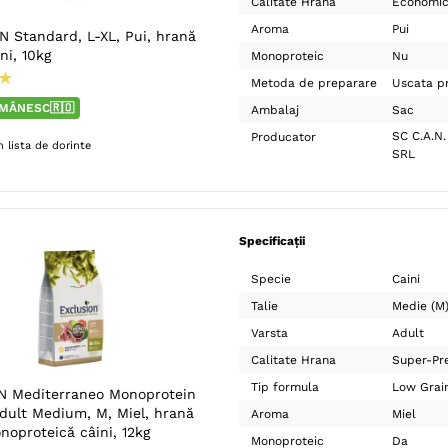
Calitate Hrana
Economi
Aroma
Pui
 Standard, L-XL, Pui, hrană
ni, 10kg
Monoproteic
Nu
★
Metoda de preparare
Uscata pr
MÂNESC🇷🇴
Ambalaj
Sac
SC C.A.N.
Producator
 lista de dorinte
SRL
Specificații
Specie
Caini
Talie
Medie (M
Varsta
Adult
Calitate Hrana
Super-Pr
Tip formula
Low Grai
 Mediterraneo Monoprotein
dult Medium, M, Miel, hrană
Aroma
Miel
noproteică câini, 12kg
Monoproteic
Da