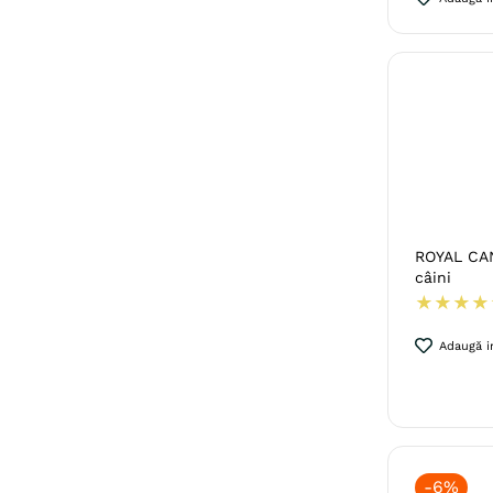
ROYAL CAN
câini
★
★
★
★
Adaugă in
-
6%