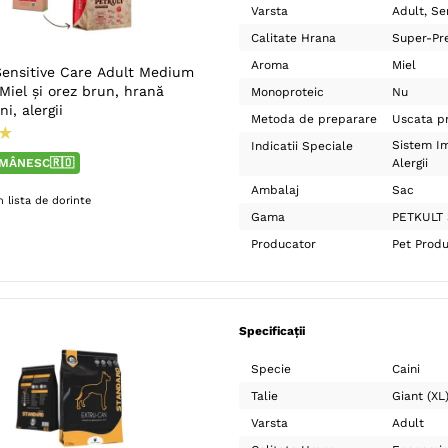
Varsta
Adult
Se
Calitate Hrana
Super-Pr
Aroma
Miel
ensitive Care Adult Medium
Miel și orez brun, hrană
Monoproteic
Nu
i, alergii
Metoda de preparare
Uscata pr
★
Sistem Im
Indicatii Speciale
MÂNESC🇷🇴
Alergii
Ambalaj
Sac
 lista de dorinte
Gama
PETKULT 
Producator
Pet Prod
Specificații
Specie
Caini
Talie
Giant (XL
Varsta
Adult