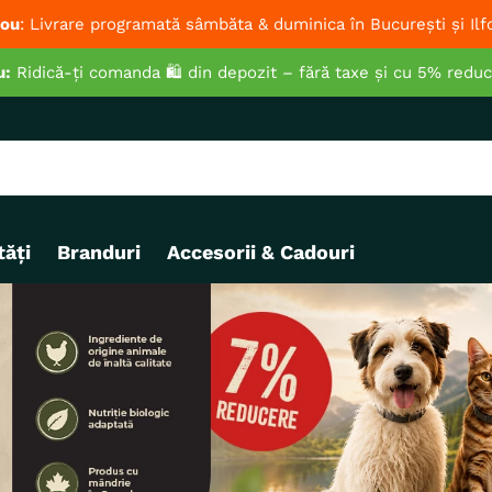
ou
: Livrare programată sâmbăta & duminica în București și Ilf
u:
Ridică-ți comanda 🛍️ din depozit – fără taxe și cu 5% redu
ăți
Branduri
Accesorii & Cadouri