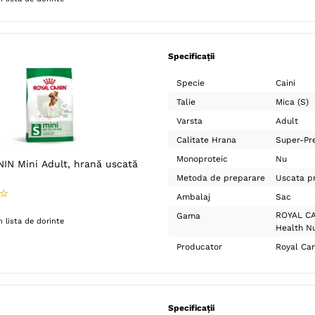
Specificații
Specie
Caini
Talie
Mica (S)
Varsta
Adult
Calitate Hrana
Super-Pr
Monoproteic
Nu
IN Mini Adult, hrană uscată
Metoda de preparare
Uscata pr
☆
Ambalaj
Sac
ROYAL CA
Gama
 lista de dorinte
Health Nu
Producator
Royal Can
Specificații