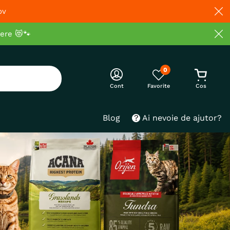
ov
cere 😻🐾
0
Cont
Blog
Ai nevoie de ajutor?