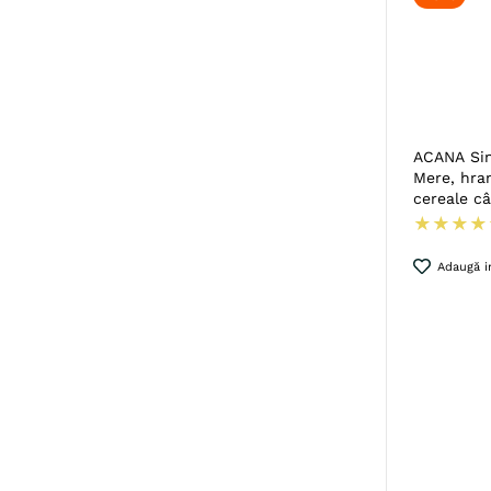
ACANA Sin
Mere, hra
cereale câ
★
★
★
★
Adaugă in