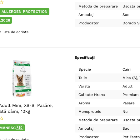
☆
Metoda de preparare
Uscata pr
 ALLERGEN PROTECTION
Ambalaj
Sac
.2026
Producator
Dorado S.r
 lista de dorinte
Specificații
Specie
Caini
Talie
Mica (S)
Varsta
Adult
Calitate Hrana
Premium
Aroma
Pasare
dult Mini, XS-S, Pasăre,
tă câini, 10kg
Monoproteic
Nu
☆
Metoda de preparare
Uscata pr
MÂNESC🇷🇴
Ambalaj
Sac
Producator
Pet Facto
 lista de dorinte