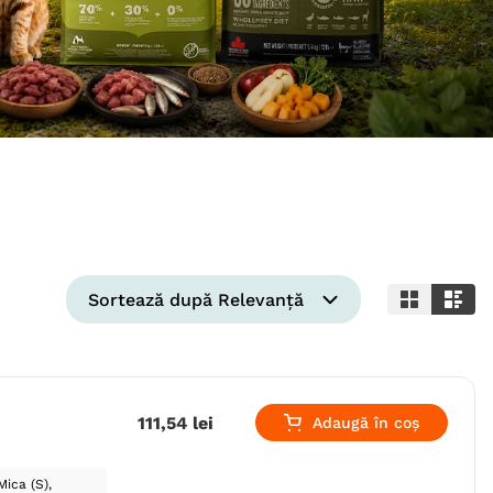
Sortează după
Relevanță
111
,
54
lei
Adaugă în coș
Mica (S)