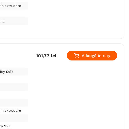
in extrudare
.l.
101
,
77
lei
Adaugă în coș
Toy (XS)
in extrudare
ry SRL