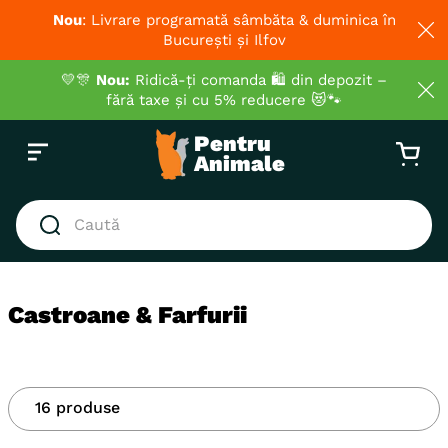
Nou
: Livrare programată sâmbăta & duminica în
București și Ilfov
💛🎊
Nou:
Ridică-ți comanda 🛍️ din depozit –
fără taxe și cu 5% reducere 😻🐾
Caută
CĂUTĂRI POPULARE
1
.
hrana umeda pisici
Castroane & Farfurii
2
.
royal canin
3
.
hrana uscata pisici
16
4
.
recompense
produse
5
.
brit