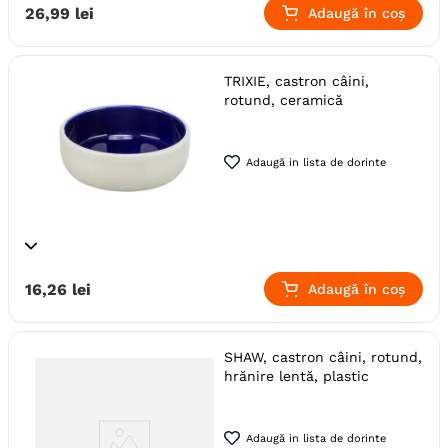
26
,
99
lei
Adaugă în coș
TRIXIE, castron câini,
rotund, ceramică
Adaugă in lista de dorinte
16
,
26
lei
Adaugă în coș
SHAW, castron câini, rotund,
hrănire lentă, plastic
Adaugă in lista de dorinte