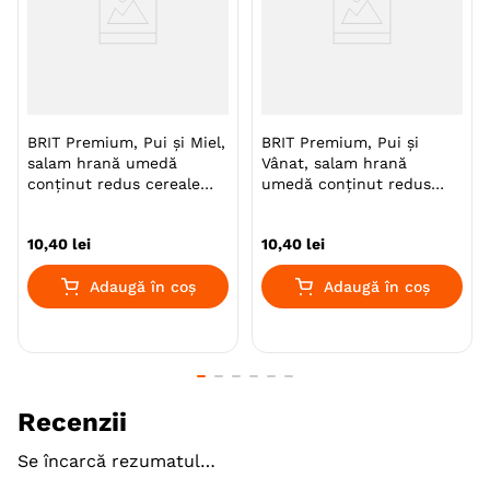
Tip formula
Low Grain
Aroma
Peste
Pui
Monoproteic
Nu
BRIT Premium, Pui și Miel,
BRIT Premium, Pui și
salam hrană umedă
Vânat, salam hrană
Metoda de preparare
Bucati De Carne
conținut redus cereale
umedă conținut redus
câini, 800g
cereale câini, 800g
Ambalaj
Salam
10
,
40
lei
10
,
40
lei
Gama
BRIT Premium by Nature
Adaugă în coș
Adaugă în coș
Producator
VAFO PRAHA
Recenzii
Se încarcă rezumatul…