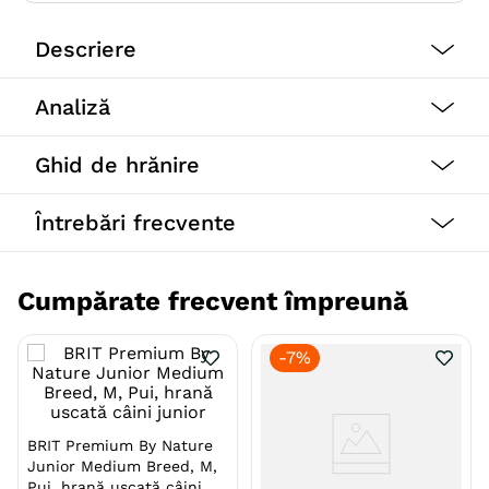
Descriere
Analiză
O hrană gustoasă pentru câini, cu o proporție mare de
carne în combinație cu pește alb și orez.
Ghid de hrănire
Peștele alb este o sursă echilibrată de acizi grași
Întrebări frecvente
polinesaturați omega-3, care au un efect pozitiv
asupra calității blănii câinelui.
Cumpărate frecvent împreună
Beneficii:
-
7%
Supliment ideal pentru granule, îmbunătățește
aportul de hrană și ajută la menținerea
BRIT Premium By Nature
hidratării.
Junior Medium Breed, M,
Pui, hrană uscată câini