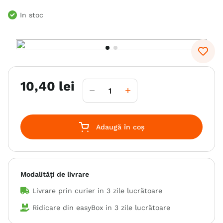
6
.
hrana uscata câini
In stoc
7
.
hypoallergenic
8
.
acana
9
.
recompense caini
10
,
40
lei
10
.
brit caini
Adaugă în coș
Modalități de livrare
Livrare prin curier in
3 zile lucrătoare
Ridicare din easyBox in
3 zile lucrătoare