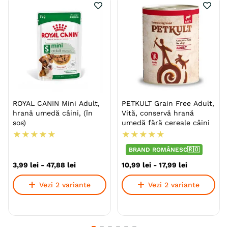
ROYAL CANIN Mini Adult,
PETKULT Grain Free Adult,
hrană umedă câini, (în
Vită, conservă hrană
sos)
umedă fără cereale câini
★
★
★
★
★
★
★
★
★
★
BRAND ROMÂNESC🇷🇴
3
,
99
lei
-
47
,
88
lei
10
,
99
lei
-
17
,
99
lei
Vezi 2 variante
Vezi 2 variante