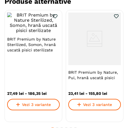
Produse alternative
Varsta
Adult (Sterilizat)
Calitate Hrana
Premium
Aroma
Pui
Monoproteic
Nu
BRIT Premium by Nature
Sterilized, Somon, hrană
Metoda de preparare
Uscata prin extrudare
uscată pisici sterilizate
Indicatii Speciale
Metabolism (Obezitate Si
Diabet)
BRIT Premium by Nature,
Ambalaj
Resigilabil
Sac
Pui, hrană uscată pisici
Gama
BRIT Premium by Nature
27
,
49
lei
-
186
,
35
lei
23
,
41
lei
-
155
,
80
lei
Producator
VAFO PRAHA
Vezi 3 variante
Vezi 3 variante