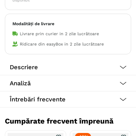
disponibil
Modalități de livrare
Livrare prin curier in
2 zile lucrătoare
Ridicare din easyBox in
2 zile lucrătoare
Descriere
Analiză
Hrană completă premium pentru pisici. Formulă de pui
pentru pisici adulte sterilizate.
Întrebări frecvente
O hrană premium gustoasă și apetisantă pentru pisici,
Cumpărate frecvent împreună
făcută cu ingrediente naturale pentru o alimentație
sănătoasă zilnică a pisicilor.