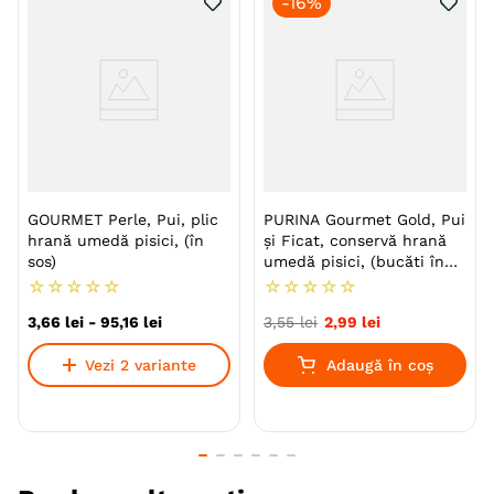
-
16%
Beneficii:
Sănătatea pielii și blănii
Combinația exclusivă de nutrienți asigură o
digestie optimă
Mâncare extra gustoasă și savuroasă
GOURMET Perle, Pui, plic
PURINA Gourmet Gold, Pui
hrană umedă pisici, (în
și Ficat, conservă hrană
sos)
umedă pisici, (bucăti în
sos), 85g
☆
☆
☆
☆
☆
☆
☆
☆
☆
☆
Recomandat de
Da
3
,
66
lei
-
95
,
16
lei
3
,
55
lei
2
,
99
lei
pentruanimale.ro
Vezi 2 variante
Adaugă în coș
Specie
Pisici
Talie
Toy (XS)
Mica (S)
Medie (M)
Mare (L)
Giant (XL)