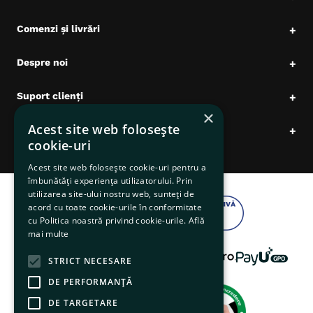
Comenzi și livrări
+
Despre noi
+
Suport clienți
+
×
Acest site web folosește
Date comerciale
+
cookie-uri
Acest site web folosește cookie-uri pentru a
îmbunătăți experiența utilizatorului. Prin
utilizarea site-ului nostru web, sunteți de
acord cu toate cookie-urile în conformitate
cu Politica noastră privind cookie-urile.
Află
mai multe
STRICT NECESARE
DE PERFORMANȚĂ
DE TARGETARE