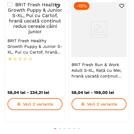
-
15%
Hrană Superpremium completă pentru câini adulți.
Specie
Caini
Talie
Mica (S)
Medie (M)
Mare (L)
Giant (XL)
BRIT Fresh Healthy
Growth Puppy & Junior S-
XL, Pui cu Cartof, hrană
Varsta
Adult
Adult (Gestatie & Lactatie)
uscată conținut redus
★
☆
☆
☆
☆
Adult (Sterilizat)
Senior
cereale câini junior
BRIT Fresh Run & Work
Adult S-XL, Rață cu Mei,
Calitate Hrana
Ultra-Premium
hrană uscată conținut
redus cereale câini,
Tip formula
Low Grain
activitate intensă
58
,
04
lei
-
234
,
21
lei
58
,
04
lei
-
198
,
00
lei
Aroma
Pui
Vezi 2 variante
Vezi 2 variante
Monoproteic
Nu
Metoda de preparare
Uscata prin extrudare
Ambalaj
Resigilabil
Sac