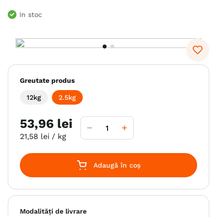
6
.
hrana uscata câini
In stoc
7
.
hypoallergenic
8
.
acana
9
.
recompense caini
Greutate produs
10
.
brit caini
12kg
2.5kg
53
,
96
lei
21
,
58
lei
/ kg
Adaugă în coș
Modalități de livrare