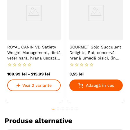
delicioasă de înaltă calitate.
Beneficii:
Menține sănătatea articulațiilor.
ROYAL CANIN VD Satiety
GOURMET Gold Succulent
Aromă îmbunătățită și gust proaspăt pe termen
Weight Management, dietă
Delights, Pui, conservă
lung.
veterinară, hrană uscată
hrană umedă pisici, (în
pisici, obezitate
sos), 85g
☆
☆
☆
☆
☆
☆
☆
☆
☆
☆
Conține cereale antice și alte ingrediente
109
,
99
lei
-
215
,
99
lei
3
,
55
lei
naturale precum dovleac, ovăz, hrișcă și semințe
de in.
Vezi 2 variante
Adaugă în coș
Ierburi tradiționale precum cimbru, rozmarin,
gălbenele, păpădie, pătrunjel.
Nu conține gluten, soia, porumb, grâu, coloranți,
conservanți sau arome artificiale.
Produse alternative