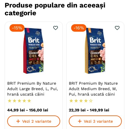
Produse populare din aceeași
categorie
-
15%
-
16%
BRIT Premium By Nature
BRIT Premium By Nature
Adult Large Breed, L, Pui,
Adult Medium Breed, M,
hrană uscată câini
Pui, hrană uscată câini
★
★
★
★
★
★
★
★
★
☆
44
,
99
lei
-
156
,
00
lei
22
,
39
lei
-
149
,
99
lei
Vezi 2 variante
Vezi 3 variante