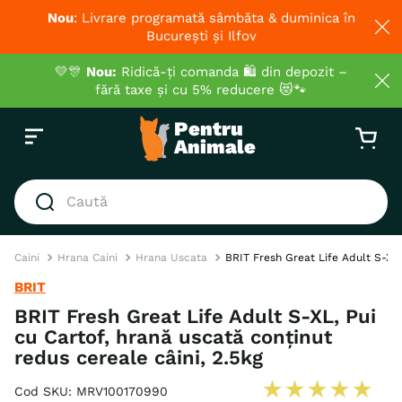
Nou
: Livrare programată sâmbăta & duminica în
București și Ilfov
💛🎊
Nou:
Ridică-ți comanda 🛍️ din depozit –
fără taxe și cu 5% reducere 😻🐾
Caută
CĂUTĂRI POPULARE
Caini
Hrana Caini
Hrana Uscata
BRIT Fresh Great Life Adult S-XL,
1
.
hrana umeda pisici
BRIT
2
.
royal canin
BRIT Fresh Great Life Adult S-XL, Pui
cu Cartof, hrană uscată conținut
3
.
hrana uscata pisici
redus cereale câini, 2.5kg
4
.
recompense
★
★
★
★
★
Cod SKU
:
MRV100170990
5
.
brit