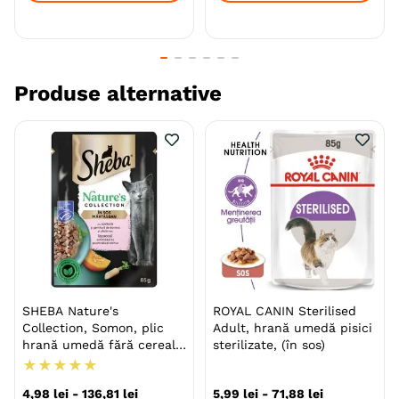
nutriție completă și echilibrată pentru pisica dvs
Specie
Pisici
Produse alternative
Varsta
Junior
Adult
Adult (Gestatie & Lactatie)
Adult (Sterilizat)
Senior
Calitate Hrana
Super-Premium
Aroma
Somon
Ton
Monoproteic
Nu
Metoda de preparare
File
In Suc Propriu
Ambalaj
Conserva
SHEBA Nature's
ROYAL CANIN Sterilised
Collection, Somon, plic
Adult, hrană umedă pisici
Gama
BRIT Fish Dreams
hrană umedă fără cereale
sterilizate, (în sos)
pisici, (în sos)
★
★
★
★
★
Producator
VAFO PRAHA
4
,
98
lei
-
136
,
81
lei
5
,
99
lei
-
71
,
88
lei