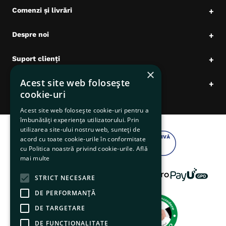
Comenzi și livrări
+
Despre noi
+
Suport clienți
+
×
Acest site web folosește
Date comerciale
+
cookie-uri
Acest site web folosește cookie-uri pentru a
îmbunătăți experiența utilizatorului. Prin
utilizarea site-ului nostru web, sunteți de
acord cu toate cookie-urile în conformitate
cu Politica noastră privind cookie-urile.
Află
mai multe
STRICT NECESARE
DE PERFORMANȚĂ
DE TARGETARE
DE FUNCŢIONALITATE