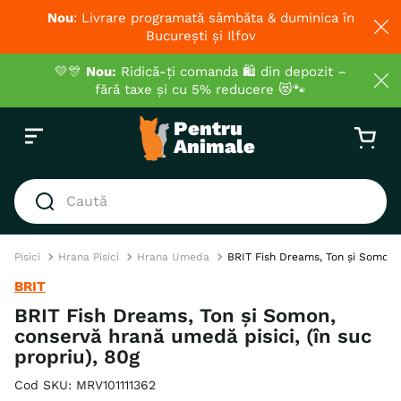
Nou
: Livrare programată sâmbăta & duminica în
București și Ilfov
💛🎊
Nou:
Ridică-ți comanda 🛍️ din depozit –
fără taxe și cu 5% reducere 😻🐾
Caută
CĂUTĂRI POPULARE
Pisici
Hrana Pisici
Hrana Umeda
BRIT Fish Dreams, Ton și Somon, 
1
.
hrana umeda pisici
BRIT
2
.
royal canin
BRIT Fish Dreams, Ton și Somon,
conservă hrană umedă pisici, (în suc
3
.
hrana uscata pisici
propriu), 80g
4
.
recompense
Cod SKU
:
MRV101111362
5
.
brit