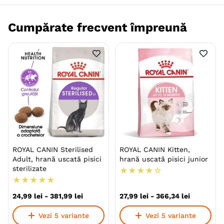
Conserva conține ton delicios și somon în suc propriu
și sprijină frumusețea, sănătatea și vitalitatea
Cumpărate frecvent împreună
animalului dvs. având în același timp un gust deosebit.
Beneficii:
Zemoase și gustoase .
Sursă naturală de Omega-3.
Fără soia.
ROYAL CANIN Sterilised
ROYAL CANIN Kitten,
Adult, hrană uscată pisici
hrană uscată pisici junior
Cu bucăți întregi de pește sau fructe de mare.
sterilizate
★
★
★
★
☆
★
★
★
★
★
24
,
99
lei
-
381
,
99
lei
27
,
99
lei
-
366
,
34
lei
Vezi 5 variante
Vezi 5 variante
Brit Fish Dreams este o hrană suplimentară ce oferă o