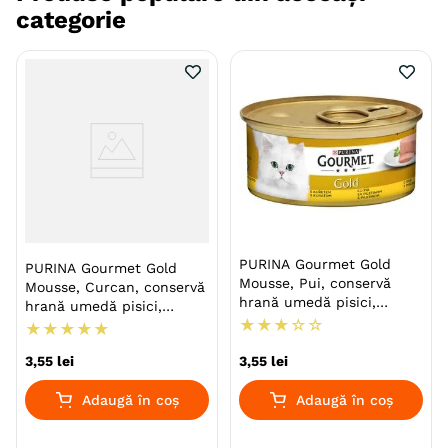
categorie
PURINA Gourmet Gold
PURINA Gourmet Gold
Mousse, Pui, conservă
Mousse, Curcan, conservă
hrană umedă pisici,
hrană umedă pisici,
(pate), 85g
★
★
★
☆
☆
(pate), 85g
★
★
★
★
★
3
,
55
lei
3
,
55
lei
Adaugă în coș
Adaugă în coș