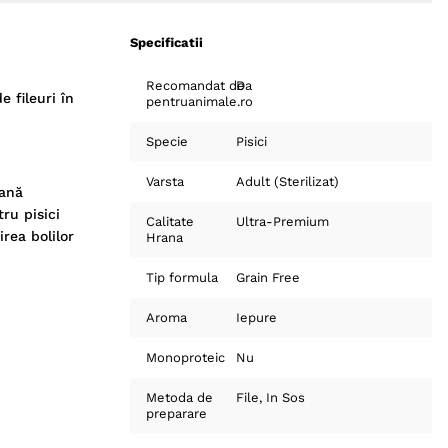
Specificatii
Recomandat de
Da
 fileuri în
pentruanimale.ro
Specie
Pisici
Varsta
Adult (Sterilizat)
rană
ru pisici
Calitate
Ultra-Premium
rea bolilor
Hrana
Tip formula
Grain Free
Aroma
Iepure
Monoproteic
Nu
Metoda de
File
In Sos
preparare