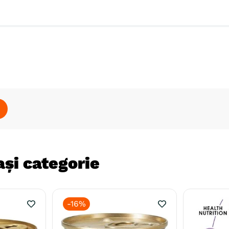
și categorie
-
16%