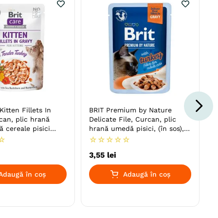
itten Fillets In
BRIT Premium by Nature
can, plic hrană
Delicate File, Curcan, plic
 cereale pisici
hrană umedă pisici, (în sos),
 sos), 85g
85g
☆
☆
☆
☆
☆
☆
3
,
55
lei
Adaugă în coș
Adaugă în coș