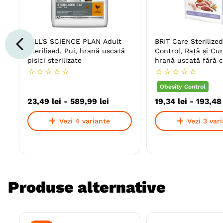
HILL'S SCIENCE PLAN Adult
BRIT Care Sterilize
Sterilised, Pui, hrană uscată
Control, Rață și Cu
pisici sterilizate
hrană uscată fără c
pisici sterilizate,
☆
☆
☆
☆
☆
☆
☆
☆
☆
☆
managementul greut
Obesity Control
23
,
49
lei
-
589
,
99
lei
19
,
34
lei
-
193
,
48
Vezi 4 variante
Vezi 3 var
Produse alternative