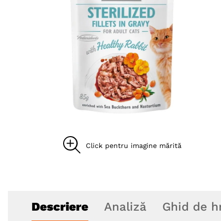
8
.
acana
9
.
recompense caini
10
.
brit caini
Descriere
Analiză
Ghid de h