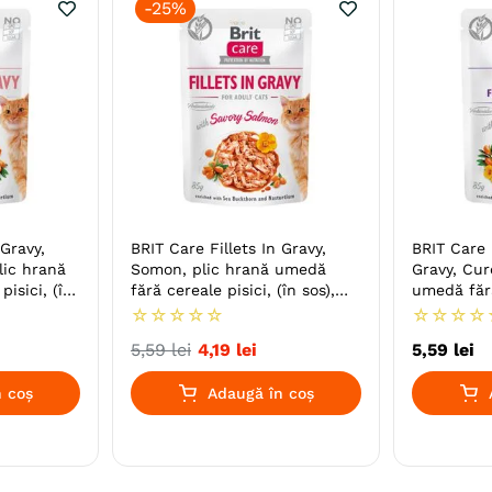
-
25%
 Gravy,
BRIT Care Fillets In Gravy,
BRIT Care K
lic hrană
Somon, plic hrană umedă
Gravy, Cur
isici, (în
fără cereale pisici, (în sos),
umedă fără
85g
junior, (în
☆
☆
☆
☆
☆
☆
☆
☆
☆
5
,
59
lei
4
,
19
lei
5
,
59
lei
 coș
Adaugă în coș