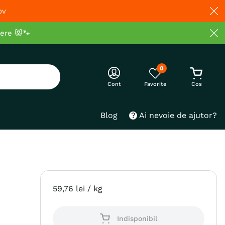
ov
cere 😻🐾
0
Cont
Blog
Ai nevoie de ajutor?
59
,
76
lei
/ kg
Indisponibil