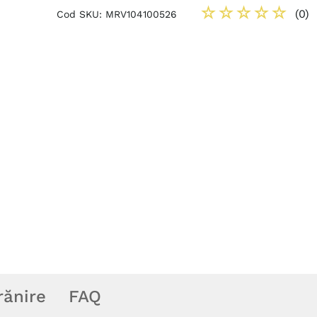
☆
☆
☆
☆
☆
(
0
)
Cod SKU
:
MRV104100526
rănire
FAQ