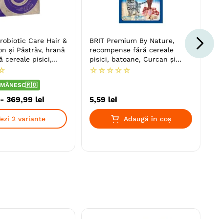
obiotic Care Hair &
BRIT Premium By Nature,
n și Păstrăv, hrană
recompense fără cereale
 cereale pisici,
pisici, batoane, Curcan și
ană, sistem digestiv
Miel, 3buc
☆
☆
☆
☆
☆
☆
MÂNESC🇷🇴
-
369
,
99
lei
5
,
59
lei
ezi 2 variante
Adaugă în coș