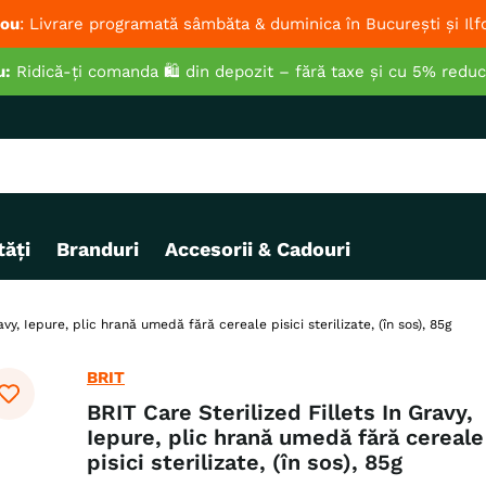
ou
: Livrare programată sâmbăta & duminica în București și Ilf
u:
Ridică-ți comanda 🛍️ din depozit – fără taxe și cu 5% redu
ăți
Branduri
Accesorii & Cadouri
avy, Iepure, plic hrană umedă fără cereale pisici sterilizate, (în sos), 85g
BRIT
BRIT Care Sterilized Fillets In Gravy,
Iepure, plic hrană umedă fără cereale
pisici sterilizate, (în sos), 85g