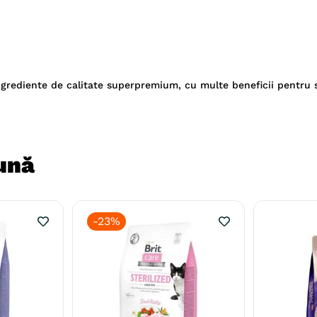
ingrediente de calitate superpremium, cu multe beneficii pentru
ună
-
23%