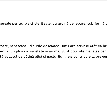
ereale pentru pisici sterilizate, cu aromă de iepure, sub formă de
toate, sănătoasă. Plicurile delicioase Brit Care servesc atât ca h
entru un plus de varietate și aromă. Sunt potrivite mai ales pent
ă adaosul de cătină albă și nasturtium, ele contribuie la preveni