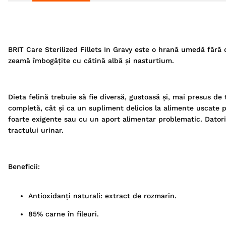
BRIT Care Sterilized Fillets In Gravy este o hrană umedă fără c
zeamă îmbogățite cu cătină albă și nasturtium.
Dieta felină trebuie să fie diversă, gustoasă și, mai presus de 
completă, cât și ca un supliment delicios la alimente uscate p
foarte exigente sau cu un aport alimentar problematic. Datorit
tractului urinar.
Beneficii:
Antioxidanți naturali: extract de rozmarin.
85% carne în fileuri.