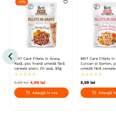
-
11%
BRIT Care Fillets In Gravy,
BRIT Care Fillets In
Rață, plic hrană umedă fără
Curcan și Somon, p
cereale pisici, (în sos), 85g
umedă fără cereale p
sos), 85g
☆
☆
☆
☆
☆
☆
☆
☆
☆
☆
5
,
59
lei
4
,
99
lei
5
,
59
lei
Adaugă în coș
Adaugă în