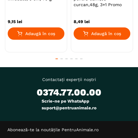
curcan,48g, 3+1 Promo
9
,
15
lei
8
,
49
lei
Adaugă în coș
Adaugă în coș
Contactați experții noștri
0374.77.00.00
Scrie-ne pe WhatsApp
suport@pentruanimale.ro
Abonează-te la noutățile PentruAnimale.ro