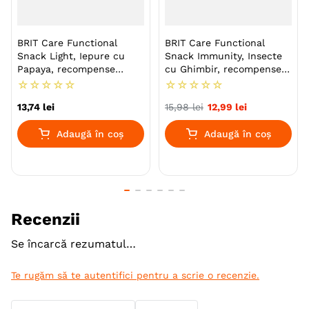
Recompensele BRIT Care Functional Snack Endurance
sunt îmbogățite cu L-carnitină și taurină pentru a
menține câinii activi și în condiție potrivită.
BRIT Care Functional
BRIT Care Functional
Snack Light, Iepure cu
Snack Immunity, Insecte
Papaya, recompense
cu Ghimbir, recompense
Specie
Caini
funționale fără cereale
funționale fără cereale
☆
☆
☆
☆
☆
☆
☆
☆
☆
☆
câini, managemantul
câini, imunitate, 150g
Talie
Toy (XS)
Mica (S)
13
,
74
lei
15
,
98
lei
12
,
99
lei
greutății, 150g
Medie (M)
Mare (L)
Adaugă în coș
Adaugă în coș
Varsta
Adult
Adult (Sterilizat)
Senior
Calitate Hrana
Ultra-Premium
Tip formula
Grain Free
Recenzii
Aroma
Miel
Se încarcă rezumatul…
Monoproteic
Nu
Te rugăm să te autentifici pentru a scrie o recenzie.
Metoda de preparare
Uscata prin extrudare