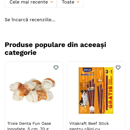
Cele mai recente
Toate
Indicatii Speciale
Activitate Intensa
Tip Recompensa
Snack
Se încarcă recenziile…
Textura
Semiumed
Ambalaj
Punguta
Resigilabil
Produse populare din aceeași
categorie
Gama
BRIT Care
Producator
VAFO PRAHA
Trixie Denta Fun Oase
Vitakraft Beef Stick
Innodate, 5 cm, 70 g
pentru câini,cu