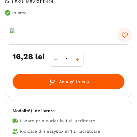
Cod SKU
:
MRV101111424
6
.
hrana uscata câini
In stoc
7
.
hypoallergenic
8
.
acana
9
.
recompense caini
10
.
brit caini
16
,
28
lei
Adaugă în coș
Modalități de livrare
Livrare prin curier in
1 zi lucrătoare
Ridicare din easyBox in
1 zi lucrătoare