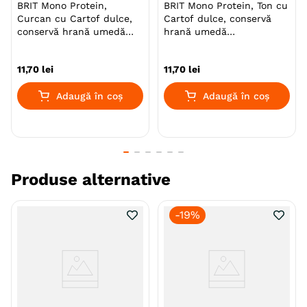
BRIT Mono Protein,
BRIT Mono Protein, Ton cu
Curcan cu Cartof dulce,
Cartof dulce, conservă
conservă hrană umedă
hrană umedă
monoproteică fără cereale
monoproteică fără cereale
Beneficii:
câini, (pate), 400g
câini, (pate), 400g
11
,
70
lei
11
,
70
lei
Ajută la menținerea câinilor activi într-o condiție
Adaugă în coș
Adaugă în coș
potrivită.
Fără cereale și fără cartofi.
Acizii fulvici susțin absorbția nutrienților.
Produse alternative
Extractul de pepene galben cantalup este o
sursă de antioxidanți.
-
19%
L-carnitină și taurină pentru a menține câinii
activi și în condiție potrivită.