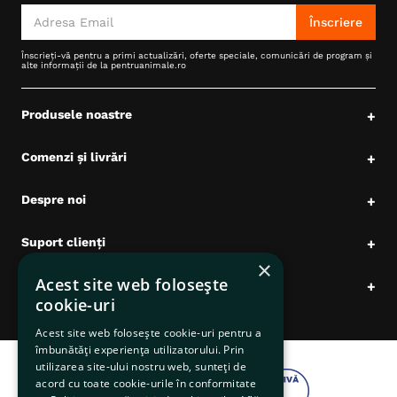
Înscriere
Înscrieți-vă pentru a primi actualizări, oferte speciale, comunicări de program și
alte informații de la pentruanimale.ro
Produsele noastre
+
Comenzi și livrări
+
Despre noi
+
Suport clienți
+
×
Acest site web folosește
Date comerciale
+
cookie-uri
Acest site web folosește cookie-uri pentru a
îmbunătăți experiența utilizatorului. Prin
utilizarea site-ului nostru web, sunteți de
acord cu toate cookie-urile în conformitate