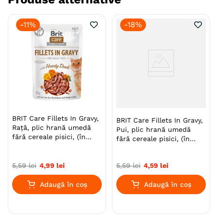
-
11%
-
18%
Recomandat de
Da
pentruanimale.ro
Specie
Pisici
Varsta
Adult
Adult (Gestatie & Lactatie)
Senior
Calitate Hrana
Ultra-Premium
BRIT Care Fillets In Gravy,
BRIT Care Fillets In Gravy,
Tip formula
Grain Free
Rață, plic hrană umedă
Pui, plic hrană umedă
fără cereale pisici, (în
fără cereale pisici, (în
sos), 85g
Aroma
Somon
sos), 85g
5
,
59
lei
4
,
99
lei
5
,
59
lei
4
,
59
lei
Monoproteic
Nu
Adaugă în coș
Adaugă în coș
Metoda de preparare
File
In Sos
Ambalaj
Plic