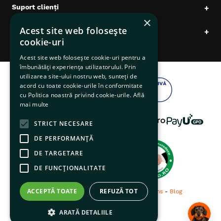
Suport clienți
+
×
Acest site web folosește
Date comerciale
+
cookie-uri
Acest site web folosește cookie-uri pentru a
îmbunătăți experiența utilizatorului. Prin
utilizarea site-ului nostru web, sunteți de
acord cu toate cookie-urile în conformitate
cu Politica noastră privind cookie-urile.
Află
mai multe
STRICT NECESARE
DE PERFORMANȚĂ
DE TARGETARE
DE FUNCŢIONALITATE
ACCEPTĂ TOATE
REFUZĂ TOT
© 2026 pentruanimale.ro -
Privacy
-
Terms
-
Blog
ARATĂ DETALIILE