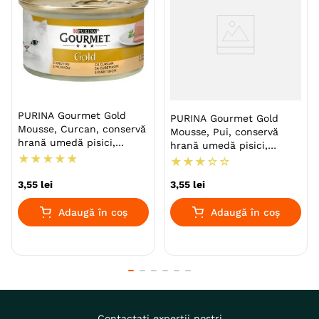
PURINA Gourmet Gold
PURINA Gourmet Gold
Mousse, Curcan, conservă
Mousse, Pui, conservă
hrană umedă pisici,
hrană umedă pisici,
(pate), 85g
★
★
★
★
★
(pate), 85g
★
★
★
☆
☆
3
,
55
lei
3
,
55
lei
Adaugă în coș
Adaugă în coș
Contactați experții noștri