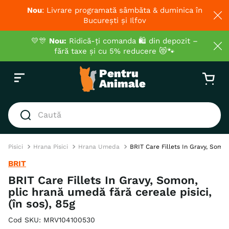
Nou
: Livrare programată sâmbăta & duminica în
București și Ilfov
💛🎊
Nou:
Ridică-ți comanda 🛍️ din depozit –
fără taxe și cu 5% reducere 😻🐾
Caută
CĂUTĂRI POPULARE
Pisici
Hrana Pisici
Hrana Umeda
BRIT Care Fillets In Gravy, Somon,
1
.
hrana umeda pisici
BRIT
2
.
royal canin
BRIT Care Fillets In Gravy, Somon,
plic hrană umedă fără cereale pisici,
3
.
hrana uscata pisici
(în sos), 85g
4
.
recompense
Cod SKU
:
MRV104100530
5
.
hypoallergenic