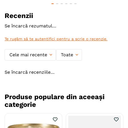
Gama
BRIT Care
Recenzii
Producator
VAFO PRAHA
Se încarcă rezumatul…
Te rugăm să te autentifici pentru a scrie o recenzie.
Cele mai recente
Toate
Se încarcă recenziile…
Produse populare din aceeași
categorie