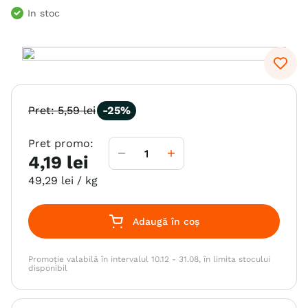
In stoc
6
.
hrana uscata câini
7
.
brit
8
.
acana
9
.
recompense caini
Pret:
5
,
59
lei
-
25%
10
.
hills
Pret promo:
4
,
19
lei
49
,
29
lei
/ kg
Adaugă în coș
Promoție valabilă în intervalul 10.12 - 31.08, în limita stocului
disponibil