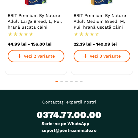
BRIT Premium By Nature
BRIT Premium By Nature
Adult Large Breed, L, Pui,
Adult Medium Breed, M,
hrană uscată câini
Pui, hrană uscată câini
★
★
★
★
★
★
★
★
★
☆
44
,
99
lei
-
156
,
00
lei
22
,
39
lei
-
149
,
99
lei
Vezi 2 variante
Vezi 3 variante
Contactați experții noștri
0374.77.00.00
Scrie-ne pe WhatsApp
suport@pentruanimale.ro