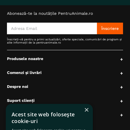
Abonează-te la noutățile PentruAnimale.ro
Înscriere
Înscrieți-vă pentru a primi actualizări, oferte speciale, comunicări de program și
alte informații de la pentruanimale.ro
Produsele noastre
+
Comenzi și livrări
+
Despre noi
+
Suport clienți
+
×
Acest site web folosește
Date comerciale
+
cookie-uri