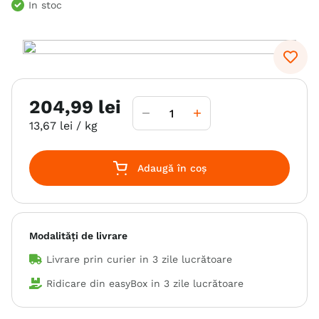
In stoc
6
.
hrana uscata câini
7
.
hypoallergenic
8
.
acana
9
.
recompense caini
204
,
99
lei
10
.
brit caini
13
,
67
lei
/ kg
Adaugă în coș
Modalități de livrare
Livrare prin curier in
3 zile lucrătoare
Ridicare din easyBox in
3 zile lucrătoare