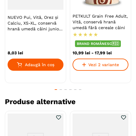
adulti si caini cu sensibilitate nutritionala
PETKULT Grain Free Adult,
NUEVO Pui, Vită, Orez și
Vită, conservă hrană
Calciu, XS-XL, conservă
umedă fără cereale câini
hrană umedă câini junior,
Specie
Caini
★
★
★
★
★
(pate)
BRAND ROMÂNESC🇷🇴
Talie
Toy (XS)
Mica (S)
Medie (M)
Mare (L)
8
,
03
lei
10
,
99
lei
-
17
,
99
lei
Giant (XL)
Adaugă în coș
Vezi 2 variante
Varsta
Adult
Calitate Hrana
Premium
Aroma
Pui
Produse alternative
Metoda de preparare
Uscata prin extrudare
Ambalaj
Sac
Producator
Bosch