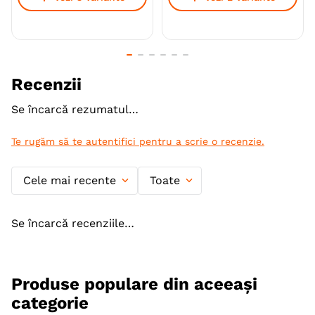
Tip formula
Gluten Free
Aroma
Pui
Monoproteic
Nu
Recenzii
Metoda de preparare
Uscata prin extrudare
Se încarcă rezumatul…
Ambalaj
Sac
Te rugăm să te autentifici pentru a scrie o recenzie.
Producator
Bon Appetit
Cele mai recente
Toate
Se încarcă recenziile…
Produse populare din aceeași
categorie