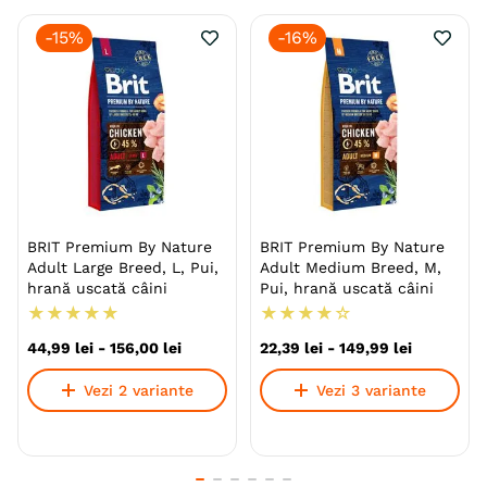
-
15%
-
16%
BRIT Premium By Nature
BRIT Premium By Nature
Adult Large Breed, L, Pui,
Adult Medium Breed, M,
hrană uscată câini
Pui, hrană uscată câini
★
★
★
★
★
★
★
★
★
☆
44
,
99
lei
-
156
,
00
lei
22
,
39
lei
-
149
,
99
lei
Vezi 2 variante
Vezi 3 variante