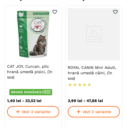
cerințele și standardele de calitate europene. Fiecare
bobita este făcută cu grijă în Franța și Belgia, de
bucătari experți care înțeleg de ce este nevoie pentru
a crea un fel de mâncare delicios pentru caini.
Beneficii:
Produse de excelență fabricate în Franța
Gust autentic și valoare nutritivă!
Reteta conceputa cu atenție pentru a oferi o
CAT JOY, Curcan, plic
ROYAL CANIN Mini Adult,
nutriție optimă pentru cainele tau.
hrană umedă pisici, (în
hrană umedă câini, (în
sos)
sos)
Bogata în carne si cu gust irezistibil, hrana este
★
★
★
★
★
creata cu o rețetă franceză unică.
BRAND ROMÂNESC🇷🇴
Adaptata pentru o digestie și o nutriție optime,
1
,
40
lei
-
33
,
52
lei
3
,
99
lei
-
47
,
88
lei
asigurându-se că blanosul tau primeste doar ce
este mai bun.
Vezi 2 variante
Vezi 2 variante
Este hipoalergenică și fără gluten.