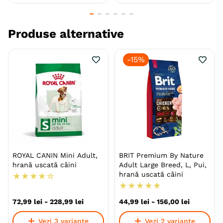
O digestie mai buna datorita orezului si fructelor
continute in retete.
Produse alternative
Contine Antioxidanți naturali - 9 antioxidanți
pentru întărirea sistemului imunitar.
-
15%
Contine ulei de masline plin de beneficii pentru
sanatatea banosilor alaturi de acizi grași
esențiali, vitamine si minerale.
Toate ingredientele sunt doar de origine
europeana.
Specie
Caini
ROYAL CANIN Mini Adult,
BRIT Premium By Nature
Talie
Toy (XS)
Mica (S)
hrană uscată câini
Adult Large Breed, L, Pui,
Medie (M)
Mare (L)
hrană uscată câini
★
★
★
★
☆
Giant (XL)
★
★
★
★
★
Varsta
Adult
Senior
72
,
99
lei
-
228
,
99
lei
44
,
99
lei
-
156
,
00
lei
Calitate Hrana
Super-Premium
Vezi 3 variante
Vezi 2 variante