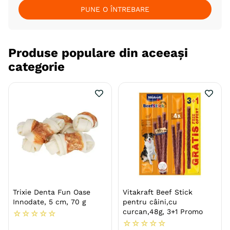
PUNE O ÎNTREBARE
Produse populare din aceeași
categorie
Trixie Denta Fun Oase
Vitakraft Beef Stick
Innodate, 5 cm, 70 g
pentru câini,cu
curcan,48g, 3+1 Promo
☆
☆
☆
☆
☆
☆
☆
☆
☆
☆