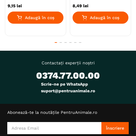
9
,
15
lei
8
,
49
lei
Adaugă în coș
Adaugă în coș
Contactați experții noștri
0374.77.00.00
Scrie-ne pe WhatsApp
suport@pentruanimale.ro
Abonează-te la noutățile PentruAnimale.ro
Înscriere