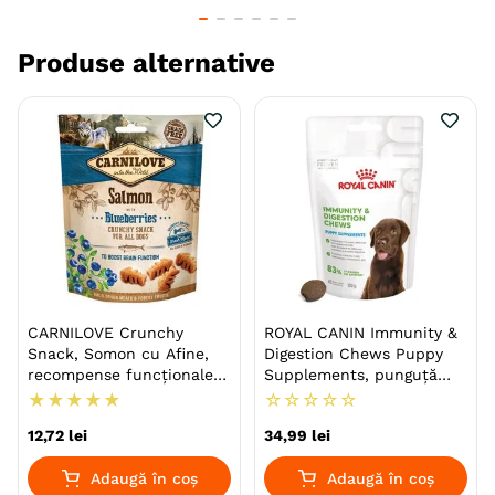
Aroma
Pasare
Producator
Trixie
Produse alternative
CARNILOVE Crunchy
ROYAL CANIN Immunity &
Snack, Somon cu Afine,
Digestion Chews Puppy
recompense funcționale
Supplements, punguță
fără cereale câini, suport
recompense funcționale
★
★
★
★
★
☆
☆
☆
☆
☆
neurologic, 200g
câini junior, sistem
12
,
72
lei
34
,
99
lei
imunitar, sistem digestiv,
100g
Adaugă în coș
Adaugă în coș