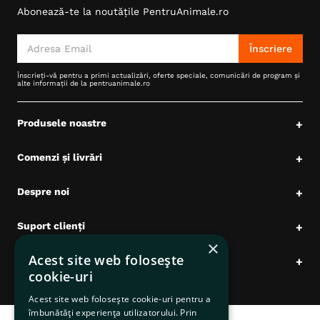
Abonează-te la noutățile PentruAnimale.ro
Înscriere
Înscrieți-vă pentru a primi actualizări, oferte speciale, comunicări de program și
alte informații de la pentruanimale.ro
Produsele noastre
+
Comenzi și livrări
+
Despre noi
+
Suport clienți
+
×
Acest site web folosește
Date comerciale
+
cookie-uri
Acest site web folosește cookie-uri pentru a
îmbunătăți experiența utilizatorului. Prin