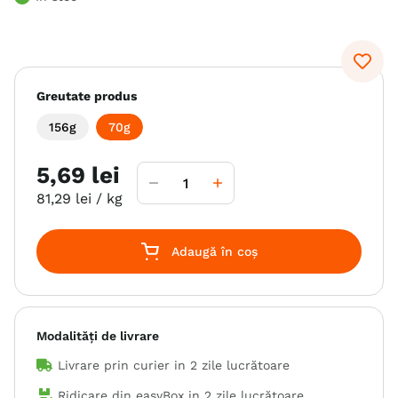
6
.
hrana uscata câini
7
.
hypoallergenic
8
.
acana
Greutate produs
9
.
recompense caini
156g
70g
10
.
brit caini
5
,
69
lei
81
,
29
lei
/ kg
Adaugă în coș
Modalități de livrare
Livrare prin curier in
2 zile lucrătoare
Ridicare din easyBox in
2 zile lucrătoare