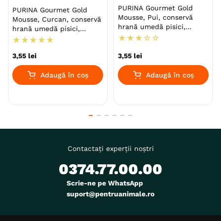
PURINA Gourmet Gold
PURINA Gourmet Gold
Mousse, Pui, conservă
Mousse, Curcan, conservă
hrană umedă pisici,
hrană umedă pisici,
(pate), 85g
★
★
★
☆
☆
(pate), 85g
★
★
★
★
★
3
,
55
lei
3
,
55
lei
Adaugă în coș
Adaugă în coș
Contactați experții noștri
0374.77.00.00
Scrie-ne pe WhatsApp
suport@pentruanimale.ro