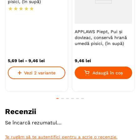
pisici, (în supă)
aventurier cu rețete preparate din ingrediente
★
★
★
★
★
naturale și sănătoase, fără umpluturi inutile și fără
ingrediente artificiale. Pentru că fiecare masă este o
nouă aventură a gustului.
APPLAWS Piept, Pui și
dovleac, conservă hrană
umedă pisici, (în supă)
Specie
Pisici
Varsta
Adult
5
,
69
lei
-
9
,
46
lei
9
,
46
lei
Calitate Hrana
Ultra-Premium
Vezi 2 variante
Adaugă în coș
Aroma
Pui
Rata
Monoproteic
Nu
Metoda de preparare
File
In Supa
Recenzii
Ambalaj
Conserva
Se încarcă rezumatul…
Producator
Applaws
Te rugăm să te autentifici pentru a scrie o recenzie.