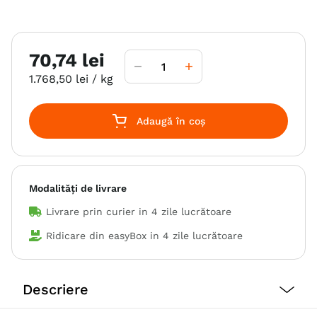
70
,
74
lei
1
.
768
,
50
lei
/ kg
Adaugă în coș
Modalități de livrare
Livrare prin curier in
4 zile lucrătoare
Ridicare din easyBox in
4 zile lucrătoare
Descriere
ALAVIS™ PlaqueFree este folosit pentru a indeparta si