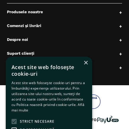
Produsele noastre
+
Comenzi și livrări
+
Despre noi
+
Suport clienți
+
×
Acest site web folosește
Date comerciale
+
cookie-uri
Acest site web folosește cookie-uri pentru a
îmbunătăți experiența utilizatorului. Prin
utilizarea site-ului nostru web, sunteți de
acord cu toate cookie-urile în conformitate
cu Politica noastră privind cookie-urile.
Află
mai multe
STRICT NECESARE