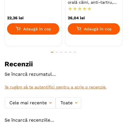
orală câini, anti-tartru,
împrospătarea respirației,
★
★
★
★
★
Mentă, cutie, 50buc
22
,
36
lei
26
,
04
lei
Adaugă în coș
Adaugă în coș
Recenzii
Se încarcă rezumatul…
Te rugăm să te autentifici pentru a scrie o recenzie.
Cele mai recente
Toate
Se încarcă recenziile…