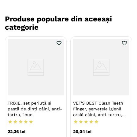
Produse populare din aceeași
categorie
TRIXIE, set periuță și
VET'S BEST Clean Teeth
pastă de dinți câini, anti-
Finger, șervețele igienă
tartru, 1buc
orală câini, anti-tartru,
împrospătarea respirației,
★
★
★
★
★
★
★
★
★
★
Mentă, cutie, 50buc
22
,
36
lei
26
,
04
lei