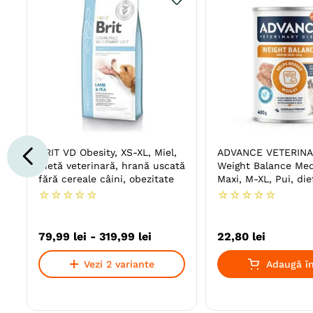
BRIT VD Obesity, XS-XL, Miel,
ADVANCE VETERINA
dietă veterinară, hrană uscată
Weight Balance Me
fără cereale câini, obezitate
Maxi, M-XL, Pui, die
veterinară, conserv
☆
☆
☆
☆
☆
☆
☆
☆
☆
☆
umedă câini, obezit
(pate), 400g
79
,
99
lei
-
319
,
99
lei
22
,
80
lei
Vezi 2 variante
Adaugă în