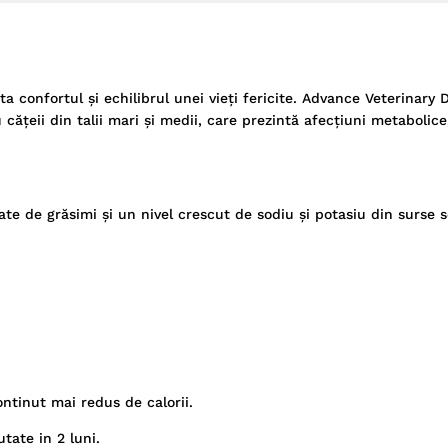
a confortul și echilibrul unei vieți fericite. Advance Veterinary 
ățeii din talii mari și medii, care prezintă afecțiuni metabolice
ate de grăsimi și un nivel crescut de sodiu și potasiu din surse 
ontinut mai redus de calorii.
tate in 2 luni.