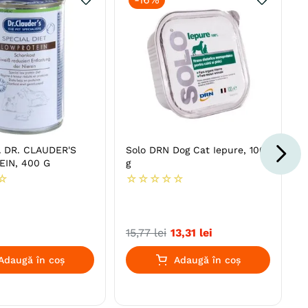
 DR. CLAUDER'S
Solo DRN Dog Cat Iepure, 100
IN, 400 G
g
☆
☆
☆
☆
☆
☆
15
,
77
lei
13
,
31
lei
Adaugă în coș
Adaugă în coș