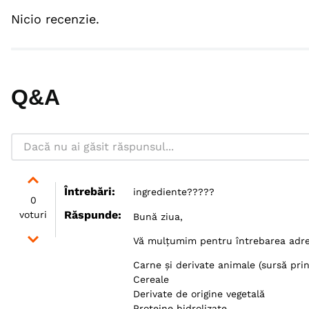
Nicio recenzie.
Q&A
Întrebări
:
ingrediente?????
0
Răspunde
:
voturi
Bună ziua,
Vă mulțumim pentru întrebarea adres
Carne și derivate animale (sursă pri
Cereale
Derivate de origine vegetală
Proteine hidrolizate