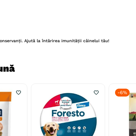
nservanți. Ajută la întărirea imunității câinelui tău!
ună
-
6%