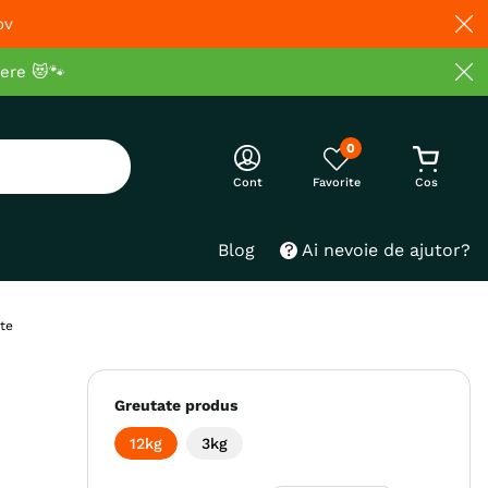
ov
cere 😻🐾
0
Cont
Blog
Ai nevoie de ajutor?
te
Greutate produs
12kg
3kg