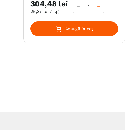
304
,
48
lei
25
,
37
lei
/ kg
Adaugă în coș