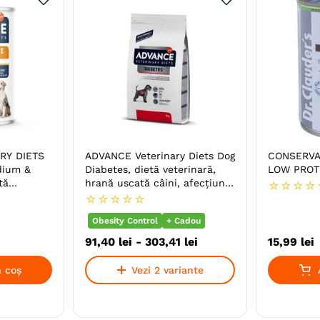
RY DIETS
ADVANCE Veterinary Diets Dog
CONSERVA
dium &
Diabetes, dietă veterinară,
LOW PROTE
tă
hrană uscată câini, afecțiuni
☆
☆
☆
☆
ă hrană
metabolice (diabet)
☆
☆
☆
☆
☆
ate,
Obesity Control
+ Cadou
91
,
40
lei
-
303
,
41
lei
15
,
99
lei
 coș
Vezi 2 variante