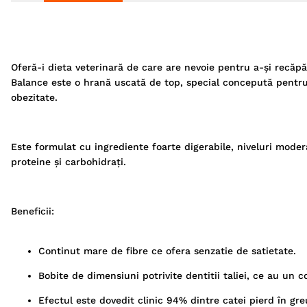
Oferă-i dieta veterinară de care are nevoie pentru a-și recăpăt
Balance este o hrană uscată de top, special concepută pentru c
obezitate.
Este formulat cu ingrediente foarte digerabile, niveluri moder
proteine ​​și carbohidrați.
Beneficii:
Continut mare de fibre ce ofera senzatie de satietate.
Bobite de dimensiuni potrivite dentitii taliei, ce au un c
Efectul este dovedit clinic 94% dintre catei pierd în greu