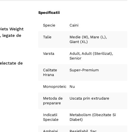
Specificatii
Specie
Caini
Diets Weight
, legate de
Talie
Medie (M)
Mare (L)
Giant (XL)
Varsta
Adult
Adult (Sterilizat)
Senior
selectate de
Calitate
Super-Premium
Hrana
Monoproteic
Nu
Metoda de
Uscata prin extrudare
preparare
Indicatii
Metabolism (Obezitate Si
Speciale
Diabet)
Ambalaj
Resigilabil
Sac