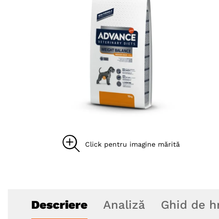
8
.
acana
9
.
brit caini
10
.
recompense caini
Descriere
Analiză
Ghid de h