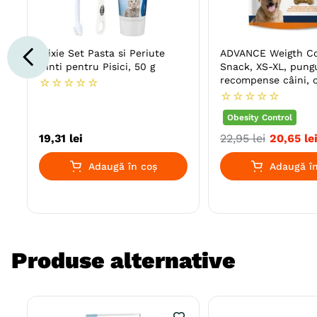
Trixie Set Pasta si Periute
ADVANCE Weigth Co
Dinti pentru Pisici, 50 g
Snack, XS-XL, pung
recompense câini, o
☆
☆
☆
☆
☆
150g
☆
☆
☆
☆
☆
Obesity Control
19
,
31
lei
22
,
95
lei
20
,
65
le
Adaugă în coș
Adaugă în
Produse alternative