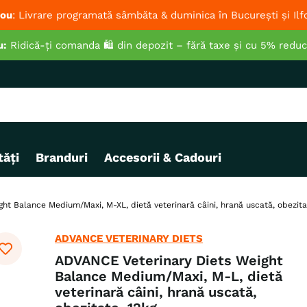
ou
: Livrare programată sâmbăta & duminica în București și Ilf
u:
Ridică-ți comanda 🛍️ din depozit – fără taxe și cu 5% redu
ăți
Branduri
Accesorii & Cadouri
t Balance Medium/Maxi, M-XL, dietă veterinară câini, hrană uscată, obezita
ADVANCE VETERINARY DIETS
ADVANCE Veterinary Diets Weight
Balance Medium/Maxi, M-L, dietă
veterinară câini, hrană uscată,