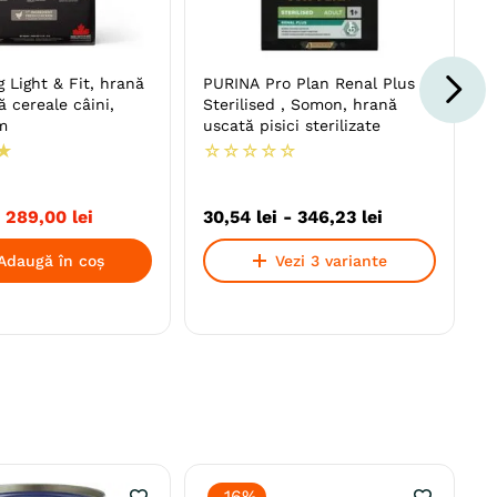
Light & Fit, hrană
PURINA Pro Plan Renal Plus
ă cereale câini,
Sterilised , Somon, hrană
m
uscată pisici sterilizate
★
☆
☆
☆
☆
☆
289
,
00
lei
30
,
54
lei
-
346
,
23
lei
Adaugă în coș
Vezi 3 variante
-
16%