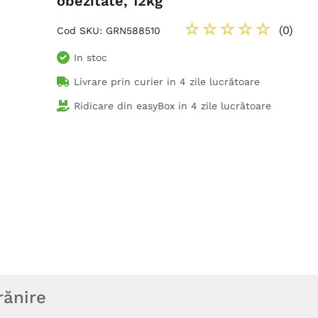
obezitate, 12kg
☆
☆
☆
☆
☆
(
0
)
Cod SKU
:
GRN588510
In stoc
Livrare prin curier in
4 zile lucrătoare
Ridicare din easyBox in
4 zile lucrătoare
rănire