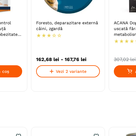
ntrol
Foresto, deparazitare externă
ACANA Dog 
uță
câini, zgardă
uscată făr
bezitate,
metabolis
★
★
★
☆
☆
★
★
★
★
i
162
,
68
lei
-
167
,
76
lei
307
,
02
lei
 coș
Vezi 2 variante