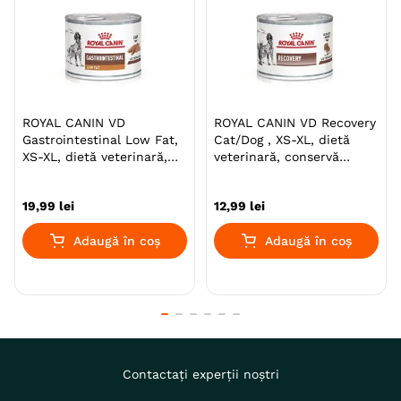
ROYAL CANIN VD
ROYAL CANIN VD Recovery
Gastrointestinal Low Fat,
Cat/Dog , XS-XL, dietă
XS-XL, dietă veterinară,
veterinară, conservă
conservă hrană umedă
hrană umedă câini și
câini, sistem digestiv,
pisici, convalescență,
19
,
99
lei
12
,
99
lei
(pate)
(mousse), 195g
Adaugă în coș
Adaugă în coș
Contactați experții noștri