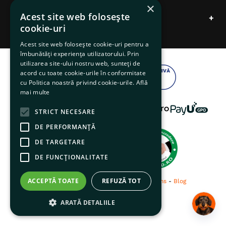
×
Acest site web folosește
Date comerciale
+
cookie-uri
Acest site web folosește cookie-uri pentru a
îmbunătăți experiența utilizatorului. Prin
utilizarea site-ului nostru web, sunteți de
acord cu toate cookie-urile în conformitate
cu Politica noastră privind cookie-urile.
Află
mai multe
STRICT NECESARE
DE PERFORMANȚĂ
DE TARGETARE
DE FUNCŢIONALITATE
ACCEPTĂ TOATE
REFUZĂ TOT
© 2026 pentruanimale.ro -
Privacy
-
Terms
-
Blog
ARATĂ DETALIILE