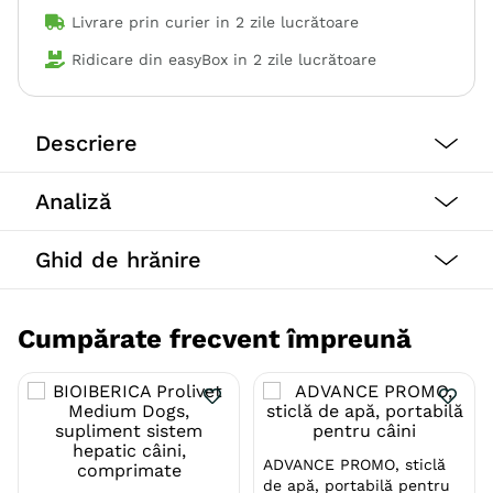
Livrare prin curier in
2 zile lucrătoare
Ridicare din easyBox in
2 zile lucrătoare
Descriere
Analiză
Oferă-i dieta veterinară de care are nevoie pentru a-și
recăpăta confortul și echilibrul unei vieți fericite.
Advance Veterinary Diets Atopic o hrană uscată de
Ghid de hrănire
top, special concepută pentru cățeii care prezintă
afecțiuni la nivelul pielii și blănii.
Cumpărate frecvent împreună
Formula conține ingredinte speciale pentru a reface și
proteja pielea, diminua căderea părului și a proteja
ADVANCE PROMO, sticlă
blănosul împotriva intolerantelor alimentare.
de apă, portabilă pentru