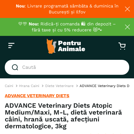
Nou
: Livrare programată sâmbăta & duminica în
București și Ilfov
💛🎊
Nou:
Ridică-ți comanda 🛍️ din depozit –
fără taxe și cu 5% reducere 😻🐾
Caută
CĂUTĂRI POPULARE
Caini
Hrana Caini
Diete Veterinare
ADVANCE Veterinary Diets Dog A
1
.
hrana umeda pisici
ADVANCE VETERINARY DIETS
2
.
royal canin
ADVANCE Veterinary Diets Atopic
Medium/Maxi, M-L, dietă veterinară
3
.
hrana uscata pisici
câini, hrană uscată, afecțiuni
4
.
recompense
dermatologice, 3kg
5
.
brit