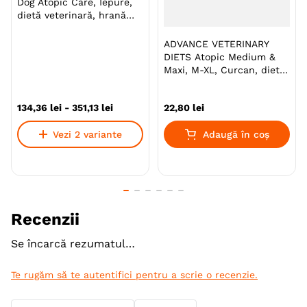
Dog Atopic Care, Iepure,
dietă veterinară, hrană
uscată câini, afecțiuni
dermatologice
ADVANCE VETERINARY
Formulă nouă cu antioxidanți naturali. Fără coloranți
DIETS Atopic Medium &
și fără conservanți. Ajută la întărirea imunității
Maxi, M-XL, Curcan, dietă
câinelui tău!
veterinară, conservă
hrană umedă câini, piele
134
,
36
lei
-
351
,
13
lei
22
,
80
lei
& blană, (pate), 400g
Specie
Caini
Vezi 2 variante
Adaugă în coș
Talie
Medie (M)
Mare (L)
Giant (XL)
Varsta
Junior
Adult
Senior
Calitate Hrana
Super-Premium
Recenzii
Monoproteic
Nu
Se încarcă rezumatul…
Metoda de preparare
Uscata prin extrudare
Te rugăm să te autentifici pentru a scrie o recenzie.
Indicatii Speciale
Piele & Blana