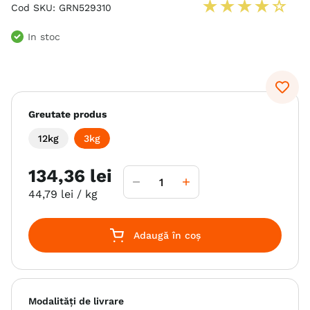
★
★
★
★
☆
Cod SKU
:
GRN529310
6
.
hrana uscata câini
In stoc
7
.
hypoallergenic
8
.
acana
9
.
brit caini
Greutate produs
10
.
recompense caini
12kg
3kg
134
,
36
lei
44
,
79
lei
/ kg
Adaugă în coș
Modalități de livrare