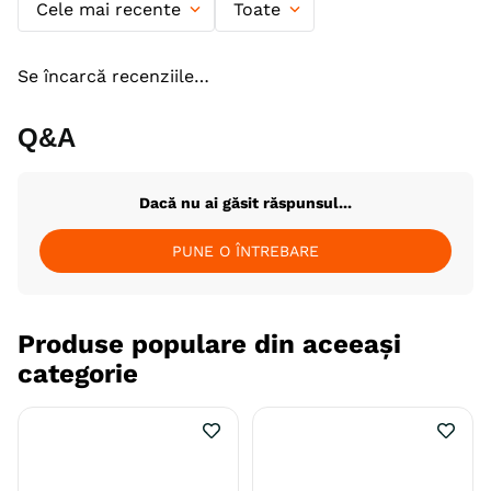
Cele mai recente
Toate
Ambalaj
Resigilabil
Sac
Producator
Affinity Petcare
Se încarcă recenziile…
Q&A
Dacă nu ai găsit răspunsul...
PUNE O ÎNTREBARE
Produse populare din aceeași
categorie