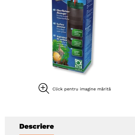
8
.
acana
9
.
recompense caini
10
.
brit caini
Descriere