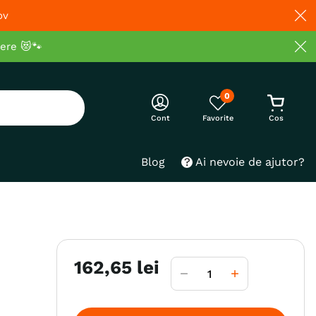
ov
cere 😻🐾
0
Cont
Blog
Ai nevoie de ajutor?
162
,
65
lei