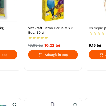
1kg
Vitakraft Baton Perus Mix 3
Os Sepie p
Buc, 80 g
☆
☆
☆
☆
☆
☆
☆
☆
☆
10
,
99
lei
10
,
22
lei
9
,
15
lei
 coș
Adaugă în coș