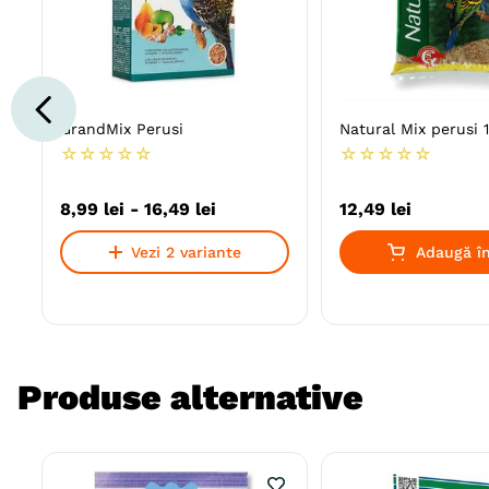
GrandMix Perusi
Natural Mix perusi 
☆
☆
☆
☆
☆
☆
☆
☆
☆
☆
8
,
99
lei
-
16
,
49
lei
12
,
49
lei
Vezi 2 variante
Adaugă în
Produse alternative