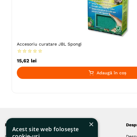
Accesoriu curatare JBL Spongi
☆
☆
☆
☆
☆
15
,
62
lei
Adaugă în coș
×
Produsele noastre
Comenzi și livrări
Desp
Acest site web folosește
cookie-uri
Câini
Autentificare
Desp