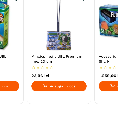
 JBL
Minciog negru JBL Premium
Accesoriu 
fine, 20 cm
Shark
☆
☆
☆
☆
☆
☆
☆
☆
☆
23
,
96
lei
1
.
259
,
06
 coș
Adaugă în coș