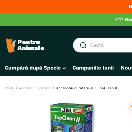
N
💛🎊
No
Caută
CĂUTĂRI POPULARE
Cumpără după Specie
Campaniile lunii
Nout
1
.
hrana umeda pisici
2
.
royal canin
3
.
hrana uscata pisici
Pesti
Accesorii curatare
Accesoriu curatare JBL TopClean II
4
.
recompense
5
.
brit
6
.
hrana uscata câini
7
.
hypoallergenic