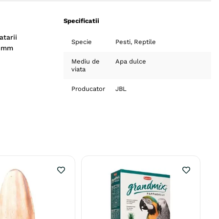
Specificatii
atarii
Specie
Pesti
Reptile
2 mm
Mediu de
Apa dulce
viata
Producator
JBL