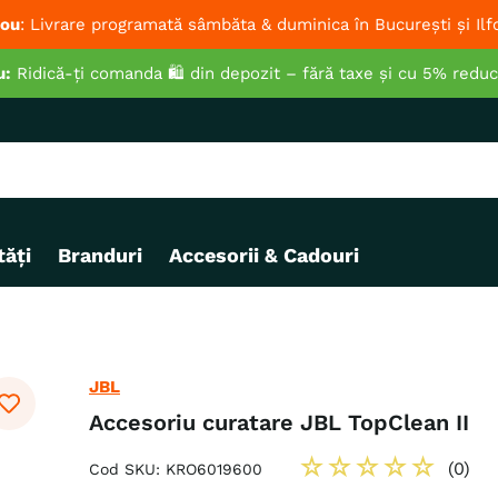
ou
: Livrare programată sâmbăta & duminica în București și Ilf
u:
Ridică-ți comanda 🛍️ din depozit – fără taxe și cu 5% redu
ăți
Branduri
Accesorii & Cadouri
JBL
Accesoriu curatare JBL TopClean II
☆
☆
☆
☆
☆
(
0
)
Cod SKU
:
KRO6019600