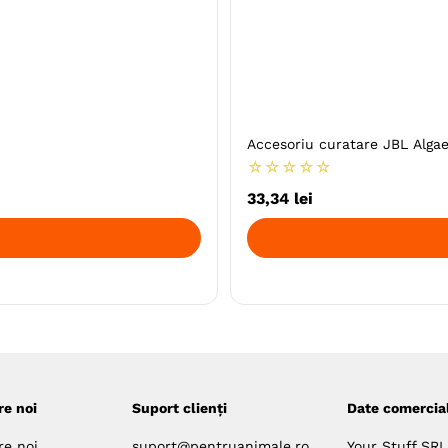
Accesoriu curatare JBL Alga
☆
☆
☆
☆
☆
33
,
34
lei
re noi
Suport clienți
Date comercia
re noi
suport@pentruanimale.ro
Your Stuff SRL