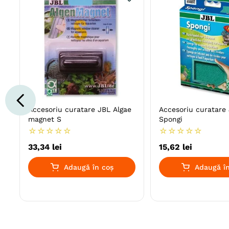
Accesoriu curatare JBL Algae
Accesoriu curatare
magnet S
Spongi
☆
☆
☆
☆
☆
☆
☆
☆
☆
☆
33
,
34
lei
15
,
62
lei
Adaugă în coș
Adaugă în