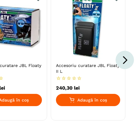
curatare JBL Floaty
Accesoriu curatare JBL Floaty
II L
☆
☆
☆
☆
☆
☆
lei
240
,
30
lei
Adaugă în coș
Adaugă în coș