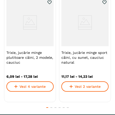
Trixie, jucărie minge
Trixie, jucărie minge sport
plutitoare câini, 2 modele,
câini, cu sunet, cauciuc
cauciuc
natural
6
,
09
lei
-
17
,
28
lei
11
,
17
lei
-
14
,
23
lei
Vezi 4 variante
Vezi 2 variante