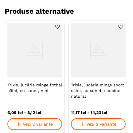
intensă.
Produse alternative
Forma și culoare atractiva pentru stimularea
interesului câinelui.
Sprijină activitatea fizică zilnică.
Ajută la reducerea stresului și a anxietății.
Previn plictiseala și comportamentele distructive.
Specie
Caini
Talie
Toy (XS)
Mica (S)
Trixie, jucărie minge fotbal
Trixie, jucărie minge sport
Medie (M)
câini, cu sunet, Vinil
câini, cu sunet, cauciuc
natural
Varsta
Junior
Adult
Adult (Gestatie & Lactatie)
Adult (Sterilizat)
Senior
6
,
09
lei
-
8
,
12
lei
11
,
17
lei
-
14
,
23
lei
Material
Latex
Vezi 2 variante
Vezi 2 variante
Lungime
< 10 cm
10 cm - 20 cm