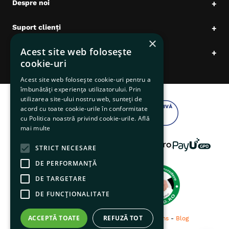
Despre noi
+
Suport clienți
+
×
Acest site web folosește
Date comerciale
+
cookie-uri
Acest site web folosește cookie-uri pentru a
îmbunătăți experiența utilizatorului. Prin
utilizarea site-ului nostru web, sunteți de
acord cu toate cookie-urile în conformitate
cu Politica noastră privind cookie-urile.
Află
mai multe
STRICT NECESARE
DE PERFORMANȚĂ
DE TARGETARE
DE FUNCŢIONALITATE
ACCEPTĂ TOATE
REFUZĂ TOT
© 2026 pentruanimale.ro -
Privacy
-
Terms
-
Blog