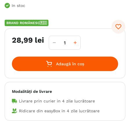
In stoc
6
.
hrana uscata câini
7
.
hypoallergenic
BRAND ROMÂNESC🇷🇴
8
.
acana
28
,
99
lei
9
.
brit caini
10
.
recompense caini
Adaugă în coș
Modalități de livrare
Livrare prin curier in
4 zile lucrătoare
Ridicare din easyBox in
4 zile lucrătoare