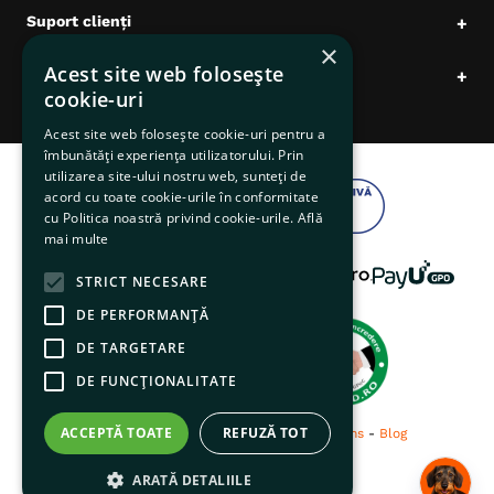
Suport clienți
+
×
Acest site web folosește
Date comerciale
+
cookie-uri
Acest site web folosește cookie-uri pentru a
îmbunătăți experiența utilizatorului. Prin
utilizarea site-ului nostru web, sunteți de
acord cu toate cookie-urile în conformitate
cu Politica noastră privind cookie-urile.
Află
mai multe
STRICT NECESARE
DE PERFORMANȚĂ
DE TARGETARE
DE FUNCŢIONALITATE
ACCEPTĂ TOATE
REFUZĂ TOT
© 2026 pentruanimale.ro -
Privacy
-
Terms
-
Blog
ARATĂ DETALIILE