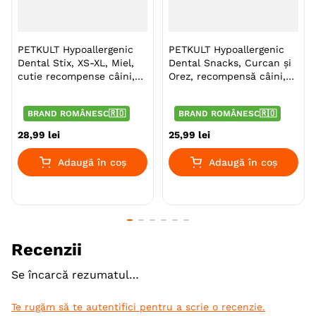
PETKULT Hypoallergenic
PETKULT Hypoallergenic
Dental Stix, XS-XL, Miel,
Dental Snacks, Curcan şi
cutie recompense câini,
Orez, recompensă câini,
alergii
21buc
BRAND ROMÂNESC🇷🇴
BRAND ROMÂNESC🇷🇴
28
,
99
lei
25
,
99
lei
Adaugă în coș
Adaugă în coș
Recenzii
Se încarcă rezumatul…
Te rugăm să te autentifici pentru a scrie o recenzie.