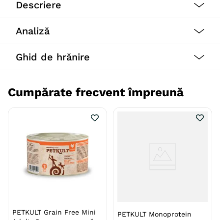
Descriere
Beneficii:
Analiză
Petkult foloseste doar ingrediente delicioase,
sănătoase, hrănitoare pentru a avea grijă de câinele
Ghid de hrănire
tău într-un mod natural, astfel încât tu și acesta să vă
puteți bucura de viață, fără griji și să vă concentrați
pe a crea amintiri împreună.
Cumpărate frecvent împreună
Specie
Caini
Talie
Toy (XS)
Mica (S)
Medie (M)
Mare (L)
Giant (XL)
Varsta
Adult
Calitate Hrana
Super-Premium
Aroma
Mistret
PETKULT Grain Free Mini
PETKULT Monoprotein