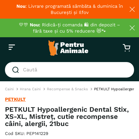
Nou
: Livrare programată sâmbăta & duminica în
București și Ilfov
💛🎊
Nou:
Ridică-ți comanda 🛍️ din depozit –
fără taxe și cu 5% reducere 😻🐾
Caută
CĂUTĂRI POPULARE
Caini
Hrana Caini
Recompense & Snacks
PETKULT Hypoallergenic D
1
.
hrana umeda pisici
PETKULT
2
.
royal canin
PETKULT Hypoallergenic Dental Stix,
XS-XL, Mistreț, cutie recompense
3
.
hrana uscata pisici
câini, alergii, 21buc
4
.
recompense
Cod SKU
:
PEP141229
5
.
brit