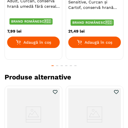
Adult, Curcan, conservă
Sensitive, Curcan şi
Monoproteic
Nu
hrană umedă fără cereale
Cartof, conservă hrană
câini
umedă monoproteică fără
Metoda de preparare
Uscata prin extrudare
cereale câini, 800g
BRAND ROMÂNESC🇷🇴
BRAND ROMÂNESC🇷🇴
Indicatii Speciale
Sistem Imunitar & Alergii
7
,
99
lei
21
,
49
lei
Tip Recompensa
Oase si Produse de Ros
Adaugă în coș
Adaugă în coș
Textura
Dur
Ambalaj
Sac
Producator
Pet Product
Produse alternative