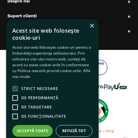
Despre noi
+
Suport clienți
+
×
Acest site web folosește
Date comerciale
+
cookie-uri
Acest site web folosește cookie-uri pentru a
îmbunătăți experiența utilizatorului. Prin
utilizarea site-ului nostru web, sunteți de
acord cu toate cookie-urile în conformitate
cu Politica noastră privind cookie-urile.
Află
mai multe
STRICT NECESARE
DE PERFORMANȚĂ
DE TARGETARE
DE FUNCŢIONALITATE
ACCEPTĂ TOATE
REFUZĂ TOT
© 2026 pentruanimale.ro -
Privacy
-
Terms
-
Blog