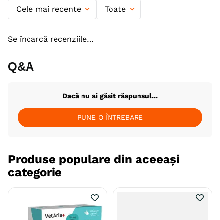
Cele mai recente
Toate
Producator
Tangerine Group
Se încarcă recenziile…
Q&A
Dacă nu ai găsit răspunsul...
PUNE O ÎNTREBARE
Produse populare din aceeași
categorie