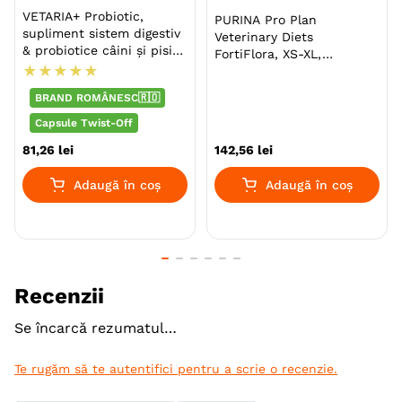
VETPLUS este un lider global în produse nutraceutice
VETARIA+ Probiotic,
PURINA Pro Plan
veterinare ce ofera produse de înaltă calitate realizate
supliment sistem digestiv
Veterinary Diets
din cele mai bune ingrediente posibile. Formulele sunt
& probiotice câini și pisici,
FortiFlora, XS-XL,
Pui, capsule
susținute de cercetări clinice bazate pe dovezi ,
★
★
★
★
★
supliment sistem digestiv
& probiotice câini, cutie,
fabricate în unitatea VETPLUS de ultimă generație din
BRAND ROMÂNESC🇷🇴
30 comprimate
Marea Britanie.
masticabile
Capsule Twist-Off
81
,
26
lei
142
,
56
lei
Specie
Caini
Adaugă în coș
Adaugă în coș
Talie
Toy (XS)
Mica (S)
Medie (M)
Mare (L)
Giant (XL)
Varsta
Adult
Adult (Sterilizat)
Senior
Recenzii
Indicatii Speciale
Sistem Digestiv & Probiotice
Se încarcă rezumatul…
Forma farmaceutica
Capsule
Te rugăm să te autentifici pentru a scrie o recenzie.
Ambalaj
Cutie