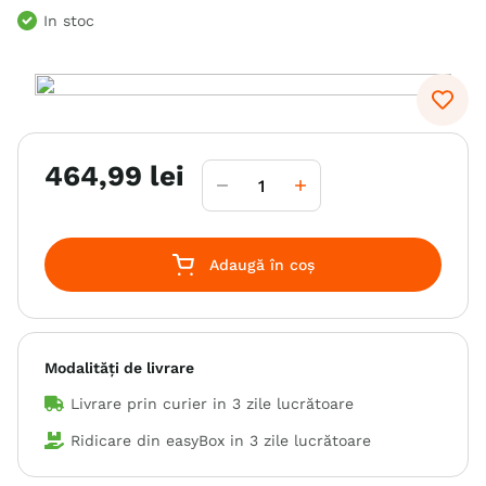
In stoc
6
.
hrana uscata câini
7
.
brit
8
.
acana
9
.
recompense caini
464
,
99
lei
10
.
hills
Adaugă în coș
Modalități de livrare
Livrare prin curier in
3 zile lucrătoare
Ridicare din easyBox in
3 zile lucrătoare