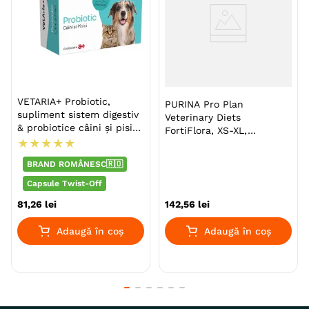
VETARIA+ Probiotic,
PURINA Pro Plan
supliment sistem digestiv
Veterinary Diets
& probiotice câini și pisici,
FortiFlora, XS-XL,
Pui, capsule
★
★
★
★
★
supliment sistem digestiv
& probiotice câini, cutie,
BRAND ROMÂNESC🇷🇴
30 comprimate
masticabile
Capsule Twist-Off
81
,
26
lei
142
,
56
lei
Adaugă în coș
Adaugă în coș