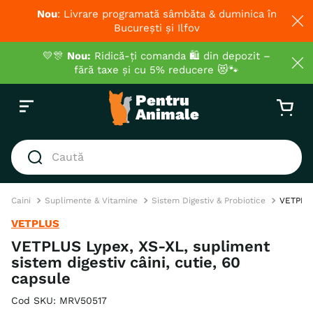
Nou
: Livrare programată sâmbăta & duminica în
București și Ilfov
💛🎊
Nou:
Ridică-ți comanda 🛍️ din depozit –
fără taxe și cu 5% reducere 😻🐾
Caută
CĂUTĂRI POPULARE
Caini
Suplimente & Vitamine
Sistem Digestiv & Probiotice
VETPLUS 
1
.
hrana umeda pisici
VETPLUS
2
.
royal canin
VETPLUS Lypex, XS-XL, supliment
sistem digestiv câini, cutie, 60
3
.
hrana uscata pisici
capsule
4
.
recompense
Cod SKU
:
MRV50517
5
.
hypoallergenic