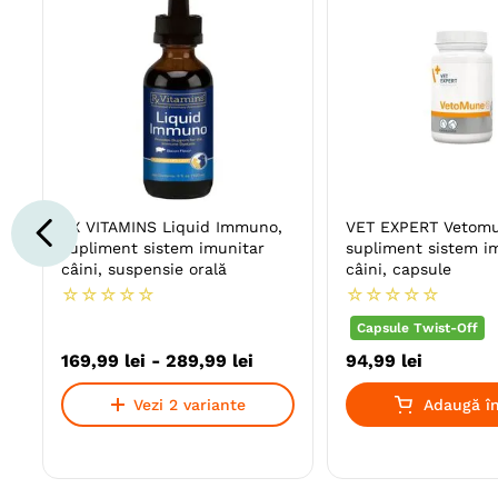
RX VITAMINS Liquid Immuno,
VET EXPERT Vetomu
supliment sistem imunitar
supliment sistem i
câini, suspensie orală
câini, capsule
☆
☆
☆
☆
☆
☆
☆
☆
☆
☆
Capsule Twist-Off
169
,
99
lei
-
289
,
99
lei
94
,
99
lei
Vezi 2 variante
Adaugă în