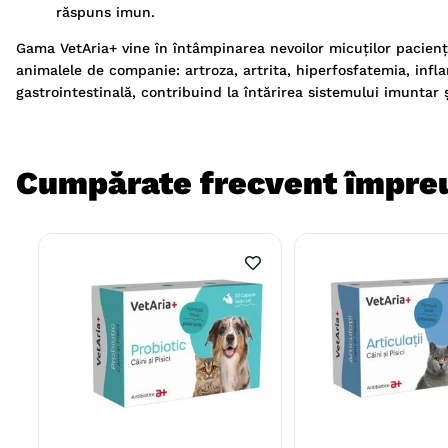
răspuns imun.
Gama VetAria+ vine în întâmpinarea nevoilor micuților pacienți,
animalele de companie: artroza, artrita, hiperfosfatemia, inflam
gastrointestinală, contribuind la întărirea sistemului imuntar ș
Cumpărate frecvent împre