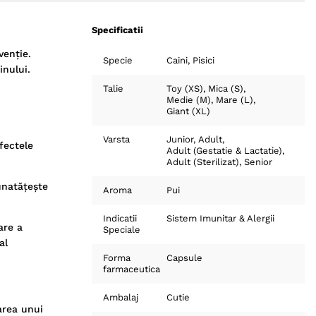
Specificatii
venție.
Specie
Caini
Pisici
inului.
Talie
Toy (XS)
Mica (S)
Medie (M)
Mare (L)
Giant (XL)
Varsta
Junior
Adult
fectele
Adult (Gestatie & Lactatie)
Adult (Sterilizat)
Senior
unatățește
Aroma
Pui
Indicatii
Sistem Imunitar & Alergii
are a
Speciale
al
Forma
Capsule
farmaceutica
Ambalaj
Cutie
area unui