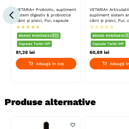
VETARIA+ Probiotic, supliment
VETARIA+ Articulatii
sistem digestiv & probiotice
supliment sistem ar
câini și pisici, Pui, capsule
câini și pisici, Pui,
★
★
★
★
★
☆
☆
☆
☆
☆
BRAND ROMÂNESC🇷🇴
BRAND ROMÂNESC🇷
Capsule Twist-Off
Capsule Twist-Off
81
,
26
lei
60
,
69
lei
Adaugă în coș
Adaugă în
Produse alternative