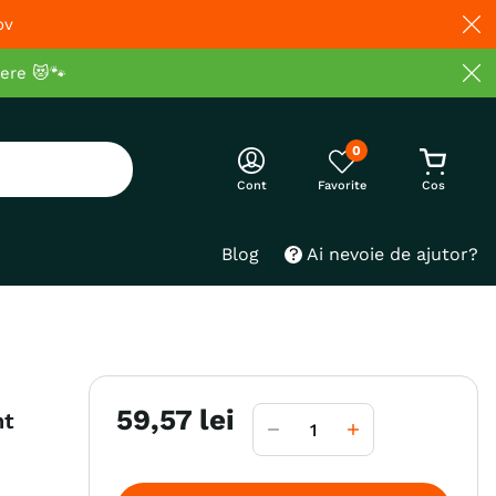
ov
cere 😻🐾
0
Cont
Blog
Ai nevoie de ajutor?
59
,
57
lei
nt