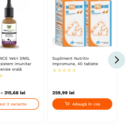
NCE Vetri DMG,
Supliment Nutritiv
 sistem imunitar
Impromune, 40 tablete
pensie orală
☆
☆
☆
☆
☆
☆
-
315
,
68
lei
259
,
99
lei
ezi 2 variante
Adaugă în coș