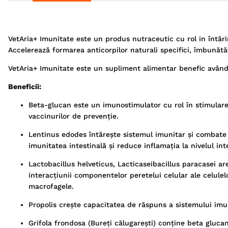
VetAria+ Imunitate este un produs nutraceutic cu rol in întărir
Accelerează formarea anticorpilor naturali specifici, îmbunătăț
VetAria+ Imunitate este un supliment alimentar benefic având
Beneficii:
Beta-glucan este un imunostimulator cu rol în stimular
vaccinurilor de prevenție.
Lentinus edodes întărește sistemul imunitar și combate 
imunitatea intestinală și reduce inflamația la nivelul int
Lactobacillus helveticus, Lacticaseibacillus paracasei 
interacțiunii componentelor peretelui celular ale celulel
macrofagele.
Propolis crește capacitatea de răspuns a sistemului imuni
Grifola frondosa (Bureţi călugarești) conține beta gluca