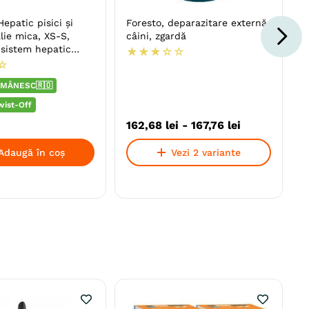
epatic pisici și
Foresto, deparazitare externă
alie mica, XS-S,
câini, zgardă
 sistem hepatic
★
★
★
☆
☆
sici, Pui, cutie
☆
MÂNESC🇷🇴
wist-Off
162
,
68
lei
-
167
,
76
lei
Adaugă în coș
Vezi 2 variante