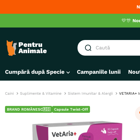
N
💛🎊
No
Caută
CĂUTĂRI POPULARE
Cumpără după Specie
Campaniile lunii
Nout
1
.
hrana umeda pisici
2
.
royal canin
3
.
hrana uscata pisici
Caini
Suplimente & Vitamine
Sistem Imunitar & Alergii
VETARIA+ Im
4
.
recompense
BRAND ROMÂNESC🇷🇴
Capsule Twist-Off
5
.
brit
6
.
hrana uscata câini
7
.
hypoallergenic