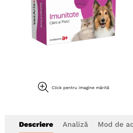
8
.
acana
9
.
brit caini
10
.
recompense caini
Descriere
Analiză
Mod de ad