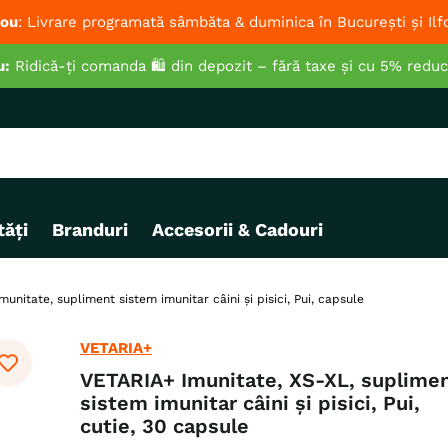
ou
: Livrare programată sâmbăta & duminica în București și Ilf
u:
Ridică-ți comanda 🛍️ din depozit – fără taxe și cu 5% redu
ăți
Branduri
Accesorii & Cadouri
unitate, supliment sistem imunitar câini și pisici, Pui, capsule
VETARIA+
VETARIA+ Imunitate, XS-XL, suplime
sistem imunitar câini și pisici, Pui,
cutie, 30 capsule