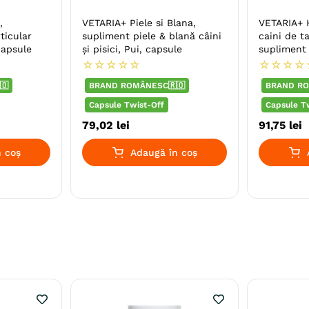
,
VETARIA+ Piele si Blana,
VETARIA+ H
ticular
supliment piele & blană câini
caini de t
 capsule
și pisici, Pui, capsule
supliment
câini și pi
☆
☆
☆
☆
☆
☆
☆
☆
☆
🇴
BRAND ROMÂNESC🇷🇴
BRAND RO
Capsule Twist-Off
Capsule T
79
,
02
lei
91
,
75
lei
 coș
Adaugă în coș