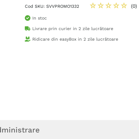
☆
☆
☆
☆
☆
(
0
)
Cod SKU
:
SVVPROMO1332
In stoc
Livrare prin curier in
2 zile lucrătoare
Ridicare din easyBox in
2 zile lucrătoare
ministrare