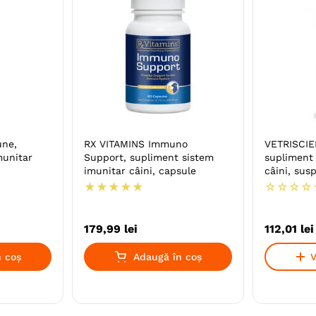
ne,
RX VITAMINS Immuno
VETRISCIE
munitar
Support, supliment sistem
supliment
imunitar câini, capsule
câini, sus
★
★
★
★
★
☆
☆
☆
☆
179
,
99
lei
112
,
01
lei
 coș
Adaugă în coș
V