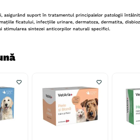
 asigurând suport în tratamentul principalelor patologii întâlnit
ațiile ficatului, infecțiile urinare, dermatoza, dermatita, disbio
i stimularea sintezei anticorpilor naturali specifici.
ună