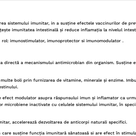
ea sistemului imunitar, in a susține efectele vaccinurilor de pre
ește imunitatea intestinală și reduce inflamația la nivelul intest
 rol: imunostimulator, imunoprotector si imunomodulator .
ea directă a mecanismului antimicrobian din organism. Susține e
multe boli prin furnizarea de vitamine, minerale și enzime. Imb
estinului.
are efect modulator asupra răspunsului imun și inflamator ca urm
or microbiene inactivate cu celulele sistemului imunitar, în speci
tar, accelerează dezvoltarea de anticorpi naturali specifici.
n care susține funcția imunitară sănatoasă si are efect în stimul